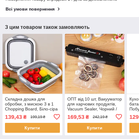
Всі умови повернення
З цим товаром також замовляють
Складна дошка для
ОПТ від 10 шт, Вакууматор
Кухо
обробки, з мискою 3 в 1
для харчових продуктів,
бата
Chopping Board, Біло-сіра
Vacuum Sealer, Чорний /
Побу
/ Дошка кухонна з
Пакувальник вакуумний
дис
139,43
169,53
129
₴
₴
199,19 ₴
242,19 ₴
клапаном для зливу
для їжі
Купити
Купити