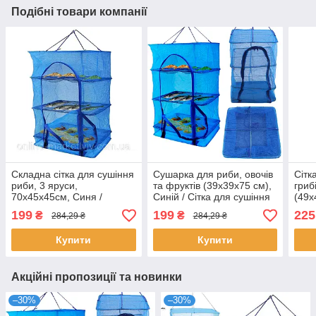
Подібні товари компанії
Складна сітка для сушіння
Сушарка для риби, овочів
Сітк
риби, 3 яруси,
та фруктів (39х39х75 см),
гриб
70x45x45см, Синя /
Синій / Сітка для сушіння
(49х
Підвісна сушарка для
триярусна складана
Сушк
199
199
225
₴
₴
284,29 ₴
284,29 ₴
риби та фруктів
скла
Купити
Купити
Акційні пропозиції та новинки
–30%
–30%