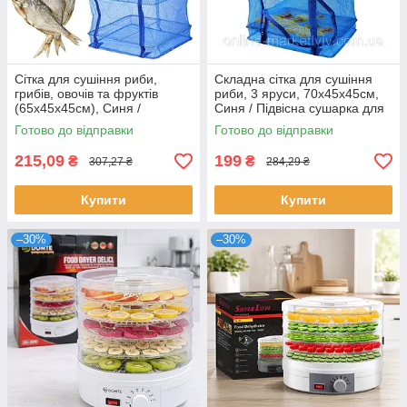
Сітка для сушіння риби,
Складна сітка для сушіння
грибів, овочів та фруктів
риби, 3 яруси, 70x45x45см,
(65х45х45см), Синя /
Синя / Підвісна сушарка для
Підвісна сітка для сушіння /
риби та фруктів
Готово до відправки
Готово до відправки
Сушарка для фруктів
215,09
199
₴
₴
307,27 ₴
284,29 ₴
Купити
Купити
–30%
–30%