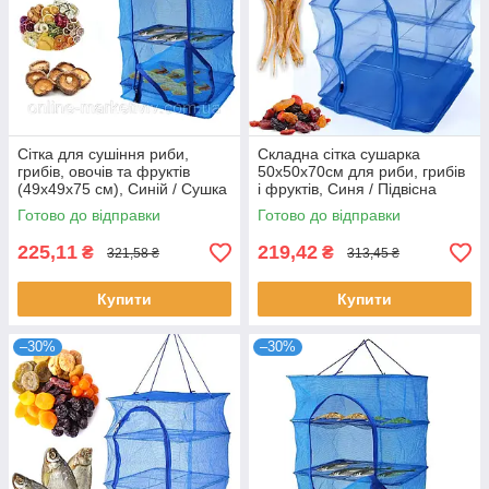
Сітка для сушіння риби,
Складна сітка сушарка
грибів, овочів та фруктів
50х50х70см для риби, грибів
(49х49х75 см), Синій / Сушка
і фруктів, Синя / Підвісна
трьохярусна складна
сітка для сушіння фруктів
Готово до відправки
Готово до відправки
225,11
219,42
₴
₴
321,58 ₴
313,45 ₴
Купити
Купити
–30%
–30%