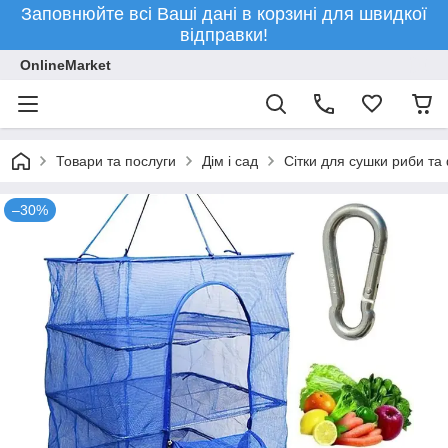
Заповнюйте всі Ваші дані в корзині для швидкої
відправки!
OnlineMarket
Товари та послуги
Дім і сад
Сітки для сушки риби та 
–30%