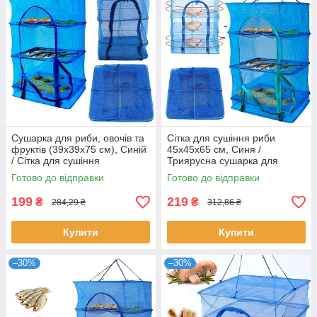
Сушарка для риби, овочів та
Сітка для сушіння риби
фруктів (39х39х75 см), Синій
45х45х65 см, Синя /
/ Сітка для сушіння
Триярусна сушарка для
триярусна складана
фруктів / Підвісна сушка для
Готово до відправки
Готово до відправки
продуктів
199
219
₴
₴
284,29 ₴
312,86 ₴
Купити
Купити
–30%
–30%