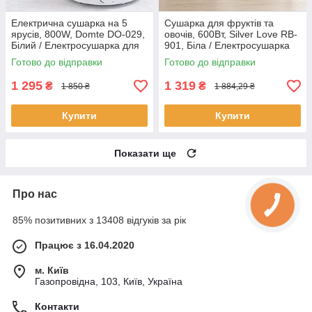
Електрична сушарка на 5
Сушарка для фруктів та
ярусів, 800W, Domte DO-029,
овочів, 600Вт, Silver Love RB-
Білий / Електросушарка для
901, Біла / Електросушарка
фруктів та овочів /
для фруктів / Електрична
Готово до відправки
Готово до відправки
Електрична сушка для м'яса
сушка для овочів
1 295
1 319
₴
₴
1 850 ₴
1 884,29 ₴
Купити
Купити
Показати ще
Про нас
85% позитивних з 13408 відгуків за рік
Працює з 16.04.2020
м. Київ
Газопровідна, 103, Київ, Україна
Контакти