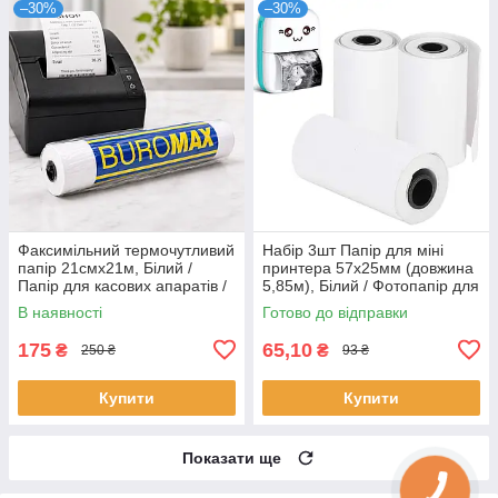
–30%
–30%
Факсимільний термочутливий
Набір 3шт Папір для міні
папір 21смх21м, Білий /
принтера 57х25мм (довжина
Папір для касових апаратів /
5,85м), Білий / Фотопапір для
Термопапір / Рулон
принтера / Термопапір для
В наявності
Готово до відправки
термопаперу
міні принтера
175
65,10
₴
₴
250 ₴
93 ₴
Купити
Купити
Показати ще