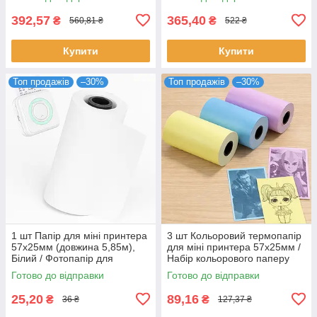
392,57
365,40
₴
₴
560,81 ₴
522 ₴
Купити
Купити
Топ продажів
–30%
Топ продажів
–30%
1 шт Папір для міні принтера
3 шт Кольоровий термопапір
57х25мм (довжина 5,85м),
для міні принтера 57х25мм /
Білий / Фотопапір для
Набір кольорового паперу
принтера / Термопапір для
для термопринтера / Папір
Готово до відправки
Готово до відправки
міні принтера
для міні принтера
25,20
89,16
₴
₴
36 ₴
127,37 ₴