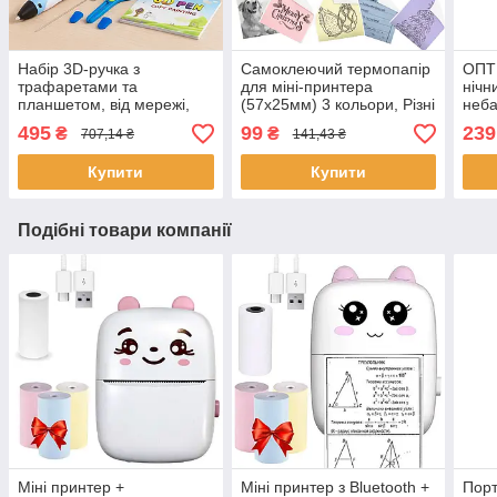
Набір 3D-ручка з
Самоклеючий термопапір
ОПТ 
трафаретами та
для міні-принтера
нічн
планшетом, від мережі,
(57x25мм) 3 кольори, Різні
неба
3DPEN-6, Синій / Дитяча
/ Набір кольорового
пуль
495
99
239
₴
₴
707,14 ₴
141,43 ₴
3д ручка / Набір для
паперу для
світ
творчості
термопринтера
Купити
Купити
Подібні товари компанії
Міні принтер +
Міні принтер з Bluetooth +
Порт