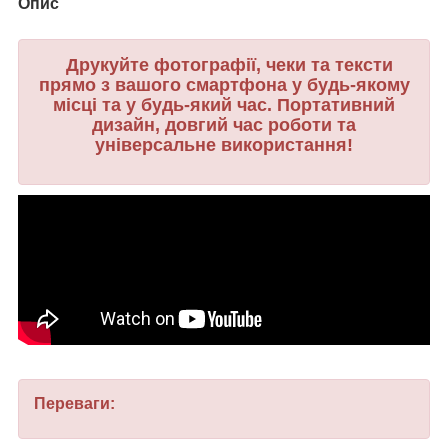
Опис
Друкуйте фотографії, чеки та тексти
прямо з вашого смартфона у будь-якому
місці та у будь-який час. Портативний
дизайн, довгий час роботи та
універсальне використання!
Переваги: