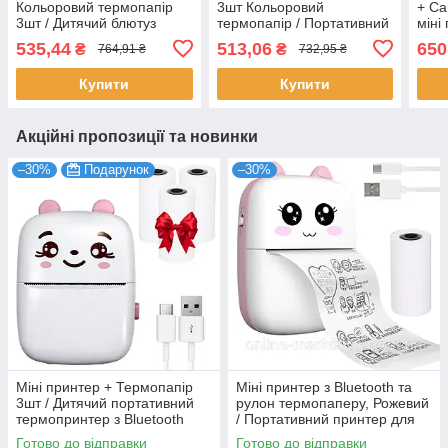
Кольоровий термопапір
3шт Кольоровий
+ Са
3шт / Дитячий блютуз
термопапір / Портативний
міні
термопринтер
принтер для телефону /
Киш
535,44
513,06
650
₴
₴
764,91 ₴
732,95 ₴
Термопринтер
тер
Купити
Купити
Акційні пропозиції та новинки
–30%
Подарунок
–30%
Міні принтер + Термопапір
Міні принтер з Bluetooth та
3шт / Дитячий портативний
рулон термопаперу, Рожевий
термопринтер з Bluetooth
/ Портативний принтер для
телефону / Термопринтер
Готово до відправки
Готово до відправки