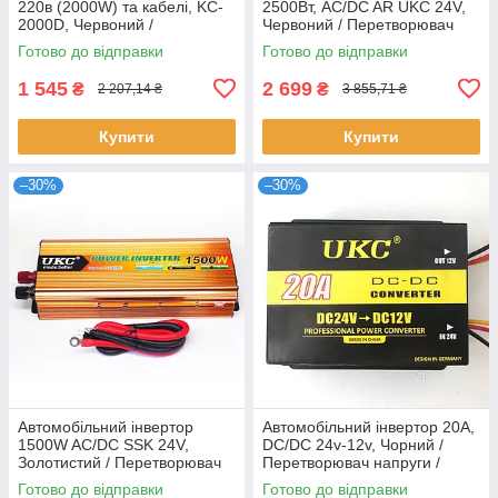
220в (2000W) та кабелі, KC-
2500Вт, AC/DC AR UKC 24V,
2000D, Червоний /
Червоний / Перетворювач
Автомобільний інвертор
напруги в авто
Готово до відправки
Готово до відправки
постійного струму
1 545
2 699
₴
₴
2 207,14 ₴
3 855,71 ₴
Купити
Купити
–30%
–30%
Автомобільний інвертор
Автомобільний інвертор 20A,
1500W AC/DC SSK 24V,
DC/DC 24v-12v, Чорний /
Золотистий / Перетворювач
Перетворювач напруги /
напруги в авто
Автоінвертор
Готово до відправки
Готово до відправки