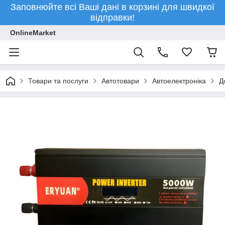
Заповнюйте всі Ваші дані в корзині для швидкої
відправки!
OnlineMarket
Товари та послуги
Автотовари
Автоелектроніка
Д