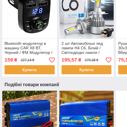
Bluetooth модулятор в
2 шт Автомобільні лед
Рушн
машину CAR X8 BT,
лампи H4 C6, Білий /
30х3
Чорний / ФМ Модулятор /
Світлодіодні лампи /
Вби
ФМ Трансмітер з блютуз /
Автолампи / Лед лампи
авто
159
195,57
75,
₴
₴
227,14 ₴
279,38 ₴
Блютуз модулятор
для авто
полі
Купити
Купити
Подібні товари компанії