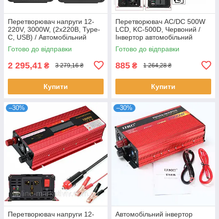
Перетворювач напруги 12-
Перетворювач AC/DC 500W
220V, 3000W, (2х220В, Type-
LCD, KC-500D, Червоний /
C, USB) / Автомобільний
Інвертор автомобільний
інвертор постійного струму /
постійного струму
Готово до відправки
Готово до відправки
Інвектор
2 295,41
885
₴
₴
3 279,16 ₴
1 264,28 ₴
Купити
Купити
–30%
–30%
Перетворювач напруги 12-
Автомобільний інвертор