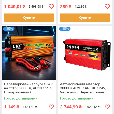
1 049,01
289
₴
₴
1 498,58 ₴
412,86 ₴
Купити
Купити
–30%
–30%
Перетворювач напруги з 24V
Автомобільний інвертор
на 220V, 2000Вт, AC/DC SSK,
3000Вт AC/DC AR UKC 24V,
Помаранчевий /
Червоний / Перетворювач
Автомобільний інвертор /
напруги
Готово до відправки
Готово до відправки
Автоінвертор
1 149
2 744,99
₴
₴
1 641,43 ₴
3 921,42 ₴