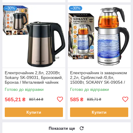
–30%
–30%
Електрочайник 2,8л, 2200Вт,
Електрочайник із заварником
Sokany SK-09031, Бронзовий,
2,2л, Сріблястий /0,8л,
Бронза / Металевий чайник
1500Вт, SOKANY SK-09054 /
електричний
Скляний чайник електричний
Готово до відправки
Готово до відправки
565,21
585
₴
₴
807,44 ₴
835,71 ₴
Купити
Купити
Показати ще