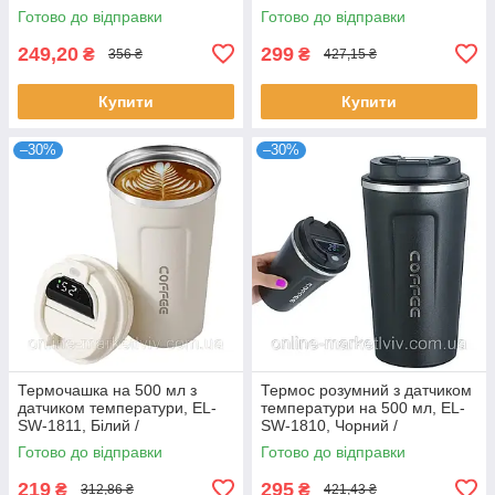
перемішування кави /
електричний чайник
Готово до відправки
Готово до відправки
Акумуляторна чашка-термос
249,20
299
₴
₴
356 ₴
427,15 ₴
Купити
Купити
–30%
–30%
Термочашка на 500 мл з
Термос розумний з датчиком
датчиком температури, EL-
температури на 500 мл, EL-
SW-1811, Білий /
SW-1810, Чорний /
Термокружка з сенсорним
Термокружка з сенсорним
Готово до відправки
Готово до відправки
дисплеєм / Розумний термос
дисплеєм
219
295
₴
₴
312,86 ₴
421,43 ₴