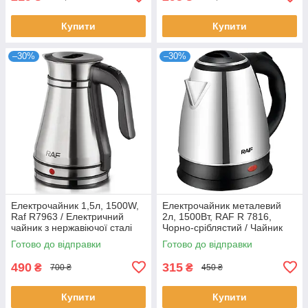
Купити
Купити
–30%
–30%
Електрочайник 1,5л, 1500W,
Електрочайник металевий
Raf R7963 / Електричний
2л, 1500Вт, RAF R 7816,
чайник з нержавіючої сталі
Чорно-сріблястий / Чайник
електричний з нержавіючої
Готово до відправки
Готово до відправки
сталі
490
315
₴
₴
700 ₴
450 ₴
Купити
Купити