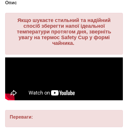
Опис
Якщо шукаєте стильний та надійний
спосіб зберегти напої ідеальної
температури протягом дня, зверніть
увагу на термос Safety Cup у формі
чайника.
Переваги: