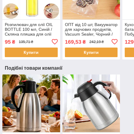
Розпилювач для олії OIL
ОПТ від 10 шт, Вакууматор
Кухо
BOTTLE 100 мл, Синій /
для харчових продуктів,
бата
Скляна пляшка для олії
Vacuum Sealer, Чорний /
Побу
Пакувальник вакуумний
дис
95
169,53
129
₴
₴
135,71 ₴
242,19 ₴
для їжі
Купити
Купити
Подібні товари компанії