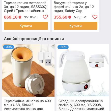
Термос-глечик металевий
Вакуумний термос у
3л, до 12 годин, SSSS30Q,
формі чайника 2л, до 12
Сірий / Тремос-чайник із
годин, Safety Cap,
ручкою / Термокувшин для
Сріблястий / Тремос-
669,10
355,69
₴
₴
955,85 ₴
508,13 ₴
чаю
чайник із ручкою /
Термокувшин для чаю
Купити
Купити
Акційні пропозиції та новинки
–30%
–30%
Термочашка-мішалка на 400
Складний електрочайник із
мл, з USB, Білий /
силікону, 600 мл, YS-2008,
Автоматична чашка для
Білий / Дорожній маленький