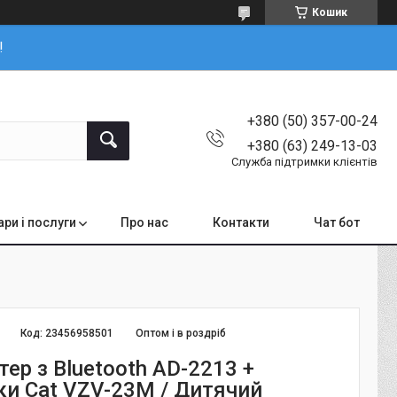
Кошик
!
+380 (50) 357-00-24
+380 (63) 249-13-03
Служба підтримки клієнтів
ари і послуги
Про нас
Контакти
Чат бот
Код:
23456958501
Оптом і в роздріб
тер з Bluetooth AD-2213 +
и Cat VZV-23M / Дитячий