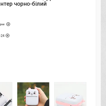
нтер чорно-білий
іни
-24