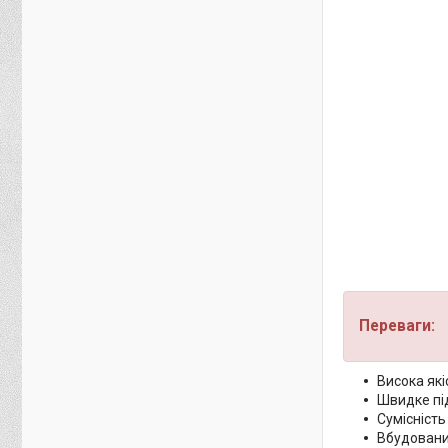
Переваги:
Висока які
Швидке під
Сумісність 
Вбудовани