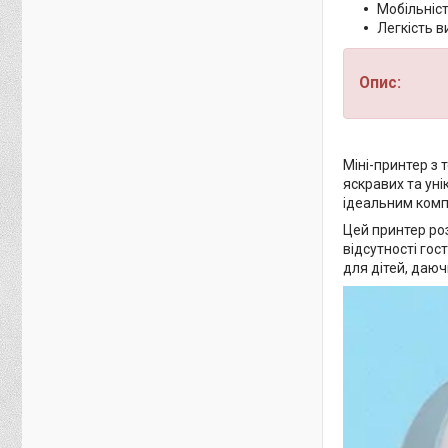
Мобільніст
Легкість 
Опис:
Міні-принтер з 
яскравих та ун
ідеальним комп
Цей принтер ро
відсутності гос
для дітей, даюч