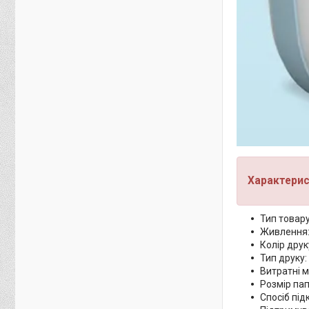
Характерис
Тип товару
Живлення:
Колір друк
Тип друку:
Витратні м
Розмір па
Спосіб під