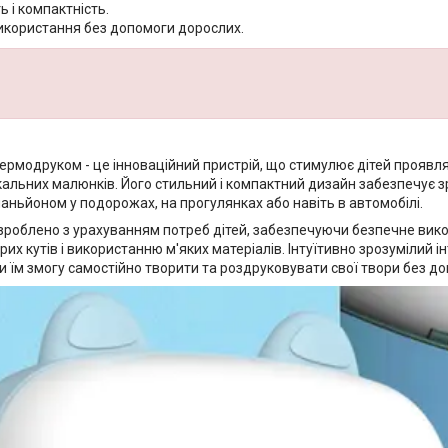
ь і компактність.
використання без допомоги дорослих.
термодруком - це інноваційний пристрій, що стимулює дітей проявл
ікальних малюнків. Його стильний і компактний дизайн забезпечує 
аньйоном у подорожах, на прогулянках або навіть в автомобілі.
зроблено з урахуванням потреб дітей, забезпечуючи безпечне вик
трих кутів і використанню м'яких матеріалів. Інтуїтивно зрозумілий
и їм змогу самостійно творити та роздруковувати свої твори без д