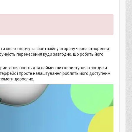
яти свою творчу та фантазійну сторону через створення
зручність перенесення куди завгодно, що робить його
ористання навіть для найменших користувачів завдяки
 інтерфейс і просте налаштування роблять його доступним
опомоги дорослих.