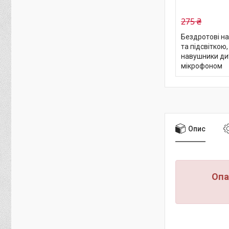
275 ₴
Бездротові н
та підсвіткою
навушники дит
мікрофоном
Опис
Опа