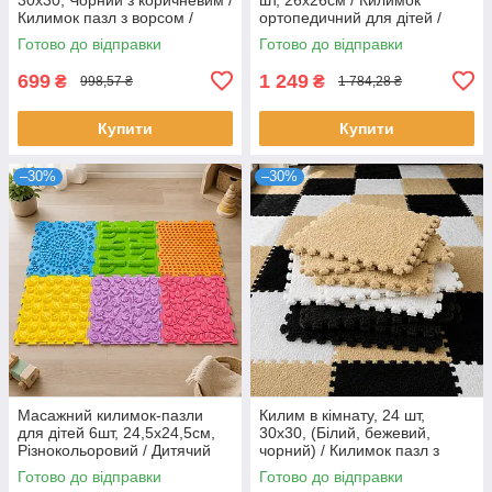
Килимок пазл з ворсом /
ортопедичний для дітей /
Плюшевий килим / Килим у
Пазл килимок
Готово до відправки
Готово до відправки
вітальню
699
1 249
₴
₴
998,57 ₴
1 784,28 ₴
Купити
Купити
–30%
–30%
Масажний килимок-пазли
Килим в кімнату, 24 шт,
для дітей 6шт, 24,5х24,5см,
30х30, (Білий, бежевий,
Різнокольоровий / Дитячий
чорний) / Килимок пазл з
ортопедичний килимок для
ворсом / Плюшевий килим /
Готово до відправки
Готово до відправки
ніг
Килим у вітальню