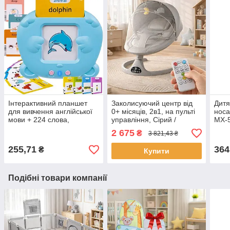
Інтерактивний планшет
Заколисуючий центр від
Дитя
для вивчення англійської
0+ місяців, 2в1, на пульті
носа
мови + 224 слова,
управління, Сірий /
MX-5
Блакитний / Дитячий
Гойдалка для немовлят /
Сопл
2 675
₴
3 821,43 ₴
планшет для розвитку
Дитячий шезлонг від
наза
народження
Наза
255,71
364
₴
Купити
Подібні товари компанії