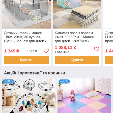
Дитячий ігровий манеж
Килимок пазл з ворсом
Дитя
180х120см, 30 кульок,
24шт, 30×30см + Манеж
(110
Сірий / Манеж для дітей /
для дітей 120х75см /
ігра
Манеж-ігровий майданчик
Дитячий килим пазл
Rico
1 088,11
₴
з баскетбольним кільцем
плюшевий / Килимок
Кили
1 349
1 4
₴
1 927,15 ₴
1 554,44 ₴
пазли
діте
Купити
Купити
Акційні пропозиції та новинки
–30%
–30%