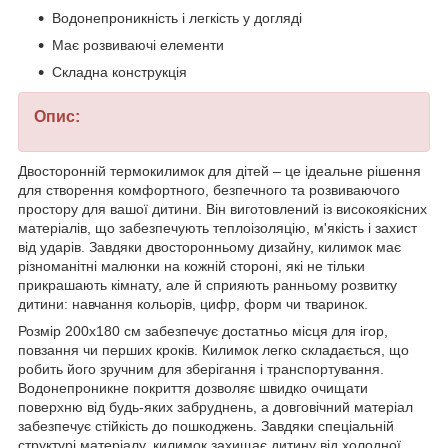
Водонепроникність і легкість у догляді
Має розвиваючі елементи
Складна конструкція
Опис:
Двосторонній термокилимок для дітей
– це ідеальне рішення
для створення комфортного, безпечного та розвиваючого
простору для вашої дитини. Він виготовлений із високоякісних
матеріалів, що забезпечують теплоізоляцію, м'якість і захист
від ударів. Завдяки двосторонньому дизайну, килимок має
різноманітні малюнки на кожній стороні, які не тільки
прикрашають кімнату, але й сприяють ранньому розвитку
дитини: навчання кольорів, цифр, форм чи тваринок.
Розмір 200х180 см забезпечує достатньо місця для ігор,
повзання чи перших кроків. Килимок легко складається, що
робить його зручним для зберігання і транспортування.
Водонепроникне покриття дозволяє швидко очищати
поверхню від будь-яких забруднень, а довговічний матеріал
забезпечує стійкість до пошкоджень. Завдяки спеціальній
структурі матеріалу, килимок захищає дитину від холодної