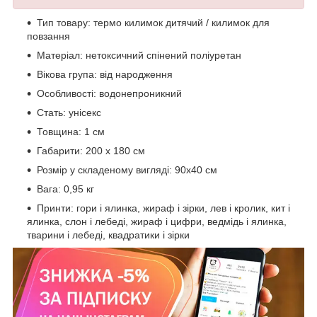
Тип товару: термо килимок дитячий / килимок для
повзання
Матеріал: нетоксичний спінений поліуретан
Вікова група: від народження
Особливості: водонепроникний
Стать: унісекс
Товщина: 1 см
Габарити: 200 х 180 см
Розмір у складеному вигляді: 90х40 см
Вага: 0,95 кг
Принти: гори і ялинка, жираф і зірки, лев і кролик, кит і
ялинка, слон і лебеді, жираф і цифри, ведмідь і ялинка,
тварини і лебеді, квадратики і зірки