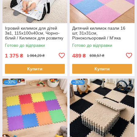
Ігровий килимок для дітей
Дитячий килимок пазли 16
3в1, 115х100х40см, Чорно-
шт, 31х31см,
білий / Килимок для розвитку
Різнокольоровий / М'яка
дітей / Розвиваючий килимок
підлога пазл / Килимок пазл
Готово до відправки
Готово до відправки
дитячий
для дітей / Пазл килим
1 375
489
₴
₴
1 964,29 ₴
698,57 ₴
Купити
Купити
–30%
–30%