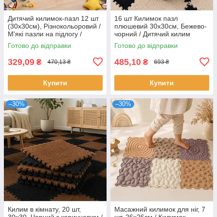
Дитячий килимок-пазл 12 шт
16 шт Килимок пазл
(30х30см), Різнокольоровий /
плюшевий 30х30см, Бежево-
М'які пазли на підлогу /
чорний / Дитячий килим
Килим пазли для дітей
пазли / М'які пазли на підлогу
Готово до відправки
Готово до відправки
329,09
485,10
₴
₴
470,13 ₴
693 ₴
Купити
Купити
–30%
–30%
Килим в кімнату, 20 шт,
Масажний килимок для ніг, 7
30х30, Чорний з коричневим /
шт, 26х26см / Килимок