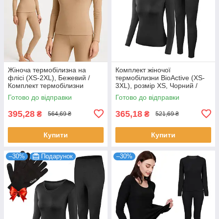
Жіноча термобілизна на
Комплект жіночої
флісі (XS-2XL), Бежевий /
термобілизни BioActive (XS-
Комплект термобілизни
3XL), розмір XS, Чорний /
жіночої / Термокостюм для
Термокомплект для жінок /
Готово до відправки
Готово до відправки
жінок
Жіноча термобілизна
395,28
365,18
₴
₴
564,69 ₴
521,69 ₴
Купити
Купити
–30%
Подарунок
–30%