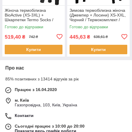
Жіноча термобілизна
Зимова термобілизна жіноча
BioActive (XS-3XL) +
(Джемпер + Лосини) XS-XXL,
Шкарпетки Termo Socks /
Чорний / Термокомплект /
Термокомплект / Жіноча
Комплект термобілизни /
Готово до відправки
Готово до відправки
тепла термобілизна
Термоодяг
519,40
445,63
₴
₴
742 ₴
636,61 ₴
Купити
Купити
Про нас
85% позитивних з 13414 відгуків за рік
Працює з 16.04.2020
м. Київ
Газопровідна, 103, Київ, Україна
Контакти
Сьогодні працює з 10:00 до 20:00
Показати весь графік роботи