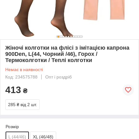
Жіночі колготки на флісі з імітацією капрона
900Den, L(44, Чорний /46), Горох /
Термоколготки / Теплі колготки
Немає в наявності
Код: 234575788
Опт і роздріб
413
₴
285 ₴
від 2 шт.
Розмір
L (44/46)
XL (46/48)