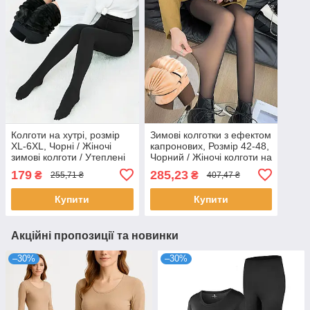
Колготи на хутрі, розмір
Зимові колготки з ефектом
XL-6XL, Чорні / Жіночі
капронових, Розмір 42-48,
зимові колготи / Утеплені
Чорний / Жіночі колготи на
колготи / Термоколготи
флісі / Термоколготки
179
285,23
₴
₴
255,71 ₴
407,47 ₴
теплі
Купити
Купити
Акційні пропозиції та новинки
–30%
–30%