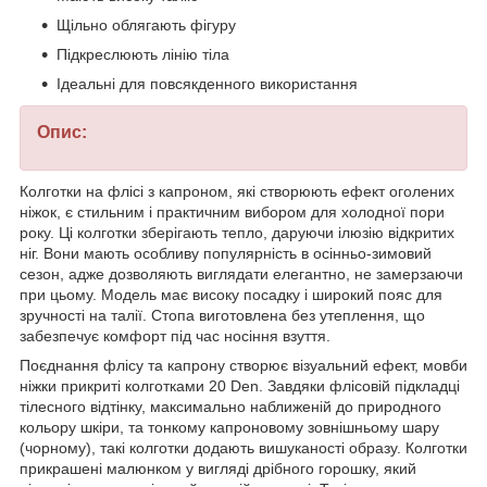
Щільно облягають фігуру
Підкреслюють лінію тіла
Ідеальні для повсякденного використання
Опис:
Колготки на флісі з капроном, які створюють ефект оголених
ніжок, є стильним і практичним вибором для холодної пори
року. Ці колготки зберігають тепло, даруючи ілюзію відкритих
ніг. Вони мають особливу популярність в осінньо-зимовий
сезон, адже дозволяють виглядати елегантно, не замерзаючи
при цьому. Модель має високу посадку і широкий пояс для
зручності на талії. Стопа виготовлена без утеплення, що
забезпечує комфорт під час носіння взуття.
Поєднання флісу та капрону створює візуальний ефект, мовби
ніжки прикриті колготками 20 Den. Завдяки флісовій підкладці
тілесного відтінку, максимально наближеній до природного
кольору шкіри, та тонкому капроновому зовнішньому шару
(чорному), такі колготки додають вишуканості образу. Колготки
прикрашені малюнком у вигляді дрібного горошку, який