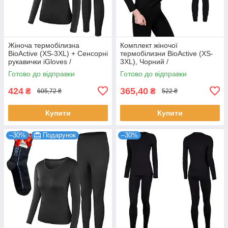
Жіноча термобілизна
Комплект жіночої
BioActive (XS-3XL) + Сенсорні
термобілизни BioActive (XS-
рукавички iGloves /
3XL), Чорний /
Термокомплект для жінок
Термокомплект для жінок /
Готово до відправки
Готово до відправки
Жіноча тепла термобілизна
424
365,40
₴
₴
605,72 ₴
522 ₴
Купити
Купити
–30%
Подарунок
–30%