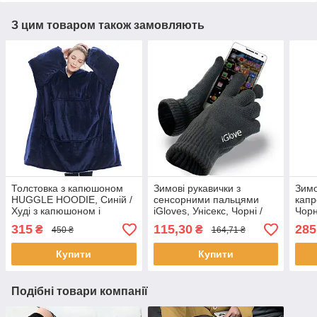
З цим товаром також замовляють
Толстовка з капюшоном
Зимові рукавички з
Зимо
HUGGLE HOODIE, Синій /
сенсорними пальцями
капр
Худі з капюшоном і
iGloves, Унісекс, Чорні /
Чорн
рукавами / Толстовка -
Сенсорні рукавички для
фліс
315
115,30
285
₴
₴
450 ₴
164,71 ₴
плед з капюшоном
телефону
тепл
Купити
Купити
Подібні товари компанії