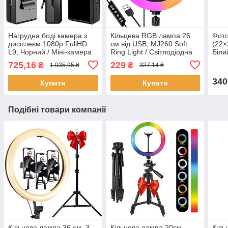
Нагрудна боді камера з
Кільцева RGB лампа 26
Фото
дисплеєм 1080p FullHD
см від USB, MJ260 Soft
(22×
L9, Чорний / Міні-камера
Ring Light / Світлодіодна
Біли
на грудь / Нагрудний
лампа для фото та відео
Світ
725,16
229
₴
₴
1 035,95 ₴
327,14 ₴
відеореєстратор з кліпсою
340
Купити
Купити
Подібні товари компанії
Кільцева лампа 36 см, 3
Кільцева лампа 20см,
Кіль