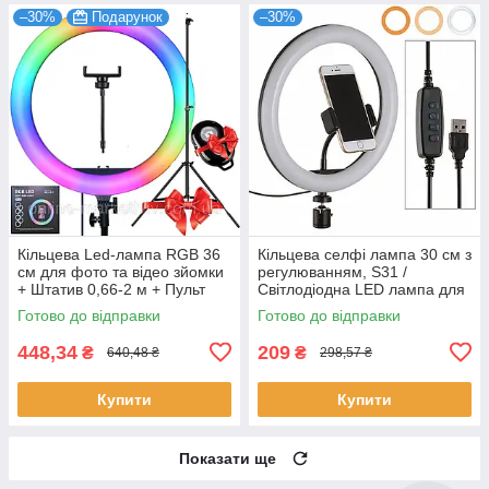
–30%
Подарунок
–30%
Кільцева Led-лампа RGB 36
Кільцева селфі лампа 30 см з
см для фото та відео зйомки
регулюванням, S31 /
+ Штатив 0,66-2 м + Пульт
Світлодіодна LED лампа для
для селфи!
блогерів
Готово до відправки
Готово до відправки
448,34
209
₴
₴
640,48 ₴
298,57 ₴
Купити
Купити
Показати ще