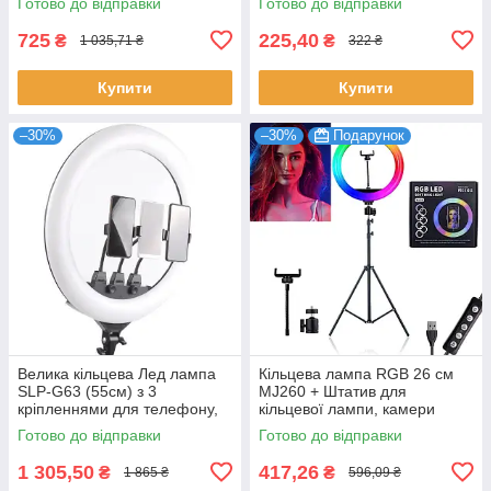
Готово до відправки
Готово до відправки
Світлодіодна лампа
725
225,40
₴
₴
1 035,71 ₴
322 ₴
Купити
Купити
–30%
–30%
Подарунок
Велика кільцева Лед лампа
Кільцева лампа RGB 26 см
SLP-G63 (55см) з 3
MJ260 + Штатив для
кріпленнями для телефону,
кільцевої лампи, камери
Біла / Світлодіодна LED
0,66-2 м
Готово до відправки
Готово до відправки
лампа з пультом
1 305,50
417,26
₴
₴
1 865 ₴
596,09 ₴