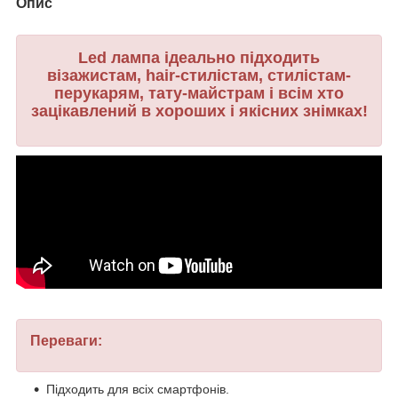
Опис
Led лампа ідеально підходить
візажистам, hair-стилістам, стилістам-
перукарям, тату-майстрам і всім хто
зацікавлений в хороших і якісних знімках!
Переваги:
Підходить для всіх смартфонів.