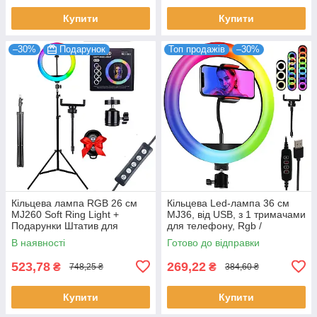
Купити
Купити
–30%
Подарунок
Топ продажів
–30%
Кільцева лампа RGB 26 см
Кільцева Led-лампа 36 см
MJ260 Soft Ring Light +
MJ36, від USB, з 1 тримачами
Подарунки Штатив для
для телефону, Rgb /
лампи 0,66-2 + Пульт для
Світлодіодна багатоколірна
В наявності
Готово до відправки
селфи Bluetooth
селфі-лампа
523,78
269,22
₴
₴
748,25 ₴
384,60 ₴
Купити
Купити