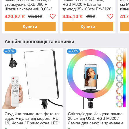
утримувачі, CXB 360 +
RGB MJ20 + Штатив
см M
Штатив складений 0,66-2
трипод 35-103см FY-3120
кіль
м / Світлодіодна кільцева
/ Лампа для селфі з
0,66
420,87
345,10
417
₴
₴
601,24 ₴
493 ₴
лампа для селфі
тримачем телефону
Купити
Купити
Акційні пропозиції та новинки
–30%
–30%
Студійна лампа для фото та
Світлодіодна кільцева лампа
відео + пульт, від мережі, RL-
20 см від USB, RGB MJ20 /
19, Чорна / Прямокутна LED
Лампа для селфі з тримачем
лампа / Відеосвітло /
телефону