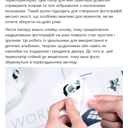
термопринтерах. Цей папір для міні принтера дозволяє
отримувати яскраві та чіткі зображення з насиченими
кольорами. Такий рулон підходить для створення фотографій
високої якості, що особливо важливо для моментів, які ви
хочете зберегти на довгі роки.
Листи паперу мають клейку основу, тому прикріплення
надрукованих фотографій на різні поверхні стає простим і
зручним. Це робить їх ідеальними для використання в
дитячих альбомах, творчих щоденниках або навіть як
наклейки на подарунки і предмети декору. До того ж, цей
термопапір стійкий до вицвітання, тому ваші фото
збережуться в первозданному вигляді.