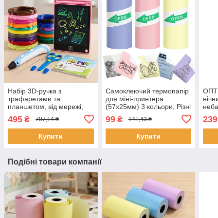
Набір 3D-ручка з
Самоклеючий термопапір
ОПТ 
трафаретами та
для міні-принтера
нічн
планшетом, від мережі,
(57x25мм) 3 кольори, Різні
неба
3DPEN-6, Синій / Дитяча
/ Набір кольорового
пуль
495
99
239
₴
₴
707,14 ₴
141,43 ₴
3д ручка / Набір для
паперу для
світ
творчості
термопринтера
Купити
Купити
Подібні товари компанії