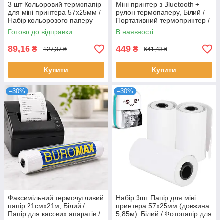
3 шт Кольоровий термопапір
Міні принтер з Bluetooth +
для міні принтера 57х25мм /
рулон термопаперу, Білий /
Набір кольорового паперу
Портативний термопринтер /
для термопринтера / Папір
Дитячий Bluetooth принтер
Готово до відправки
В наявності
для міні принтера
89,16
449
₴
₴
127,37 ₴
641,43 ₴
Купити
Купити
–30%
–30%
Факсимільний термочутливий
Набір 3шт Папір для міні
папір 21смх21м, Білий /
принтера 57х25мм (довжина
Папір для касових апаратів /
5,85м), Білий / Фотопапір для