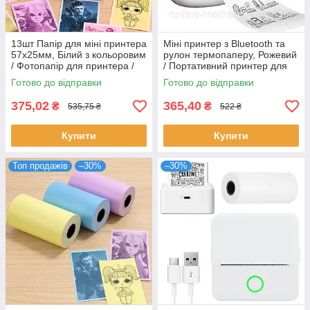
13шт Папір для міні принтера
Міні принтер з Bluetooth та
57х25мм, Білий з кольоровим
рулон термопаперу, Рожевий
/ Фотопапір для принтера /
/ Портативний принтер для
Термопапір для міні
телефону / Термопринтер
Готово до відправки
Готово до відправки
принтера
375,02
365,40
₴
₴
535,75 ₴
522 ₴
Купити
Купити
Топ продажів
–30%
–30%