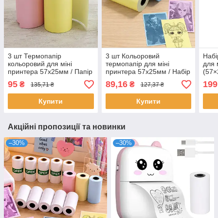
3 шт Термопапір
3 шт Кольоровий
Набі
кольоровий для міні
термопапір для міні
для 
принтера 57х25мм / Папір
принтера 57х25мм / Набір
(57×
для термопринтера /
кольорового паперу для
Само
95
89,16
199
₴
₴
135,71 ₴
127,37 ₴
Папір для міні принтера /
термопринтера / Папір
фот
Термопапір для друку
для міні принтера
Купити
Купити
Акційні пропозиції та новинки
–30%
–30%