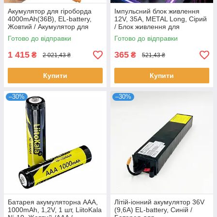
Акумулятор для гіроборда
Імпульсний блок живлення
4000mAh(36В), EL-battery,
12V, 35A, METAL Long, Сірий
Жовтий / Акумулятор для
/ Блок живлення для
гіроскутера / Батарея для
світлодіодної стрічки /
Готово до відправки
Готово до відправки
гіроскутера
Мережевий блок живлення
1 415
365
₴
₴
2 021,43 ₴
521,43 ₴
Купити
Купити
–30%
–30%
Батарея акумуляторна AAA,
Літій-іонний акумулятор 36V
1000mAh, 1,2V, 1 шт, LiitoKala
(9,6A) EL-battery, Синій /