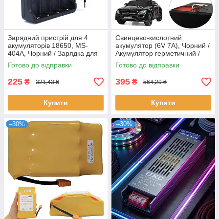
Зарядний пристрій для 4
Свинцево-кислотний
акумуляторів 18650, MS-
акумулятор (6V 7A), Чорний /
404A, Чорний / Зарядка для
Акумулятор герметичний /
акумуляторних батарей
Акумулятор для
Готово до відправки
Готово до відправки
безперебійника
225
395
₴
₴
321,43 ₴
564,29 ₴
Купити
Купити
–30%
–30%