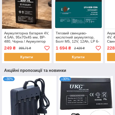
Акумуляторна батарея 4V,
Тяговий свинцево-
Акум
4.5Ah, 95х70х45 мм, BP-
кислотний акумулятор,
4V, 
480, Чорна / Акумулятор
Болт М5, 12V, 12Ah, LP 6-
Свин
для ДБЖ / Акумулятор
DZM-20 / Акумулятор
акум
249
1 694
228
₴
₴
355,71 ₴
2 420 ₴
свинцево-кислотний
свинцево-кислотний /
ДБ
Батарея акумуляторна
Купити
Купити
Акційні пропозиції та новинки
–30%
–30%