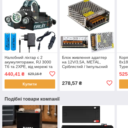
Налобний ліхтар с 2
Блок живлення адаптер
Корп
акумуляторами, RJ 3000
на 12V/3,5A, METAL,
8х18
Т6 та 2XPE, від мережі та
Сріблястий / Імпульсний
Type
прикурювача, Чорний /
блок живлення для
ліхт
440,41
525
₴
629,16 ₴
Акумуляторний ліхтарик
світлодіодної стрічки /
для 
на голову
Імпульсний БП
278,57
₴
Купити
Подібні товари компанії