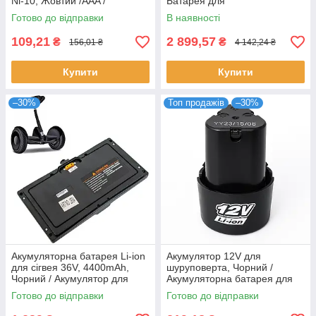
Ni-10, Жовтий /AAA /
Батарея для
Високострумовий акумулятор
електросамокату / АКБ для
Готово до відправки
В наявності
самокату
109,21
2 899,57
₴
₴
156,01 ₴
4 142,24 ₴
Купити
Купити
–30%
Топ продажів
–30%
Акумуляторна батарея Li-ion
Акумулятор 12V для
для сігвея 36V, 4400mAh,
шуруповерта, Чорний /
Чорний / Акумулятор для
Акумуляторна батарея для
Ninebot / Акумулятор для
електроінструменту / АКБ для
Готово до відправки
Готово до відправки
гіроскутера
болгарки