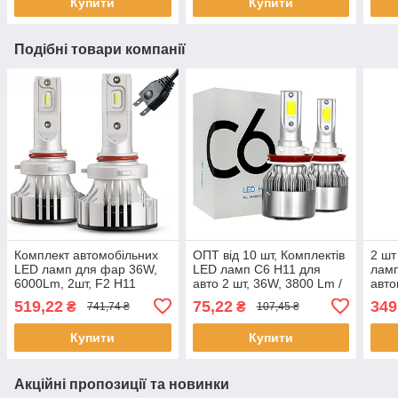
Купити
Купити
Подібні товари компанії
Комплект автомобільних
ОПТ від 10 шт, Комплектів
2 шт
LED ламп для фар 36W,
LED ламп C6 H11 для
ламп
6000Lm, 2шт, F2 H11
авто 2 шт, 36W, 3800 Lm /
авто
Solar, Білий / Світлодіодні
Світлодіодні лампи для
Світ
519,22
75,22
349
₴
₴
741,74 ₴
107,45 ₴
лампи для машини /
авто / Автолампи
авто
Автолампа
Купити
Купити
Акційні пропозиції та новинки