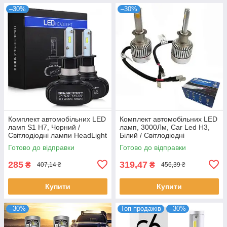
–30%
–30%
Комплект автомобільних LED
Комплект автомобільних LED
ламп S1 H7, Чорний /
ламп, 3000Лм, Car Led H3,
Світлодіодні лампи HeadLight
Білий / Світлодіодні
автолампи / Автомобільні
Готово до відправки
Готово до відправки
лампи
285
319,47
₴
₴
407,14 ₴
456,39 ₴
Купити
Купити
–30%
Топ продажів
–30%