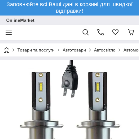
Заповнюйте всі Ваші дані в корзині для швидкої
відправки!
OnlineMarket
Товари та послуги
Автотовари
Автосвітло
Автомоб