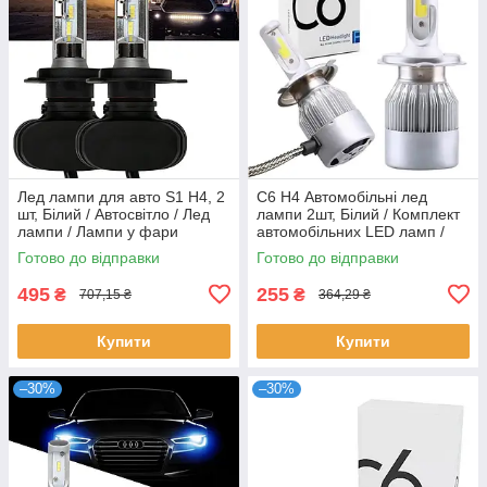
Лед лампи для авто S1 H4, 2
C6 H4 Автомобільні лед
шт, Білий / Автосвітло / Лед
лампи 2шт, Білий / Комплект
лампи / Лампи у фари
автомобільних LED ламп /
Світлодіодні лампи для авто
Готово до відправки
Готово до відправки
495
255
₴
₴
707,15 ₴
364,29 ₴
Купити
Купити
–30%
–30%