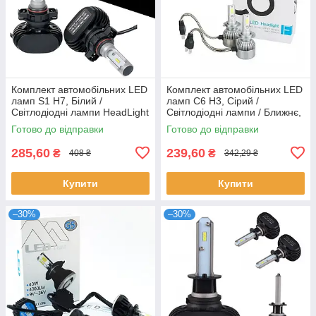
Комплект автомобільних LED
Комплект автомобільних LED
ламп S1 H7, Білий /
ламп C6 H3, Сірий /
Світлодіодні лампи HeadLight
Світлодіодні лампи / Ближнє,
дальнє світло
Готово до відправки
Готово до відправки
285,60
239,60
₴
₴
408 ₴
342,29 ₴
Купити
Купити
–30%
–30%