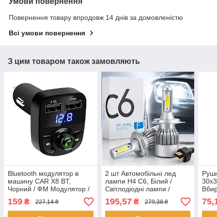
Умови повернення
Повернення товару впродовж 14 днів за домовленістю
Всі умови повернення
З цим товаром також замовляють
Bluetooth модулятор в
2 шт Автомобільні лед
Рушн
машину CAR X8 BT,
лампи H4 C6, Білий /
30х3
Чорний / ФМ Модулятор /
Світлодіодні лампи /
Вби
ФМ Трансмітер з блютуз /
Автолампи / Лед лампи
авто
159
195,57
75,
₴
₴
227,14 ₴
279,38 ₴
Блютуз модулятор
для авто
полі