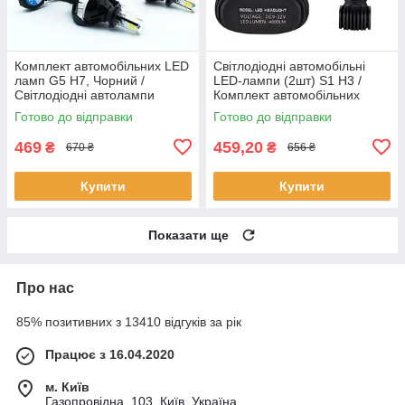
Комплект автомобільних LED
Світлодіодні автомобільні
ламп G5 H7, Чорний /
LED-лампи (2шт) S1 H3 /
Світлодіодні автолампи
Комплект автомобільних
HeadLight
ламп / Лампи для фар
Готово до відправки
Готово до відправки
469
459,20
₴
₴
670 ₴
656 ₴
Купити
Купити
Показати ще
Про нас
85% позитивних з 13410 відгуків за рік
Працює з 16.04.2020
м. Київ
Газопровідна, 103, Київ, Україна