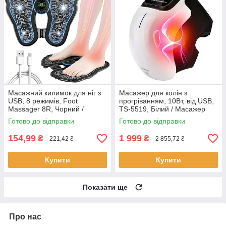
Масажний килимок для ніг з
Масажер для колін з
USB, 8 режимів, Foot
прогріванням, 10Вт, від USB,
Massager 8R, Чорний /
TS-5519, Білий / Масажер
Акупунктурний масажер для
для колінних суглобів
Готово до відправки
Готово до відправки
ступнів
154,99
1 999
₴
₴
221,42 ₴
2 855,72 ₴
Купити
Купити
Показати ще
Про нас