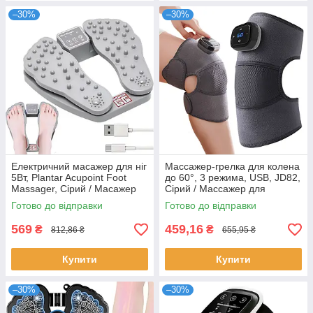
–30%
–30%
Електричний масажер для ніг
Массажер-грелка для колена
5Вт, Plantar Acupoint Foot
до 60°, 3 режима, USB, JD82,
Massager, Сірий / Масажер
Сірий / Массажер для
для стоп з функцією підігріву
коленного сустава / Грелка
Готово до відправки
Готово до відправки
на плечо
569
459,16
₴
₴
812,86 ₴
655,95 ₴
Купити
Купити
–30%
–30%