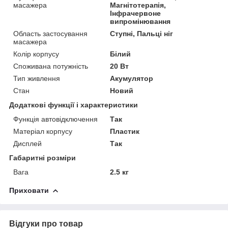
масажера
Магнітотерапія,
Інфрачервоне
випромінювання
Область застосування
Ступні, Пальці ніг
масажера
Колір корпусу
Білий
Споживана потужність
20 Вт
Тип живлення
Акумулятор
Стан
Новий
Додаткові функції і характеристики
Функція автовідключення
Так
Матеріал корпусу
Пластик
Дисплей
Так
Габаритні розміри
Вага
2.5 кг
Приховати
Відгуки про товар