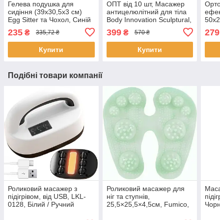
Гелева подушка для
ОПТ від 10 шт, Масажер
Орто
сидіння (39х30,5х3 см)
антицелюлітний для тіла
ефек
Egg Sitter та Чохол, Синій
Body Innovation Sculptural,
50x2
/ Ортопедична подушка
Білий / Ручний
Memo
235
399
279
₴
₴
335,72 ₴
570 ₴
для хребта
інфрачервоний
Поду
вібромасажер для тіла
сну
Купити
Купити
(77)
Подібні товари компанії
Роликовий масажер з
Роликовий масажер для
Маса
підігрівом, від USB, LKL-
ніг та ступнів,
піді
0128, Білий / Ручний
25,5×25,5×4,5см, Fumico,
Чорн
масажер для тіла /
Зелений / Масажер для
поду