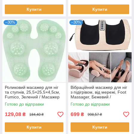
Купити
Купити
–30%
–30%
Роликовий масажер для ніг
Вібраційний масажер для ніг
та ступнів, 25,5×25,5×4,5см,
з підігрівом, від мережі, Foot
Fumico, Зелений / Масажер
Massager, Бежевий /
для стоп / Масажер ніг
Електрогрілка для ніг з
Готово до відправки
Готово до відправки
вібромасажем
129,08
699
₴
₴
184,40 ₴
998,57 ₴
Купити
Купити