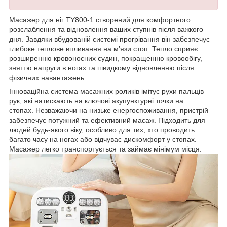
Масажер для ніг TY800-1 створений для комфортного
розслаблення та відновлення ваших ступнів після важкого
дня. Завдяки вбудованій системі прогрівання він забезпечує
глибоке теплове впливання на м’язи стоп. Тепло сприяє
розширенню кровоносних судин, покращенню кровообігу,
зняттю напруги в ногах та швидкому відновленню після
фізичних навантажень.
Інноваційна система масажних роликів імітує рухи пальців
рук, які натискають на ключові акупунктурні точки на
стопах. Незважаючи на низьке енергоспоживання, пристрій
забезпечує потужний та ефективний масаж. Підходить для
людей будь-якого віку, особливо для тих, хто проводить
багато часу на ногах або відчуває дискомфорт у стопах.
Масажер легко транспортується та займає мінімум місця.