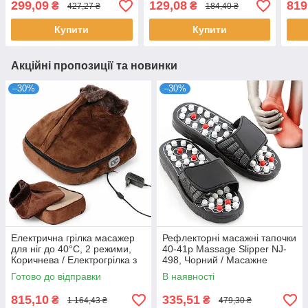
Вібраційний масажер
стоп / Масажер ніг
шиї 
299,09
129,08
819
₴
₴
427,27 ₴
184,40 ₴
Маса
Купити
Купити
Акційні пропозиції та новинки
–30%
–30%
Електрична грілка масажер
Рефлекторні масажні тапочки
для ніг до 40°C, 2 режими,
40-41р Massage Slipper NJ-
Коричнева / Електрогрілка з
498, Чорний / Масажне
вібромасажем /
взуття для стоп
Готово до відправки
В наявності
Вібромасажер для ніг
815,10
335,51
₴
₴
1 164,43 ₴
479,30 ₴