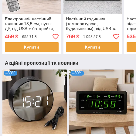
Електронний настінний
Настінний годинник
Наст
годинник 18,5 см, пульт
(температурою,
підс
ДУ, від USB + батарейки,
будильником), від USB та
терм
6650, Чорний / Цифровий
батарейки, JH8025, Білий
3308
459
769
535
₴
₴
655,71 ₴
1 098,57 ₴
годинник на стіну
/ LED годинник / Годинник
Елек
на стіну
стін
Купити
Купити
Акційні пропозиції та новинки
–30%
–30%