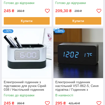
настільний електронний
годинник з підсвіткою
Готово до відправки
Готово до відправки
245
209,30
₴
₴
350 ₴
299 ₴
Купити
Купити
–30%
–30%
Електронний годинник з
Електронний годинник
підставкою для ручок Сірий
настільний VST-862-5, Синя
038 / Настільний годинник
підсвітка / Годинник з
підставка з USB
датчиком температури /
Готово до відправки
В наявності
Годинник з підсвіткою
245
295
₴
₴
350 ₴
421,43 ₴