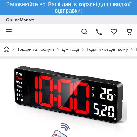
Заповнюйте всі Ваші дані в корзині для швидкої
відправки!
OnlineMarket
Товари та послуги
Дім і сад
Годинники для дому