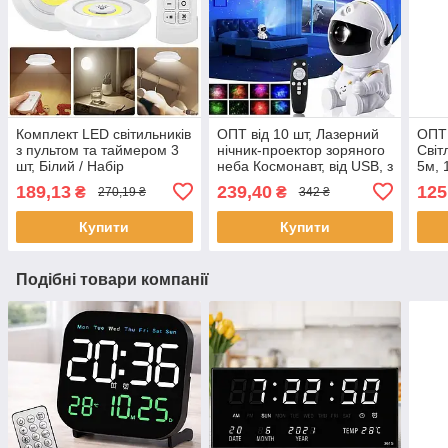
Комплект LED світильників
ОПТ від 10 шт, Лазерний
ОПТ 
з пультом та таймером 3
нічник-проектор зоряного
Світ
шт, Білий / Набір
неба Космонавт, від USB, з
5м, 
сенсорних нічників /
пультом, Білий / Дитячий
+ бл
189,13
239,40
125
₴
₴
270,19 ₴
342 ₴
Бездротові лед лампи
світильник з проекцією
світ
Купити
Купити
Подібні товари компанії