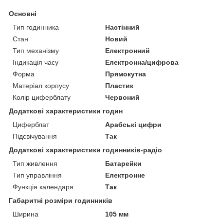
Основні
Тип годинника
Настінний
Стан
Новий
Тип механізму
Електронний
Індикація часу
Електронна/цифрова
Форма
Прямокутна
Матеріал корпусу
Пластик
Колір циферблату
Червоний
Додаткові характеристики годин
Циферблат
Арабські цифри
Підсвічування
Так
Додаткові характеристики годинників-радіо
Тип живлення
Батарейки
Тип управління
Електронне
Функція календаря
Так
Габаритні розміри годинників
Ширина
105 мм