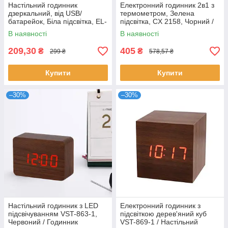
Настільний годинник
Електронний годинник 2в1 з
дзеркальний, від USB/
термометром, Зелена
батарейок, Біла підсвітка, EL-
підсвітка, CX 2158, Чорний /
DT-6505, Чорний /
Настільний годинник /
В наявності
В наявності
Електронний годинник /
Настінний годинник
Годинник на стіл
209,30
405
₴
₴
299 ₴
578,57 ₴
Купити
Купити
–30%
–30%
Настільний годинник з LED
Електронний годинник з
підсвічуванням VST-863-1,
підсвіткою дерев'яний куб
Червоний / Годинник
VST-869-1 / Настільний