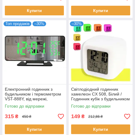
Купити
Купити
Топ продажів
–30%
–30%
Електронний годинник з
Світлодіодний годинник
будильником і термометром
хамелеон CX 508, Білий /
VST-888Y, від мережі,
Годинник кубік з будильником
Зелений / Дзеркальний
і термометром /
Готово до відправки
Готово до відправки
годинник із зеленим LED
ЕлектроннийLED годинник-
нічник
315
149
₴
₴
450 ₴
212,86 ₴
Купити
Купити