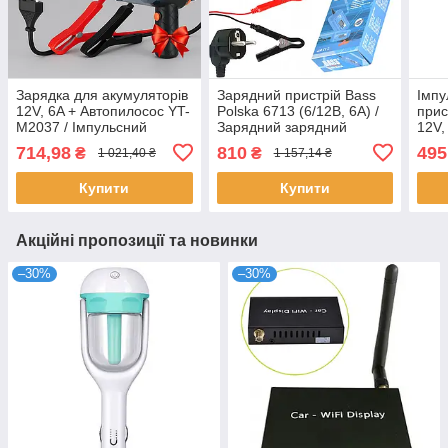
Зарядка для акумуляторів
Зарядний пристрій Bass
Імпу
12V, 6A + Автопилосос YT-
Polska 6713 (6/12В, 6А) /
прис
M2037 / Імпульсний
Зарядний зарядний
12V,
зарядний пристрій для
пристрій для автомобіля /
черв
714,98
810
495
₴
₴
1 021,40 ₴
1 157,14 ₴
акумулятора
Зарядний пристрій
заря
Купити
Купити
Акційні пропозиції та новинки
–30%
–30%