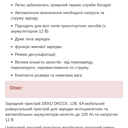
Легко забезпечить тривалий термін служби батареї
Автоматичне визначення необхідної напруги та
струму заряду;
Підходить для всіх типів транспортних засобів (з
акумулятором 12 В)
Дуже тиха зарядка
функція зимової зарядки;
Режим десульфатації;
Велика кількість захистів - від перезаряду,
перенапруги, перевантаження по струму;
Компактні розміри та невелика вага
Опис:
Зарядний пристрій DEKO DKCC5, 12В, 6А мобільний
універсальний пристрій для зарядки мотоциклетних та
автомобільних акумуляторів ємністю до 100 Ач та напругою
12 В.
Цифровий дисплей пристрою відображає поточний рівень