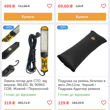
499
89,60
₴
₴
712,86 ₴
128 ₴
Купити
Купити
–30%
–30%
Лампа-ліхтар для СТО, від
Подушка на ремінь безпеки в
мережі, 96LED, BL 9096S
авто 28х12см, Чорний /
COB, Жовтий / Переносний
Подушка-Адаптер ременя
ліхтарик для ремонту /
безпеки для дітей
Готово до відправки
Готово до відправки
Автомобільний ліхтар
319
129
₴
₴
455,71 ₴
184,29 ₴