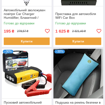
Автомобільний зволожувач
повітря Car Charger
Приставка для автомобіля
Humidifier, Блакитний /
WiFi Car Box
Очищувач повітря в машину
Готово до відправки
Готово до відправки
195
1 625
₴
₴
278,57 ₴
2 321,43 ₴
Купити
Купити
–30%
–30%
Пусковий автомобільний
Подушка на ремінь безпеки в