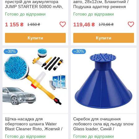
пристрій для акумулятора
авто, 28х12см, Блакитний /
JUMP STARTER 50800 mAh,
Подушка адаптер ременя
Жовтий / Зарядний пристрій
безпеки для дітей
Готово до відправки
Готово до відправки
для машини
1 155
119,46
₴
₴
1 650 ₴
170,66 ₴
Купити
Купити
–30%
–30%
Щітка-насадка для
Скребок для очищення
обертового шланга Water
лобового скла від льоду snow
Blast Cleaner Roto, Жовтий /
Glass loader, Синій /
Насадка для шланга
Автомобільний очисник
Готово до відправки
Готово до відправки