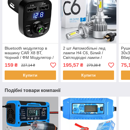
Bluetooth модулятор в
2 шт Автомобільні лед
Рушн
машину CAR X8 BT,
лампи H4 C6, Білий /
30х3
Чорний / ФМ Модулятор /
Світлодіодні лампи /
Вби
ФМ Трансмітер з блютуз /
Автолампи / Лед лампи
авто
159
195,57
75,
₴
₴
227,14 ₴
279,38 ₴
Блютуз модулятор
для авто
полі
Купити
Купити
Подібні товари компанії