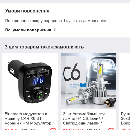
Умови повернення
Повернення товару впродовж 14 днів за домовленістю
Всі умови повернення
З цим товаром також замовляють
Bluetooth модулятор в
2 шт Автомобільні лед
Рушн
машину CAR X8 BT,
лампи H4 C6, Білий /
30х3
Чорний / ФМ Модулятор /
Світлодіодні лампи /
Вби
ФМ Трансмітер з блютуз /
Автолампи / Лед лампи
авто