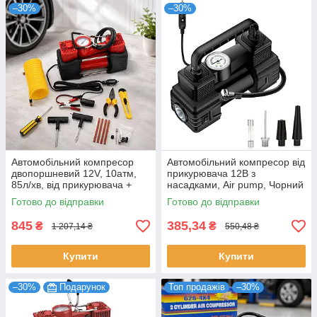
–30%
–30%
Автомобільний компресор
Автомобільний компресор від
двопоршневий 12V, 10атм,
прикурювача 12В з
85л/хв, від прикурювача +
насадками, Air pump, Чорний
кейс, Червоний /
/ Автокомпресор повітряний
Готово до відправки
Готово до відправки
Автомобільний насос для
шин
845
385,34
₴
₴
1 207,14 ₴
550,48 ₴
Купити
Купити
–30%
Подарунок
Топ продажів
–30%