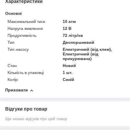
Характеристики
Основні
Максимальний тиск
10 атм
Напруга живлення
12 В
Продуктивність
72 літр/хв
Тип
Двопоршневий
Тип насосу
Електричний (від клем),
Електричний (від
прикурювача)
Стан
Новий
Кількість в упаковці
1 шт.
Колір:
Синій
Приховати
Відгуки про товар
Ще немає відгуків про цей товар