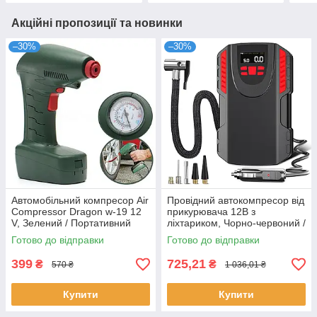
Акційні пропозиції та новинки
–30%
–30%
Автомобільний компресор Air
Провідний автокомпресор від
Compressor Dragon w-19 12
прикурювача 12В з
V, Зелений / Портативний
ліхтариком, Чорно-червоний /
насос
Автомобільний компресор
Готово до відправки
Готово до відправки
для підкачки шин
399
725,21
₴
₴
570 ₴
1 036,01 ₴
Купити
Купити