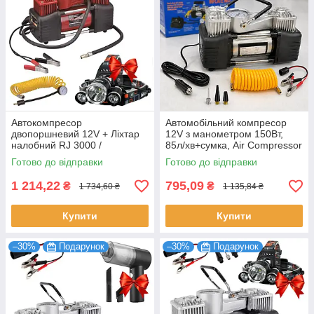
Автокомпресор
Автомобільний компресор
двопоршневий 12V + Ліхтар
12V з манометром 150Вт,
налобний RJ 3000 /
85л/хв+сумка, Air Compressor
Автомобільний насос 85л/хв
628-4x4, Чорний / Повітряний
Готово до відправки
Готово до відправки
компресор
1 214,22
795,09
₴
₴
1 734,60 ₴
1 135,84 ₴
Купити
Купити
–30%
Подарунок
–30%
Подарунок