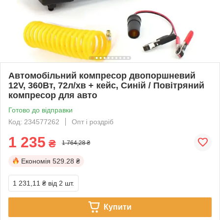
Автомобільний компресор двопоршневий
12V, 360Вт, 72л/хв + кейс, Синій / Повітряний
компресор для авто
Готово до відправки
Код: 234577262
Опт і роздріб
1 235
₴
1 764,28 ₴
Економія
529.28 ₴
1 231,11 ₴
від 2 шт.
Купити