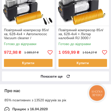
Повітряний компресор 85л/
Повітряний компресор 85л/
хв, 628-4x4 + Автопилосос
хв, 628-4x4 + Ліхтар
Vacuum cleaner /
налобний RJ 3000 /
Двопоршневий компресор
Двопоршневий
Готово до відправки
Готово до відправки
для авто
автокомпресор
972,98
1 059,99
₴
₴
1 389,97 ₴
1 514,27 ₴
Купити
Купити
Показати ще
Про нас
КНОПКА
ЗВ'ЯЗКУ
85% позитивних з 13520 відгуків за рік
Працює з 16.04.2020