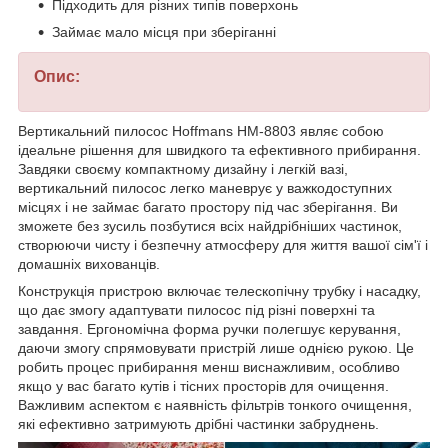
Підходить для різних типів поверхонь
Займає мало місця при зберіганні
Опис:
Вертикальний пилосос Hoffmans HM-8803 являє собою
ідеальне рішення для швидкого та ефективного прибирання.
Завдяки своєму компактному дизайну і легкій вазі,
вертикальний пилосос легко маневрує у важкодоступних
місцях і не займає багато простору під час зберігання. Ви
зможете без зусиль позбутися всіх найдрібніших частинок,
створюючи чисту і безпечну атмосферу для життя вашої сім'ї і
домашніх вихованців.
Конструкція пристрою включає телескопічну трубку і насадку,
що дає змогу адаптувати пилосос під різні поверхні та
завдання. Ергономічна форма ручки полегшує керування,
даючи змогу спрямовувати пристрій лише однією рукою. Це
робить процес прибирання менш виснажливим, особливо
якщо у вас багато кутів і тісних просторів для очищення.
Важливим аспектом є наявність фільтрів тонкого очищення,
які ефективно затримують дрібні частинки забруднень.