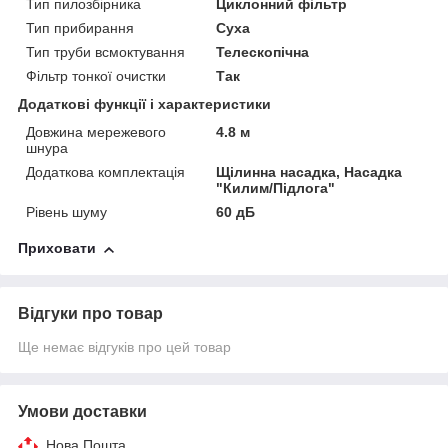
Тип пилозбірника
Циклонний фільтр
Тип прибирання
Суха
Тип труби всмоктування
Телескопічна
Фільтр тонкої очистки
Так
Додаткові функції і характеристики
Довжина мережевого
4.8 м
шнура
Додаткова комплектація
Щілинна насадка, Насадка
"Килим/Підлога"
Рівень шуму
60 дБ
Приховати
Відгуки про товар
Ще немає відгуків про цей товар
Умови доставки
Нова Пошта