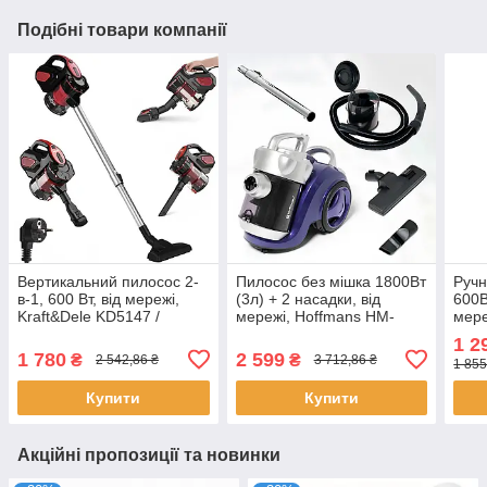
Подібні товари компанії
Вертикальний пилосос 2-
Пилосос без мішка 1800Вт
Ручн
в-1, 600 Вт, від мережі,
(3л) + 2 насадки, від
600В
Kraft&Dele KD5147 /
мережі, Hoffmans HM-
мере
Ручний пилосос без мішка
8801, Фіолетовий /
Верт
1 2
/ Пилосос для дому
Пилосос для дому /
мішк
1 780
2 599
₴
₴
2 542,86 ₴
3 712,86 ₴
1 855
Вакуумний пилосос
Купити
Купити
Акційні пропозиції та новинки