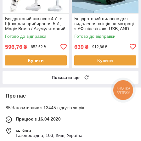
Бездротовий пилосос 4в1 +
Бездротовий пилосос для
Щітка для прибирання 5в1,
видалення кліщів на матраці
Magic Brush / Акумуляторний
з УФ-підсвіткою, USB, AND
ручний пилосос для дому
XL-1051, Зелений /
Готово до відправки
Готово до відправки
Портативний пилосос
596,76
639
₴
₴
852,52 ₴
912,86 ₴
Купити
Купити
Показати ще
КНОПКА
ЗВ'ЯЗКУ
Про нас
85% позитивних з 13445 відгуків за рік
Працює з 16.04.2020
м. Київ
Газопровідна, 103, Київ, Україна