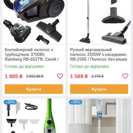
Контейнерний пилосос з
Ручний вертикальний
турбощіткою 3700Вт,
пилосос 2500W з насадками,
Rainberg RB-652ТB, Синій /
RB-2265 / Пилосос без мішка
Пилосос без мішка / Пилосос
для сухого прибирання
Готово до відправки
Готово до відправки
з контейнером
1 885
1 589
₴
₴
2 692,86 ₴
2 270 ₴
Купити
Купити
–30%
–30%