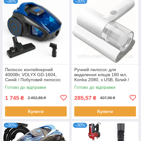
–30%
–30%
Пилосос контейнерний
Ручний пилосос для
4000Вт, VOLYX GD-1604,
видалення кліщів 180 мл,
Синій / Побутовий пилосос
Konka 2080, з USB, Білий /
без мішка / Потужний
Бездротовий міні пилосос
Готово до відправки
Готово до відправки
пилосос
1 745
285,57
₴
₴
2 492,86 ₴
407,96 ₴
Купити
Купити
–30%
–30%