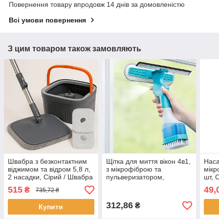
Повернення товару впродовж 14 днів за домовленістю
Всі умови повернення
З цим товаром також замовляють
Швабра з безконтактним
Щітка для миття вікон 4в1,
Наса
віджимом та відром 5,8 л,
з мікрофіброю та
мікр
2 насадки, Сірий / Швабра
пульверизатором,
шт, 
для миття підлоги /
Бірюзовий /
для 
515
49,
₴
735,72 ₴
Швабра ледар з відром
Багатофункціональна
шва
щітка-скребок для вікон
312,86
₴
Купити