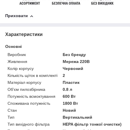
Приховати
Характеристики
Основні
Виробник
Без бренду
Живлення
Мережа 220В
Колір корпусу
Червоний
Кількість щіток в комплекті
2
Матеріал корпусу
Пластик
Об'єм пилозбірника
0.8 л
Потужність всмоктування
600 Вт
Споживана потужність
1800 Вт
Стан
Новий
Тип
Вертикальний
Тип вихідного фільтра
HEPA фільтр тонкої очистки)