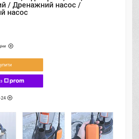
ий / Дренажний насос /
й насос
іни
упити
 з
-24