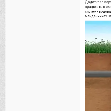
Додатково варто
працюють в скла
систему водові
майданчиках і 