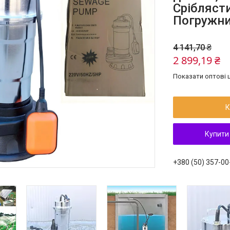
Срібляст
Погружни
4 141,70 ₴
2 899,19 ₴
Показати оптові ц
К
Купити
+380 (50) 357-00