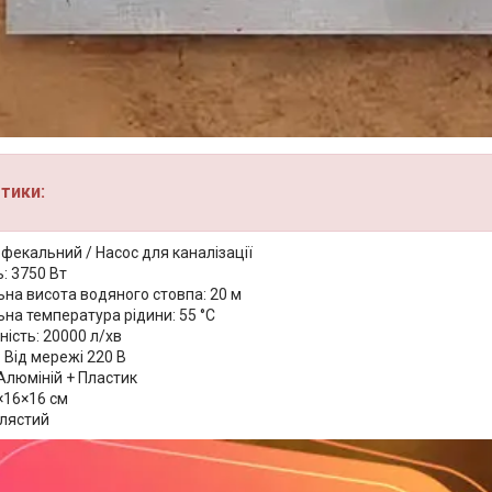
тики:
 фекальний / Насос для каналізації
: 3750 Вт
на висота водяного стовпа: 20 м
на температура рідини: 55 °С
ість: 20000 л/хв
 Від мережі 220 В
Алюміній + Пластик
×16×16 см
блястий