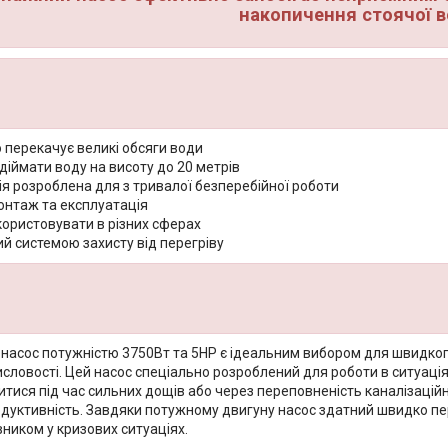
накопичення стоячої 
 перекачує великі обсяги води
діймати воду на висоту до 20 метрів
я розроблена для з тривалої безперебійної роботи
онтаж та експлуатація
ористовувати в різних сферах
й системою захисту від перегріву
 насос потужністю 3750Вт та 5HP є ідеальним вибором для швидког
словості. Цей насос спеціально розроблений для роботи в ситуація
итися під час сильних дощів або через переповненість каналізацій
одуктивність. Завдяки потужному двигуну насос здатний швидко пе
ником у кризових ситуаціях.