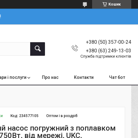
Кошик
!
+380 (50) 357-00-24
+380 (63) 249-13-03
Служба підтримки клієнтів
ари і послуги
Про нас
Контакти
Чат бот
ки
Код:
234577105
Оптом і в роздріб
й насос погружний з поплавком
750Вт, від мережі, UKC,