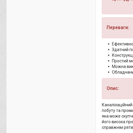
Переваги:
Ефективно
Здатний пі
Конструкці
Простий м
Можна вик
Обладнани
Опис:
Каналізаційний
побуту та проми
яка може скупч
його висока пр
справжнім рятів