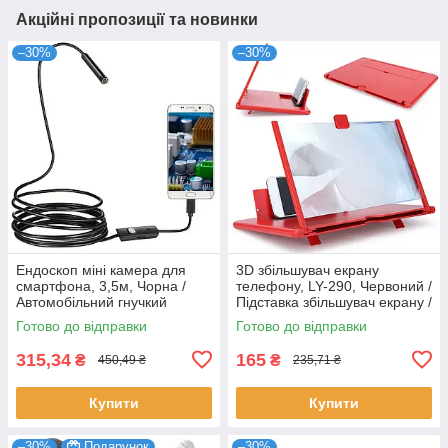
Акційні пропозиції та новинки
–30%
–30%
Ендоскоп міні камера для
3D збільшувач екрану
смартфона, 3,5м, Чорна /
телефону, LY-290, Червоний /
Автомобільний гнучкий
Підставка збільшувач екрану /
ендоскоп / Міні камера для
Складний збільшувач для
Готово до відправки
Готово до відправки
телефону
екрану телефону
315,34
165
₴
₴
450,49 ₴
235,71 ₴
Купити
Купити
–30%
Подарунок
–30%