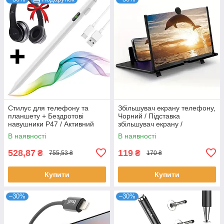
Стилус для телефону та
Збільшувач екрану телефону,
планшету + Бездротові
Чорний / Підставка
навушники P47 / Активний
збільшувач екрану /
стилус-ручка для малювання
Складний збільшувач для
В наявності
В наявності
екрану телефону
528,87
119
₴
₴
755,53 ₴
170 ₴
Купити
Купити
–30%
–30%