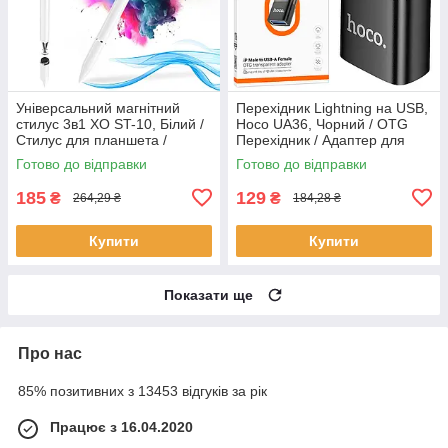
Універсальний магнітний
Перехідник Lightning на USB,
стилус 3в1 XO ST-10, Білий /
Hoco UA36, Чорний / OTG
Стилус для планшета /
Перехідник / Адаптер для
Стилус ручка для телефону
телефона
Готово до відправки
Готово до відправки
185
129
₴
₴
264,29 ₴
184,28 ₴
Купити
Купити
Показати ще
Про нас
85% позитивних з 13453 відгуків за рік
Працює з 16.04.2020