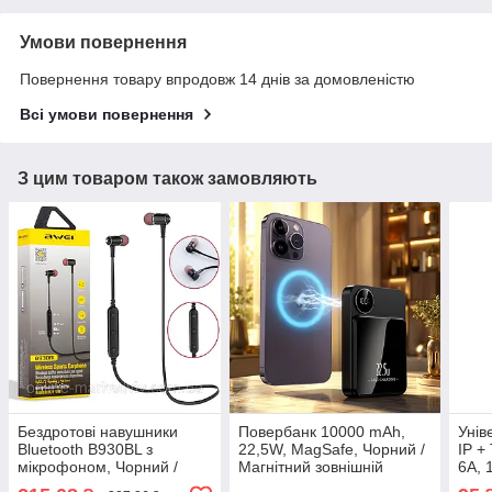
Умови повернення
Повернення товару впродовж 14 днів за домовленістю
Всі умови повернення
З цим товаром також замовляють
Бездротові навушники
Повербанк 10000 mAh,
Унів
Bluetooth B930BL з
22,5W, MagSafe, Чорний /
IP +
мікрофоном, Чорний /
Магнітний зовнішній
6А, 
Спортивні вакуумні
акумулятор / Павербанк
KC30