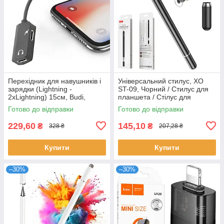
Перехідник для навушників і
Універсальний стилус, XO
зарядки (Lightning -
ST-09, Чорний / Стилус для
2хLightning) 15см, Budi,
планшета / Стілус для
Чорний / Адаптер для
телефону
Готово до відправки
Готово до відправки
навушників айфон
229,60
145,10
₴
₴
328 ₴
207,28 ₴
Купити
Купити
–30%
–30%