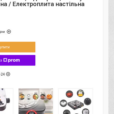
на / Електроплита настільна
іни
упити
 з
-24