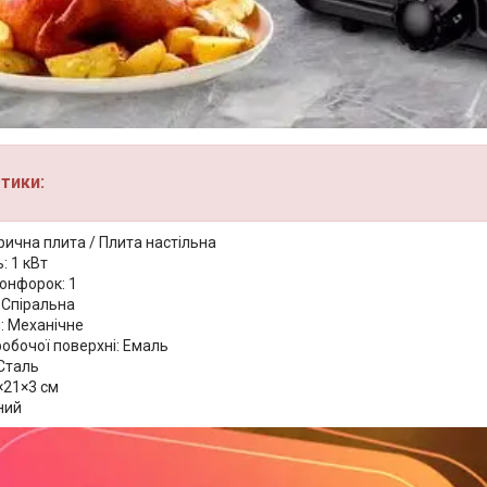
тики:
рична плита / Плита настільна
: 1 кВт
конфорок: 1
 Спіральна
: Механічне
обочої поверхні: Емаль
 Сталь
×21×3 см
ний