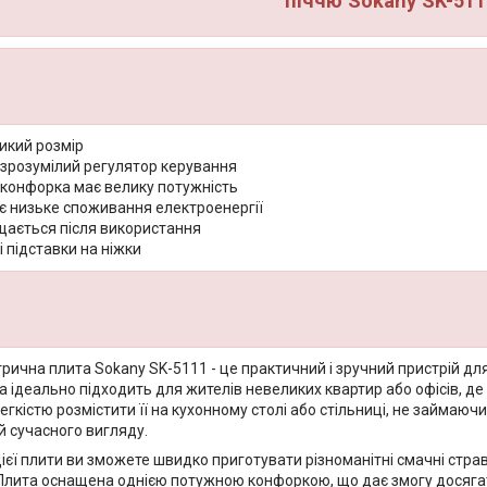
піччю Sokany SK-511
икий розмір
 зрозумілий регулятор керування
 конфорка має велику потужність
є низьке споживання електроенергії
щається після використання
 підставки на ніжки
рична плита Sokany SK-5111 - це практичний і зручний пристрій дл
на ідеально підходить для жителів невеликих квартир або офісів, д
егкістю розмістити її на кухонному столі або стільниці, не займаю
й сучасного вигляду.
єї плити ви зможете швидко приготувати різноманітні смачні страви,
 Плита оснащена однією потужною конфоркою, що дає змогу досягати