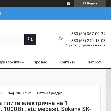
Кошик
!
+380 (50) 357-00-24
+380 (63) 249-13-03
Служба підтримки клієнтів
ари і послуги
Про нас
Контакти
Чат бот
ки
Код:
234577092
Оптом і в роздріб
а плита електрична на 1
 1000Вт, від мережі, Sokany SK-