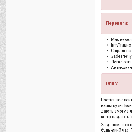
Переваги:
Має невел
Інтуїтивно
Спіральна
Забезпечу
Легко очи
Антиковзні
Опис:
Настільна елект
вашій кухні. Во
дають змогу з л
колір надають ї
За допомогою ці
будь-який час.