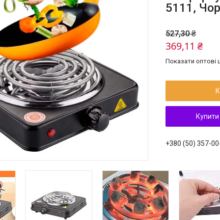
5111, Чор
527,30 ₴
369,11 ₴
Показати оптові ц
К
Купити
+380 (50) 357-00