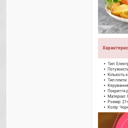
Характерис
Тип: Елект
Потужність
Кількість 
Тип плити:
Керування
Покриття р
Матеріал:
Розмір: 21
Колір: Чор