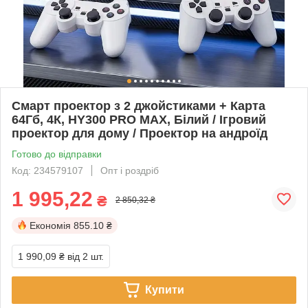
Смарт проектор з 2 джойстиками + Карта
64Гб, 4К, HY300 PRO MAX, Білий / Ігровий
проектор для дому / Проектор на андроїд
Готово до відправки
Код: 234579107
Опт і роздріб
1 995,22
₴
2 850,32 ₴
Економія
855.10 ₴
1 990,09 ₴
від 2 шт.
Купити