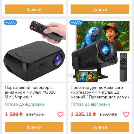
Купити
Купити
–30%
–30%
Портативний проектор з
Проектор для домашнього
динаміком + пульт, YG320
кінотеатру 4K + пульт, Z2,
Mini, Чорний /
Чорний / Проектор для дому /
Мультимедійний проектор
Мультимедійний проектор
Готово до відправки
Готово до відправки
для дому / Міні проектор
1 599
1 335,18
₴
₴
2 284,29 ₴
1 907,40 ₴
Купити
Купити