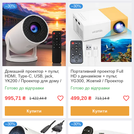
–30%
–30%
Домашній проектор + пульт,
Портативний проектор Full
HDMI, Type-C, USB, jack,
HD з динаміком + пульт,
YK200 / Проектор для дому /
YG300, Жовтий / Проектор
Портативний проектор для
для дому / Міні проектор /
Готово до відправки
Готово до відправки
смартфона
Домашній проектор
995,71
499,20
₴
₴
1 422,44 ₴
713,14 ₴
Купити
Купити
–30%
–30%