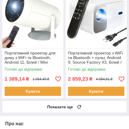
Портативний проектор для
Портативний проектор з WiFi
дому з WiFi та Bluetooth,
та Bluetooth + пульт, Android
Android 11, Білий / Міні
9, Source Factory X3, Білий /
проектор для смартфона /
Міні проектор для дому
Готово до відправки
Готово до відправки
Домашній проектор
1 389,14
2 859,23
₴
₴
1 984,49 ₴
4 084,61 ₴
Купити
Купити
Показати ще
Про нас