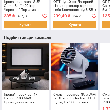
Ігрова приставка "SUP
ОПТ від 10 шт, Лазерний
ОПТ 
Game Box" 400 ігор,
нічник-проектор зоряного
Світ
Червона / Портативна
неба Космонавт, від USB, з
5м, 
ретро приставка / Дитяча
пультом, Білий / Дитячий
+ бл
285
239,40
125
₴
₴
407,14 ₴
342 ₴
консоль ігрова
світильник з проекцією
світ
Купити
Купити
Подібні товари компанії
Ігровий проектор, 4К,
Смарт проектор 4К, з WiFi
Смар
HY300 PRO MAX +
та Bluetooth (Android 11) +
Blue
Проекційний екран
Пульт, HY 300, Білий /
PRO 
220х127см / Смарт
Портативний міні
Прое
1 7