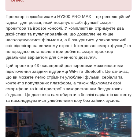
Проектор із джойстиками HY300 PRO MAX – це революційний
гаджет для розваг, який поєднує в собі функції смарт-
проектора та ігрової консолі. У комплекті ви отримуєте два
джойстики та пульт управління, що дозволяє не лише
насолоджуватися фільмами, а й зануритися у захоплюючий
світ відеоігор на великому екрані. Інтегровані смарт-функції та
попередньо встановлені ігри роблять смарт проектор
ідеальним варіантом для сімейного дозвілля.
Цей проектор 4К оснащений розширеними можливостями
підключення завдяки підтримці WiFi та Bluetooth. Це означає,
що ви можете легко стрімити улюблені фільми, серіали та
контент з популярних платформ, а також підключати свої
смартфони та інші пристрої з використанням бездротових
з'єднань. Це дозволяє вам обирати з безлічі варіантів контенту
та насолоджуватися улюбленими шоу без зайвих зусиль.