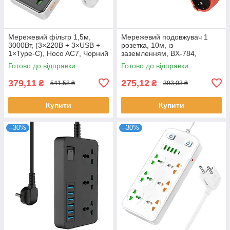
Мережевий фільтр 1,5м,
Мережевий подовжувач 1
3000Вт, (3×220В + 3×USB +
розетка, 10м, із
1×Type-C), Hoco AC7, Чорний
заземленням, BX-784,
/ Подовжувач з вимикачем /
Червоний / Переноска
Готово до відправки
Готово до відправки
Переноска-розетка
електрична / Подовжувач
електричний
379,11
275,12
₴
₴
541,58 ₴
393,03 ₴
Купити
Купити
–30%
–30%