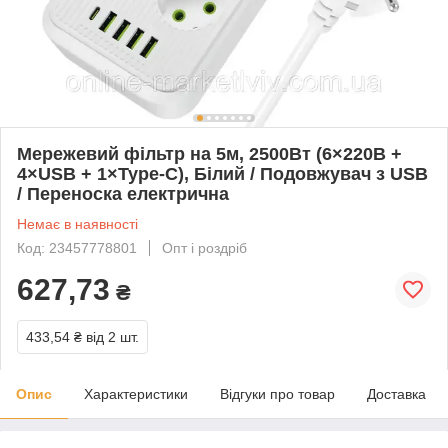
Мережевий фільтр на 5м, 2500Вт (6×220В +
4×USB + 1×Type-C), Білий / Подовжувач з USB
/ Переноска електрична
Немає в наявності
Код: 23457778801
Опт і роздріб
627,73
₴
433,54 ₴
від 2 шт.
Опис
Характеристики
Відгуки про товар
Доставка