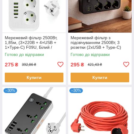
Мережевий фільтр 2500Вт,
Мережевий фільтр з
1,85м, (3×220В + 4×USB +
підсвічуванням 2500Вт, 3
1×Type-C) F09U, Білий /
розетки (2хUSB + Type-C)
Фільтр-подовжувач з
J24U, Чорний / Мережевий
Готово до відправки
Готово до відправки
розетками
трійник / Розгалужувач у
розетку
275
295
₴
₴
392,86 ₴
421,43 ₴
Купити
Купити
–30%
–30%