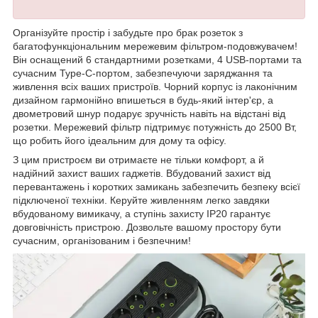
Організуйте простір і забудьте про брак розеток з
багатофункціональним мережевим фільтром-подовжувачем!
Він оснащений 6 стандартними розетками, 4 USB-портами та
сучасним Type-C-портом, забезпечуючи заряджання та
живлення всіх ваших пристроїв. Чорний корпус із лаконічним
дизайном гармонійно впишеться в будь-який інтер'єр, а
двометровий шнур подарує зручність навіть на відстані від
розетки. Мережевий фільтр підтримує потужність до 2500 Вт,
що робить його ідеальним для дому та офісу.
З цим пристроєм ви отримаєте не тільки комфорт, а й
надійний захист ваших гаджетів. Вбудований захист від
перевантажень і коротких замикань забезпечить безпеку всієї
підключеної техніки. Керуйте живленням легко завдяки
вбудованому вимикачу, а ступінь захисту IP20 гарантує
довговічність пристрою. Дозвольте вашому простору бути
сучасним, організованим і безпечним!