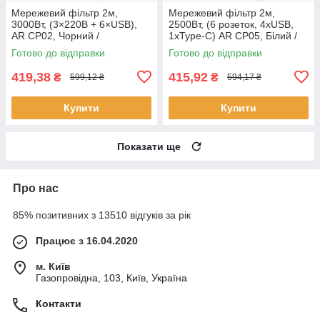
Мережевий фільтр 2м,
Мережевий фільтр 2м,
3000Вт, (3×220В + 6×USB),
2500Вт, (6 розеток, 4хUSB,
AR CP02, Чорний /
1хType-C) AR CP05, Білий /
Подовжувач з usb /
Подовжувач з вимикачем /
Готово до відправки
Готово до відправки
Подовжувач переноска
Переноска з юсб
електрична
419,38
415,92
₴
₴
599,12 ₴
594,17 ₴
Купити
Купити
Показати ще
Про нас
85% позитивних з 13510 відгуків за рік
Працює з 16.04.2020
м. Київ
Газопровідна, 103, Київ, Україна
Контакти