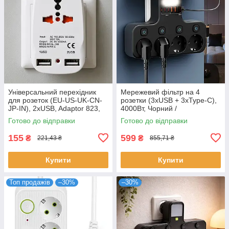
Універсальний перехідник
Мережевий фільтр на 4
для розеток (EU-US-UK-CN-
розетки (3хUSB + 3хType-C),
JP-IN), 2хUSB, Adaptor 823,
4000Вт, Чорний /
Білий / Мережевий трійник /
Розгалужувач в розетку /
Готово до відправки
Готово до відправки
Туристичний трійник
Трійник з підсвіткою
155
599
₴
₴
221,43 ₴
855,71 ₴
Купити
Купити
Топ продажів
–30%
–30%