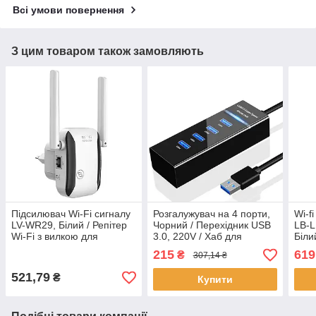
Всі умови повернення
З цим товаром також замовляють
Підсилювач Wi-Fi сигналу
Розгалужувач на 4 порти,
Wi-f
LV-WR29, Білий / Репітер
Чорний / Перехідник USB
LB-
Wi-Fi з вилкою для
3.0, 220V / Хаб для
Біли
розетки / Вайфай
ноутбука
для 
215
619
₴
307,14 ₴
підсилювач
521,79
₴
Купити