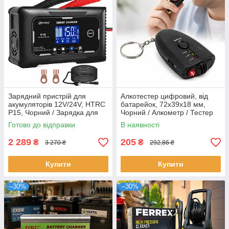
Зарядний пристрій для
Алкотестер цифровий, від
акумуляторів 12V/24V, HTRC
батарейок, 72х39х18 мм,
P15, Чорний / Зарядка для
Чорний / Алкометр / Тестер
акумулятора авто
на алкоголь
Готово до відправки
В наявності
2 289
205
₴
₴
3 270 ₴
292,86 ₴
Купити
Купити
–30%
–30%