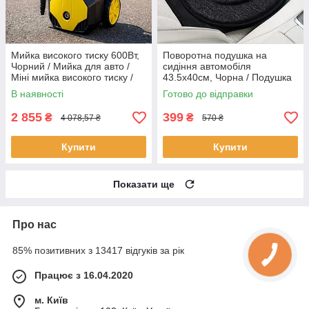
Мийка високого тиску 600Вт,
Поворотна подушка на
Чорний / Мийка для авто /
сидіння автомобіля
Міні мийка високого тиску /
43.5х40см, Чорна / Подушка
Автомийка високого тиску
в машину на сидіння /
В наявності
Готово до відправки
Подушка для сидіння в авто
2 855
399
₴
₴
4 078,57 ₴
570 ₴
Купити
Купити
Показати ще
Про нас
85% позитивних з 13417 відгуків за рік
Працює з 16.04.2020
м. Київ