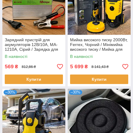
Зарядний пристрій для
Мийка високого тиску 2000Вт,
акумуляторів 12В/10А, MA-
Ferrex, Чорний / Мінімийка
1210A, Сірий / Зарядка для
високого тиску / Мийка для
акумуляторів / Зарядне для
авто
В наявності
В наявності
акумулятора
569
5 699
₴
₴
812,86 ₴
8 141,43 ₴
Купити
Купити
–30%
–30%