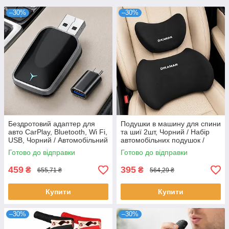
–30%
–30%
Бездротовий адаптер для
Подушки в машину для спини
авто CarPlay, Bluetooth, Wi Fi,
та шиї 2шт, Чорний / Набір
USB, Чорний / Автомобільний
автомобільних подушок /
адаптер / Карплей в машину
Автоподушки
Готово до відправки
Готово до відправки
/ Автоадаптер
459
395
₴
₴
655,71 ₴
564,29 ₴
Купити
Купити
–30%
–30%