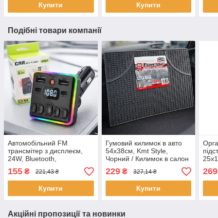
Купити
Купити
Подібні товари компанії
Автомобільний FM
Гумовий килимок в авто
Орга
трансмітер з дисплеєм,
54х38см, Kmt Style,
підс
24W, Bluetooth,
Чорний / Килимок в салон
25х1
2хUSB+Type-C, MOD MS7,
авто / Автомобільний
Авто
155
229
269
₴
₴
221,43 ₴
327,14 ₴
Чорний / ФМ модулятор в
килимок / PVC килимок
орга
авто від прикурювача
для авто
на д
Купити
Купити
Акційні пропозиції та новинки