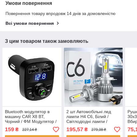
Умови повернення
Повернення товару впродовж 14 днів за домовленістю
Всі умови повернення
З цим товаром також замовляють
Bluetooth модулятор в
2 шт Автомобільні лед
Рушн
машину CAR X8 BT,
лампи H4 C6, Білий /
30х3
Чорний / ФМ Модулятор /
Світлодіодні лампи /
Вби
ФМ Трансмітер з блютуз /
Автолампи / Лед лампи
авто
159
195,57
75,
₴
₴
227,14 ₴
279,38 ₴
Блютуз модулятор
для авто
полі