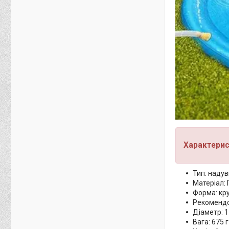
Характерис
Тип: наду
Матеріал:
Форма: кр
Рекомендов
Діаметр: 1
Вага: 675 г