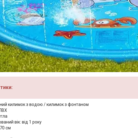
тики:
вний килимок з водою / килимок з фонтаном
 ПВХ
угла
аний вік: від 1 року
70 см