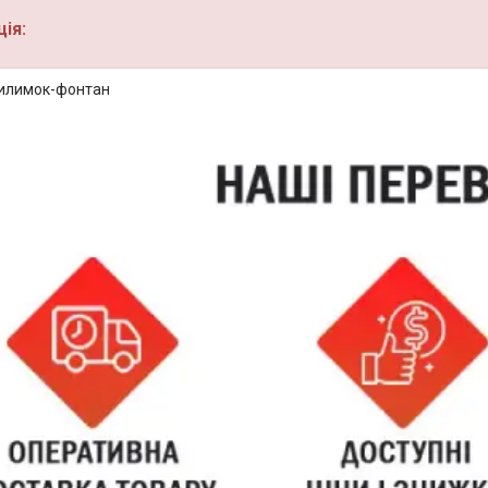
ія:
илимок-фонтан