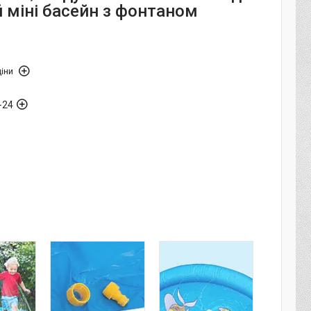
й міні басейн з фонтаном
іни
-24