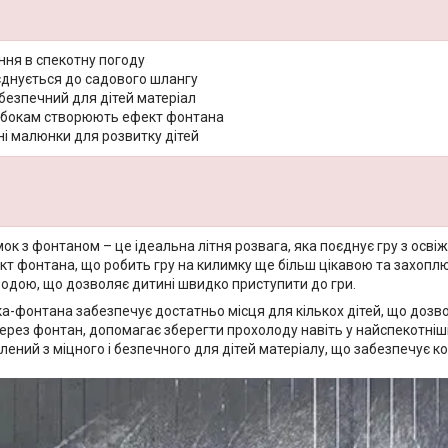
ня в спекотну погоду
єднується до садового шлангу
безпечний для дітей матеріал
 бокам створюють ефект фонтана
ні малюнки для розвитку дітей
ок з фонтаном – це ідеальна літня розвага, яка поєднує гру з осв
т фонтана, що робить гру на килимку ще більш цікавою та захоплю
одою, що дозволяє дитині швидко приступити до гри.
-фонтана забезпечує достатньо місця для кількох дітей, що дозвол
ерез фонтан, допомагає зберегти прохолоду навіть у найспекотніші
влений з міцного і безпечного для дітей матеріалу, що забезпечує к