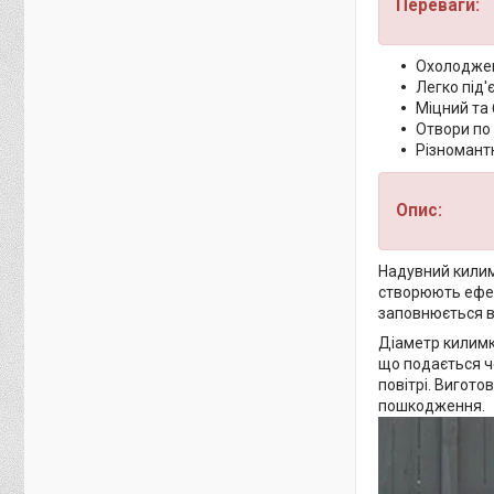
Переваги:
Охолоджен
Легко під'
Міцний та 
Отвори по
Різномант
Опис:
Надувний килим
створюють ефек
заповнюється в
Діаметр килимка
що подається ч
повітрі. Вигото
пошкодження.