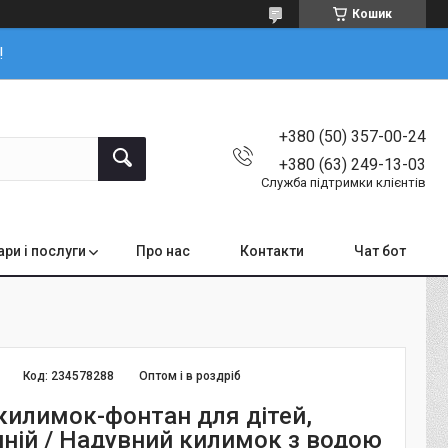
Кошик
!
+380 (50) 357-00-24
+380 (63) 249-13-03
Служба підтримки клієнтів
ари і послуги
Про нас
Контакти
Чат бот
Код:
234578288
Оптом і в роздріб
килимок-фонтан для дітей,
иній / Надувний килимок з водою