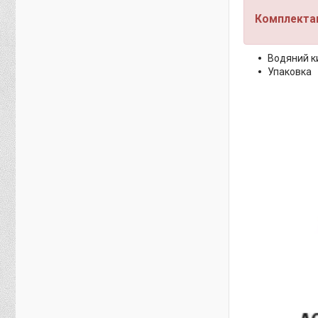
Комплектац
Водяний к
Упаковка