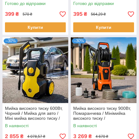
в машину на сидіння /
Автоподушки
Готово до відправки
Готово до відправки
Подушка для сидіння в авто
399
395
₴
₴
570 ₴
564,29 ₴
Купити
Купити
–30%
–30%
Мийка високого тиску 600Вт,
Мийка високого тиску 900Вт,
Чорний / Мийка для авто /
Помаранчева / Мінімийка
Міні мийка високого тиску /
високого тиску /
Автомийка високого тиску
Автомобільна мийка / Мийка
В наявності
В наявності
для авто
2 855
3 269
₴
₴
4 078,57 ₴
4 670 ₴