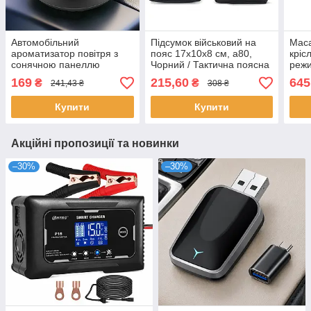
Автомобільний
Підсумок військовий на
Маса
ароматизатор повітря з
пояс 17х10х8 см, a80,
крісл
сонячною панеллю
Чорний / Тактична поясна
режи
8.5х3см, Чорний /
сумка з системою Molle
Mass
169
215,60
645
₴
₴
241,43 ₴
308 ₴
Ароматизатор в машину /
вібр
Пахучка в машину
Купити
Купити
Акційні пропозиції та новинки
–30%
–30%