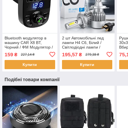
Bluetooth модулятор в
2 шт Автомобільні лед
Рушн
машину CAR X8 BT,
лампи H4 C6, Білий /
30х3
Чорний / ФМ Модулятор /
Світлодіодні лампи /
Вби
ФМ Трансмітер з блютуз /
Автолампи / Лед лампи
авто
159
195,57
75,
₴
₴
227,14 ₴
279,38 ₴
Блютуз модулятор
для авто
полі
Купити
Купити
Подібні товари компанії