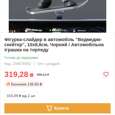
Фігурка-слайдер в автомобіль "Ведмедик-
скейтер", 10х8,8см, Чорний / Автомобільна
іграшка на торпеду
Готово до відправки
Код: 234578301
Опт і роздріб
319,28
₴
456,11 ₴
Економія
136.83 ₴
315,09 ₴
від 2 шт.
Купити