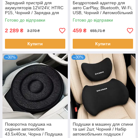
Зарядний пристрій для
Бездротовий адаптер для
акумуляторів 12V/24V, HTRC
авто CarPlay, Bluetooth, Wi Fi,
P15, Чорний / Зарядка для
USB, Чорний / Автомобільний
акумулятора авто
адаптер / Карплей в машину
Готово до відправки
Готово до відправки
/ Автоадаптер
2 289
459
₴
₴
3 270 ₴
655,71 ₴
Купити
Купити
–30%
–30%
Поворотна подушка на
Подушки в машину для спини
сидіння автомобіля
та шиї 2шт, Чорний / Набір
43.5х40см, Чорна / Подушка
автомобільних подушок /