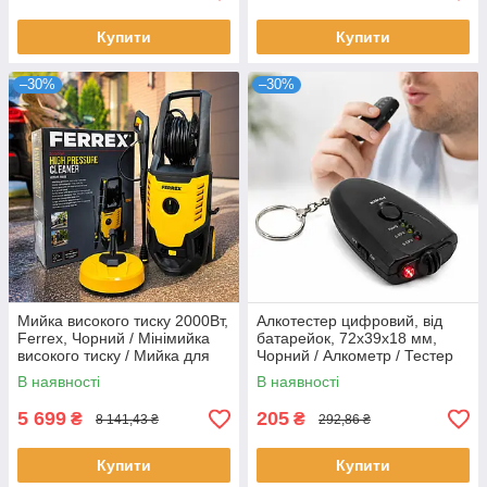
Купити
Купити
–30%
–30%
Мийка високого тиску 2000Вт,
Алкотестер цифровий, від
Ferrex, Чорний / Мінімийка
батарейок, 72х39х18 мм,
високого тиску / Мийка для
Чорний / Алкометр / Тестер
авто
на алкоголь
В наявності
В наявності
5 699
205
₴
₴
8 141,43 ₴
292,86 ₴
Купити
Купити