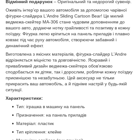
Відмінний подарунок
– Оригінальний та недорогий сувенір.
Оживіть інтер'єр вашого автомобіля за допомогою чарівної
фігурки-слайдера L'Andre Sliding Cartoon Bear! Це милий
ведмежа-скейтер MA-306 стане чудовим доповненням до
вашого авто, додаючи нотку грайливості та позитиву в кожну
поїздку. Фігурка легко кріпиться на панель приладів і плавно
ковзає під час руху автомобіля, створюючи забавний і
динамічний ефект.
Виготовлена ​​з якісних матеріалів, фігурка-слайдер L'Andre
відрізняється міцністю та довговічністю. Яскравий і
привабливий дизайн ведмежа-скейтера обов'язково
сподобається як дітям, так і дорослим, роблячи кожну поїздку
приємнішою та незабутньою. Цей аксесуар не тільки
прикрасить ваш автомобіль, а й підніме настрій у будь-якій
ситуації.
Характеристики:
Тип: іграшка в машину на панель
Призначення: на панель приладів
Матеріал: пластик
Тип кріплення: клейке