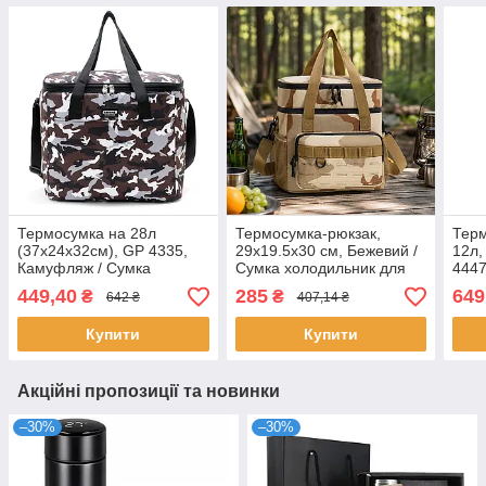
Термосумка на 28л
Термосумка-рюкзак,
Терм
(37x24x32см), GP 4335,
29x19.5x30 см, Бежевий /
12л,
Камуфляж / Сумка
Сумка холодильник для
4447
холодильник / Термосумка
пікніка / Сумка
холо
449,40
285
649
₴
₴
642 ₴
407,14 ₴
для холодних та гарячих
холодильник / Туристична
тер
продуктів
термосумка
Купити
Купити
Акційні пропозиції та новинки
–30%
–30%