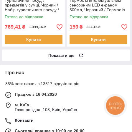
Туристичний посуд 7
Термос із інтелектуальним
предметів у сумці, Чорний /
сенсорним LED екраном
Набір туристичного посуду /
500мл, Червоний / Термос із
Кухонне приладдя для
нержавіючої сталі
Готово до відправки
Готово до відправки
кемпінгу
769,41
159
₴
₴
1 099,16 ₴
227,15 ₴
Купити
Купити
Показати ще
Про нас
85% позитивних з 13517 відгуків за рік
Працює з 16.04.2020
КНОПКА
м. Київ
ЗВ'ЯЗКУ
Газопровідна, 103, Київ, Україна
Контакти
Сьогодні працює з 10:00 до 20:00