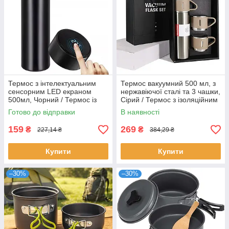
Термос з інтелектуальним
Термос вакуумний 500 мл, з
сенсорним LED екраном
нержавіючої сталі та 3 чашки,
500мл, Чорний / Термос із
Сірий / Термос з ізоляційним
нержавіючої сталі
кухлем
Готово до відправки
В наявності
159
269
₴
₴
227,14 ₴
384,29 ₴
Купити
Купити
–30%
–30%