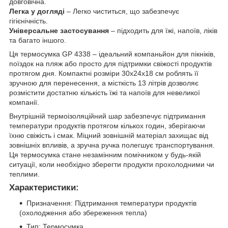
довговічна.
Легка у догляді
– Легко чиститься, що забезпечує
гігієнічність.
Універсальне застосування
– підходить для їжі, напоїв, ліків
та багато іншого.
Ця термосумка GP 4338 – ідеальний компаньйон для пікніків,
поїздок на пляж або просто для підтримки свіжості продуктів
протягом дня. Компактні розміри 30x24x18 см роблять її
зручною для перенесення, а місткість 13 літрів дозволяє
розмістити достатню кількість їжі та напоїв для невеликої
компанії.
Внутрішній термоізоляційний шар забезпечує підтримання
температури продуктів протягом кількох годин, зберігаючи
їхню свіжість і смак. Міцний зовнішній матеріал захищає від
зовнішніх впливів, а зручна ручка полегшує транспортування.
Ця термосумка стане незамінним помічником у будь-якій
ситуації, коли необхідно зберегти продукти прохолодними чи
теплими.
Характеристики:
Призначення: Підтримання температури продуктів
(охолодження або збереження тепла)
Тип: Термосумка