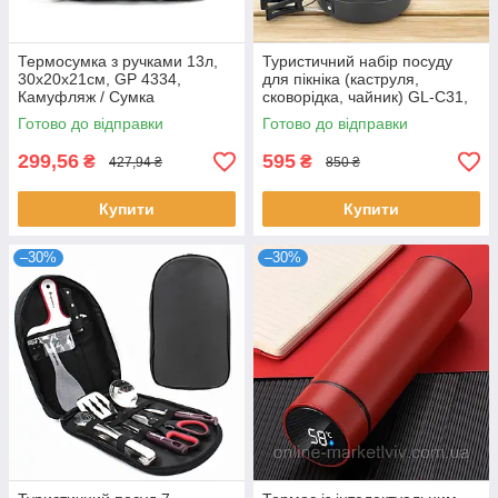
Термосумка з ручками 13л,
Туристичний набір посуду
30х20х21см, GP 4334,
для пікніка (каструля,
Камуфляж / Сумка
сковорідка, чайник) GL-C31,
холодильник / Термосумка
Чорний / Посуд туристичний
Готово до відправки
Готово до відправки
для їжі та напоїв
299,56
595
₴
₴
427,94 ₴
850 ₴
Купити
Купити
–30%
–30%