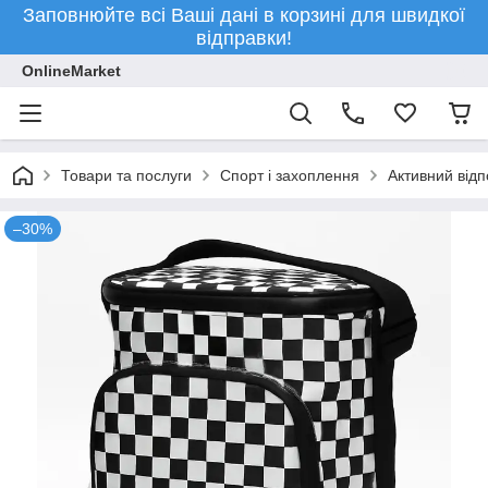
Заповнюйте всі Ваші дані в корзині для швидкої
відправки!
OnlineMarket
Товари та послуги
Спорт і захоплення
Активний відп
–30%