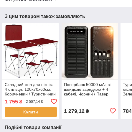
З цим товаром також замовляють
Складний стіл для пікніка
Повербанк 50000 мАг, зі
Тури
4 стільця, 120х70х60см,
швидкою зарядкою + 4
місн
Коричневий / Туристичний
кабелі, Чорний / Павер
Зеле
стіл розкладний / Стіл для
банк / Зовнішній
відп
1 755
₴
2 507,14 ₴
кемпінгу
акумулятор / Power Bank /
пер
УМБ
1 279,12
784
₴
Купити
Подібні товари компанії