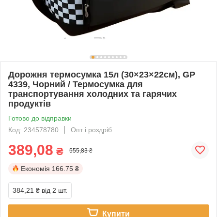
Дорожня термосумка 15л (30×23×22см), GP
4339, Чорний / Термосумка для
транспортування холодних та гарячих
продуктів
Готово до відправки
Код: 234578780
Опт і роздріб
389,08
₴
555,83 ₴
Економія
166.75 ₴
384,21 ₴
від 2 шт.
Купити