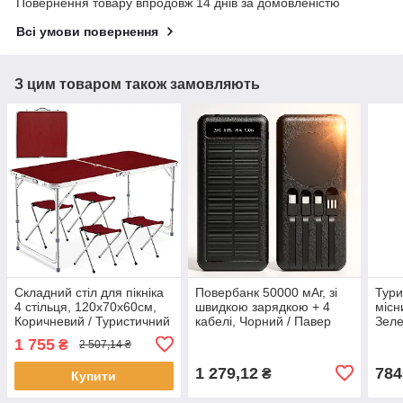
Повернення товару впродовж 14 днів за домовленістю
Всі умови повернення
З цим товаром також замовляють
Складний стіл для пікніка
Повербанк 50000 мАг, зі
Тури
4 стільця, 120х70х60см,
швидкою зарядкою + 4
місн
Коричневий / Туристичний
кабелі, Чорний / Павер
Зеле
стіл розкладний / Стіл для
банк / Зовнішній
відп
1 755
₴
2 507,14 ₴
кемпінгу
акумулятор / Power Bank /
пер
УМБ
1 279,12
784
₴
Купити