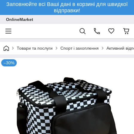
Заповнюйте всі Ваші дані в корзині для швидкої
відправки!
OnlineMarket
Товари та послуги
Спорт і захоплення
Активний відп
–30%