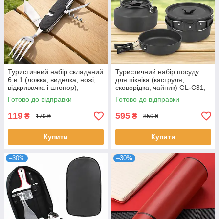
Туристичний набір складаний
Туристичний набір посуду
6 в 1 (ложка, виделка, ножі,
для пікніка (каструля,
відкривачка і штопор),
сковорідка, чайник) GL-C31,
Чорний / Набір туристичний
Чорний / Посуд туристичний
Готово до відправки
Готово до відправки
119
595
₴
₴
170 ₴
850 ₴
Купити
Купити
–30%
–30%