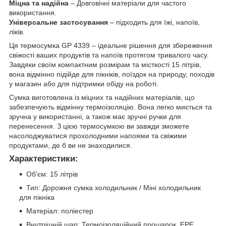
Міцна та надійна
– Довговічні матеріали для частого
використання.
Універсальне застосування
– підходить для їжі, напоїв,
ліків.
Ця термосумка GP 4339 – ідеальне рішення для збереження
свіжості ваших продуктів та напоїв протягом тривалого часу.
Завдяки своїм компактним розмірам та місткості 15 літрів,
вона відмінно підійде для пікніків, поїздок на природу, походів
у магазин або для підтримки обіду на роботі.
Сумка виготовлена із міцних та надійних матеріалів, що
забезпечують відмінну термоізоляцію. Вона легко миється та
зручна у використанні, а також має зручні ручки для
перенесення. З цією термосумкою ви завжди зможете
насолоджуватися прохолодними напоями та свіжими
продуктами, де б ви не знаходилися.
Характеристики:
Об'єм: 15 літрів
Тип: Дорожня сумка холодильник / Міні холодильник
для пікніка
Матеріал: поліестер
Внутрішній шар: Термоізоляційний прошарок, EPE