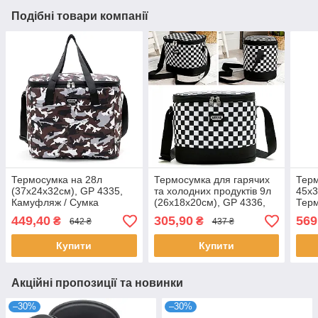
Подібні товари компанії
Термосумка на 28л
Термосумка для гарячих
Терм
(37x24x32см), GP 4335,
та холодних продуктів 9л
45х3
Камуфляж / Сумка
(26х18х20см), GP 4336,
Терм
холодильник / Термосумка
Чорний / Водонепроникна
Рюкз
449,40
305,90
569
₴
₴
642 ₴
437 ₴
для холодних та гарячих
сумка холодильник
Сумк
продуктів
Купити
Купити
Акційні пропозиції та новинки
–30%
–30%