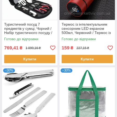
Туристичний посуд 7
Термос із інтелектуальним
предметів у сумці, Чорний /
сенсорним LED екраном
Набір туристичного посуду /
500мл, Червоний / Термос із
Кухонне приладдя для
нержавіючої сталі
Готово до відправки
Готово до відправки
кемпінгу
769,41
159
₴
₴
1 099,16 ₴
227,15 ₴
Купити
Купити
–30%
–30%