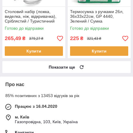
Столовий набір (ложка,
Термосумка з ручками 26л,
виделка, ніж, відкривачка),
36x33x22см, GP 4440,
Сріблястий / Туристичний
Зелений / Сумка
набір столових приборів
холодильник / Сумка термос /
Готово до відправки
Готово до відправки
Термосумка для їжі
265,49
225
₴
₴
379,27 ₴
321,43 ₴
Купити
Купити
Показати ще
Про нас
85% позитивних з 13453 відгуків за рік
Працює з 16.04.2020
м. Київ
Газопровідна, 103, Київ, Україна
Контакти