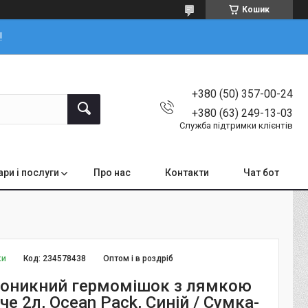
Кошик
!
+380 (50) 357-00-24
+380 (63) 249-13-03
Служба підтримки клієнтів
ари і послуги
Про нас
Контакти
Чат бот
ки
Код:
234578438
Оптом і в роздріб
оникний гермомішок з лямкою
че 2л, Ocean Pack, Синій / Сумка-