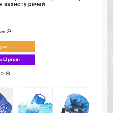
я захисту речей
іни
упити
 з
-24