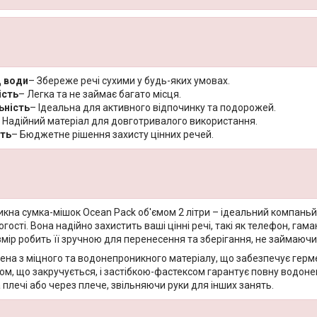
д води
– Збереже речі сухими у будь-яких умовах.
ість
– Легка та не займає багато місця.
ьність
– Ідеальна для активного відпочинку та подорожей.
 Надійний матеріал для довготривалого використання.
сть
– Бюджетне рішення захисту цінних речей.
кна сумка-мішок Ocean Pack об'ємом 2 літри – ідеальний компаньйо
гості. Вона надійно захистить ваші цінні речі, такі як телефон, гаман
ір робить її зручною для перенесення та зберігання, не займаючи 
на ​​з міцного та водонепроникного матеріалу, що забезпечує герме
хом, що закручується, і застібкою-фастексом гарантує повну водон
 плечі або через плече, звільняючи руки для інших занять.