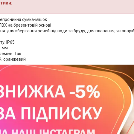
тики:
непроникна сумка-мішок
ПВХ на брезентовій основі
я: для зберігання речей від води та бруду, для плавання, як аварі
ту: IP65
1 мм
емінь: Так
ій, оранжевий