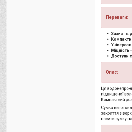
Переваги:
Захист ві
Компактн
Універсал
Міцність
–
Доступні
Опис:
Ця водонепрони
підвищеної воло
Компактний розм
Сумка виготовле
закриття з вер
носити сумку на