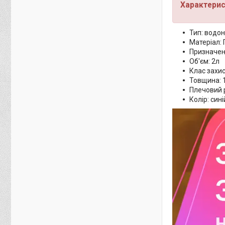
Характерис
Тип: водо
Матеріал: 
Призначенн
Об'єм: 2л
Клас захис
Товщина: 
Плечовий р
Колір: син