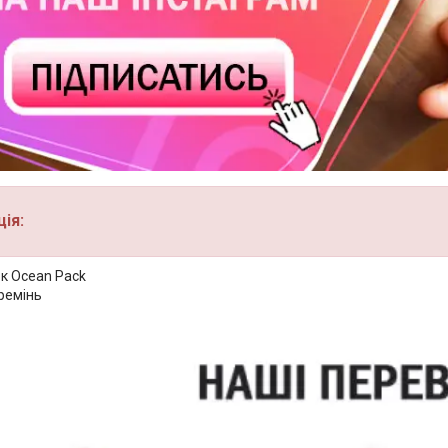
ія:
к Ocean Pack
ремінь