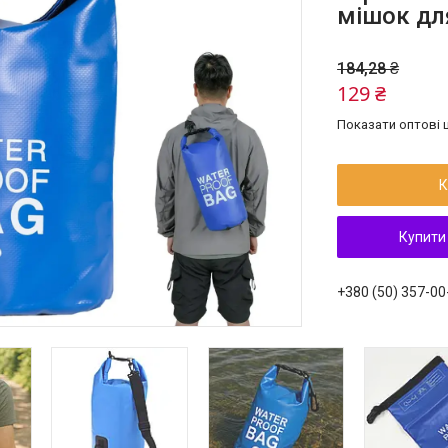
мішок дл
184,28 ₴
129 ₴
Показати оптові ц
К
Купити
+380 (50) 357-00