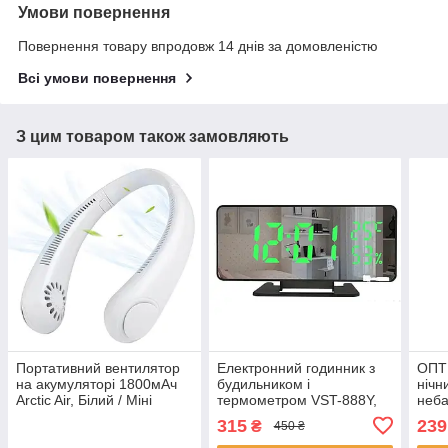
Умови повернення
Повернення товару впродовж 14 днів за домовленістю
Всі умови повернення
З цим товаром також замовляють
Портативний вентилятор
Електронний годинник з
ОПТ 
на акумуляторі 1800мАч
будильником і
нічн
Arctic Air, Білий / Міні
термометром VST-888Y,
неба
вентилятор на шию /
від мережі, Зелений /
пуль
315
239
₴
450 ₴
Акумуляторний
Дзеркальний годинник із
світ
вентилятор
зеленим LED