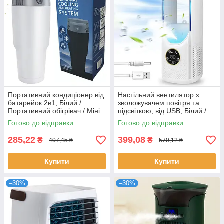
Портативний кондиціонер від
Настільний вентилятор з
батарейок 2в1, Білий /
зволожувачем повітря та
Портативний обігрівач / Міні
підсвіткою, від USB, Білий /
кондиціонер / Міні обігрівач
Портативний кондиціонер /
Готово до відправки
Готово до відправки
Міні вентилятор
285,22
399,08
₴
₴
407,45 ₴
570,12 ₴
Купити
Купити
–30%
–30%