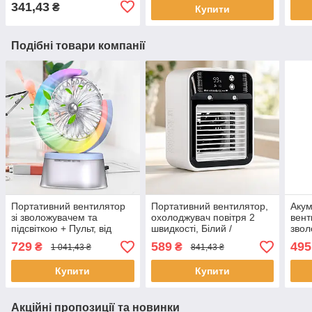
341,43
₴
Купити
Подібні товари компанії
Портативний вентилятор
Портативний вентилятор,
Аку
зі зволожувачем та
охолоджувач повітря 2
вент
підсвіткою + Пульт, від
швидкості, Білий /
звол
USB, Білий / Вентилятор
Настільний вентилятор /
USB,
729
589
495
₴
₴
1 041,43 ₴
841,43 ₴
кондиціонер
Портативний настільний
Вент
кондиціонер
Купити
Купити
Акційні пропозиції та новинки