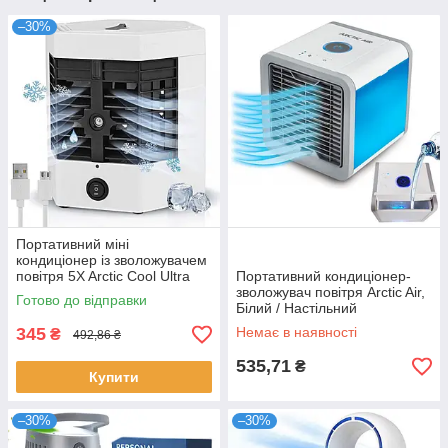
–30%
Портативний міні
кондиціонер із зволожувачем
повітря 5X Arctic Cool Ultra
Портативний кондиціонер-
Pro, Білий / Настільний
зволожувач повітря Arctic Air,
Готово до відправки
кондиціонер
Білий / Настільний
кондиціонер з підсвічуванням
345
Немає в наявності
₴
492,86 ₴
535,71
₴
Купити
–30%
–30%