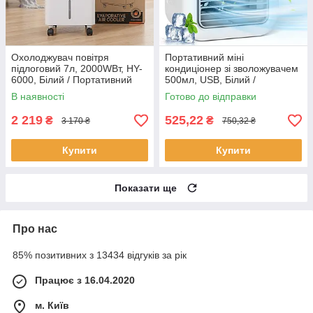
Охолоджувач повітря
Портативний міні
підлоговий 7л, 2000WВт, HY-
кондиціонер зі зволожувачем
6000, Білий / Портативний
500мл, USB, Білий /
кондиціонер на колесах /
Настільний вентилятор /
В наявності
Готово до відправки
Кліматичний комплекс
Охолоджувач повітря
2 219
525,22
₴
₴
3 170 ₴
750,32 ₴
Купити
Купити
Показати ще
Про нас
85% позитивних з 13434 відгуків за рік
Працює з 16.04.2020
м. Київ