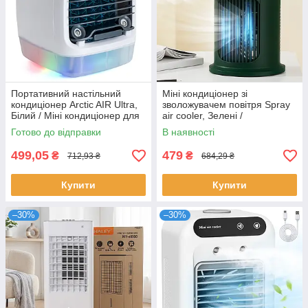
Портативний настільний
Міні кондиціонер зі
кондиціонер Arctic AIR Ultra,
зволожувачем повітря Spray
Білий / Міні кондиціонер для
air cooler, Зелені /
дому
Вентилятор настільний /
Готово до відправки
В наявності
Портативний кондиціонер
499,05
479
₴
₴
712,93 ₴
684,29 ₴
Купити
Купити
–30%
–30%