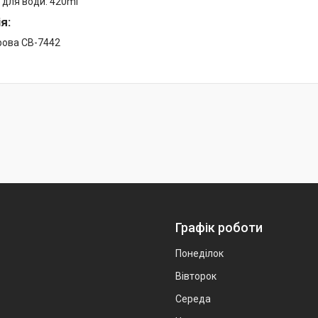
 для води: 420ml
я:
рова СВ-7442
Графік роботи
Понеділок
Вівторок
Середа