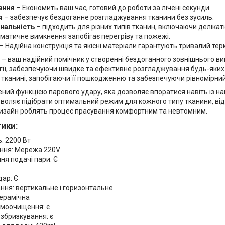
ання
– Економить ваш час, готовий до роботи за лічені секунди.
я
– забезпечує бездоганне розгладжування тканини без зусиль.
нальність
– підходить для різних типів тканин, включаючи делікатн
матичне вимкнення запобігає перегріву та пожежі.
– Надійна конструкція та якісні матеріали гарантують тривалий тер
– ваш надійний помічник у створенні бездоганного зовнішнього виг
огії, забезпечуючи швидке та ефективне розгладжування будь-яких
 тканині, запобігаючи її пошкодженню та забезпечуючи рівномірний
ний функцією парового удару, яка дозволяє впоратися навіть із 
зволяє підібрати оптимальний режим для кожного типу тканини, від
изайн роблять процес прасування комфортним та невтомним.
ики:
: 2200 Вт
ння: Мережа 220V
ня подачі пари: Є
дар: Є
ння: вертикальне і горизонтальне
керамічна
амоочищення: є
збризкування: є