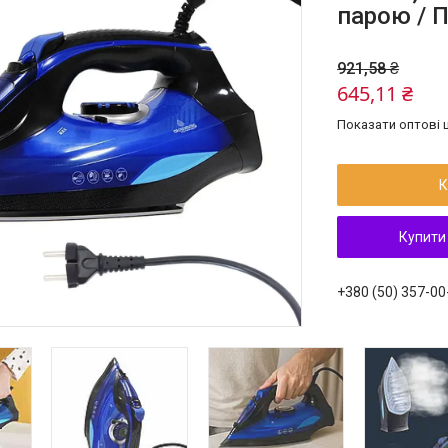
парою / 
921,58 ₴
645,11 ₴
Показати оптові ц
К
Купити
+380 (50) 357-00