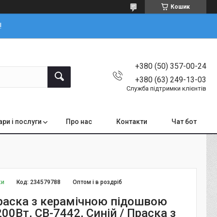
Кошик
!
+380 (50) 357-00-24
+380 (63) 249-13-03
Служба підтримки клієнтів
ари і послуги
Про нас
Контакти
Чат бот
ки
Код:
234579788
Оптом і в роздріб
раска з керамічною підошвою
00Вт, СВ-7442, Синій / Праска з