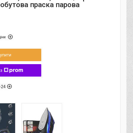
Побутова праска парова
іни
упити
 з
-24