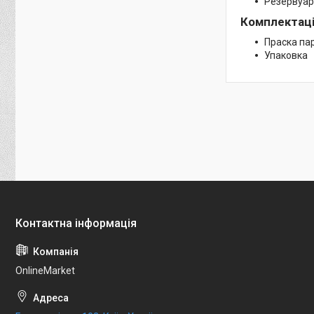
Резервуар
Комплектаці
Праска па
Упаковка
OnlineMarket