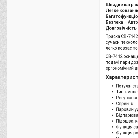
Швидке нагрів
Легке ковзанн
Багатофункціо
Безпека
– Авто
Довговічність
Праска СВ-7442 
сучасні технол
легко ковзає по
СВ-7442 оснаще
подачі пари до
ергономічний д
Характерист
Потужність
Тип живле
Регулюван
Спрей: Є
Паровий у
Відпарюва
Підошва: 
Функція с
Функція ро