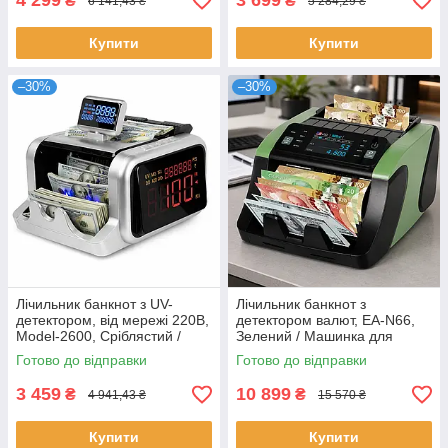
4 299
3 699
₴
₴
6 141,43 ₴
5 284,29 ₴
Купити
Купити
–30%
–30%
Лічильник банкнот з UV-
Лічильник банкнот з
детектором, від мережі 220В,
детектором валют, EA-N66,
Model-2600, Сріблястий /
Зелений / Машинка для
Рахункова машинка /
рахунку грошей / Рахункова
Готово до відправки
Готово до відправки
Машинка для рахунку грошей
машинка для грошей /
Детектор валют
3 459
10 899
₴
₴
4 941,43 ₴
15 570 ₴
Купити
Купити