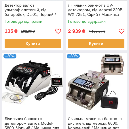
Детектор валют
Лічильник банкнот з UV-
ультрафіолетовий, від
детектором, від мережі 220В,
батарейок, DL 01, Чорний /
WX-7251, Сірий / Машинка
Детектор для перевірки
для рахунку грошей /
Готово до відправки
Готово до відправки
банкнот / Детектор купюр
Рахункова машинка
ручний
135
2 939
₴
₴
192,86 ₴
4 198,57 ₴
Купити
Купити
–30%
–30%
Лічильник банкнот з
Лічильна машинка банкнот +
детектором валют, Model-
дисплей, від мережі, 6600,
5800, Чорний / Машинка для
Коричневий / Машинка для