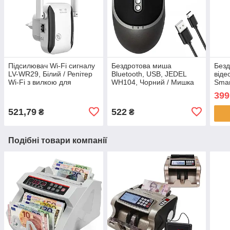
Підсилювач Wi-Fi сигналу
Бездротова миша
Безд
LV-WR29, Білий / Репітер
Bluetooth, USB, JEDEL
віде
Wi-Fi з вилкою для
WH104, Чорний / Мишка
Smar
розетки / Вайфай
акумуляторна /
Біла
399
підсилювач
Комп'ютерна мишка /
кер
Мишка для ПК
521,79
522
₴
₴
Подібні товари компанії