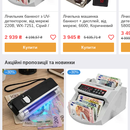
Лічильник банкнот з UV-
Лічильна машинка
Лічи
детектором, від мережі
банкнот + дисплей, від
дете
220В, WX-7251, Сірий /
мережі, 6600, Коричневий
5800
Машинка для рахунку
/ Машинка для рахунку
для 
3 4
грошей / Рахункова
грошей / Лічильник
Лічи
2 939
3 945
₴
₴
4 198,57 ₴
5 635,71 ₴
4 999
машинка
банкнот
гро
Купити
Купити
Акційні пропозиції та новинки
–30%
–30%