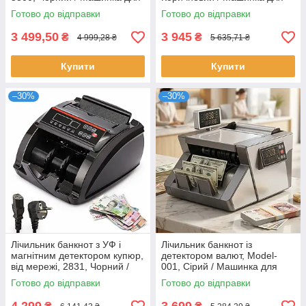
рахунку грошей / Лічильна
рахунку грошей / Лічильник
Готово до відправки
Готово до відправки
машинка для грошей
банкнот
3 499,50
3 945
₴
₴
4 999,28 ₴
5 635,71 ₴
Купити
Купити
–30%
–30%
Лічильник банкнот з УФ і
Лічильник банкнот із
магнітним детектором купюр,
детектором валют, Model-
від мережі, 2831, Чорний /
001, Сірий / Машинка для
Рахункова машинка /
рахунку грошей / Рахункова
Готово до відправки
Готово до відправки
Машинка для рахунку грошей
машинка для грошей