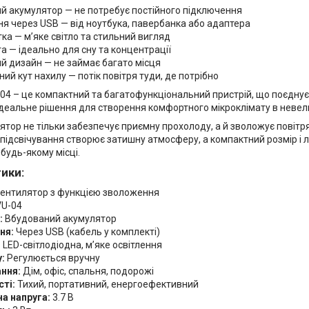
й акумулятор — не потребує постійного підключення
я через USB — від ноутбука, павербанка або адаптера
тка — м’яке світло та стильний вигляд
а — ідеально для сну та концентрації
й дизайн — не займає багато місця
ий кут нахилу — потік повітря туди, де потрібно
04 – це компактний та багатофункціональний пристрій, що поєднує 
 Ідеальне рішення для створення комфортного мікроклімату в невел
ятор не тільки забезпечує приємну прохолоду, а й зволожує повітря
підсвічування створює затишну атмосферу, а компактний розмір і 
будь-якому місці.
ики:
вентилятор з функцією зволоження
U-04
:
Вбудований акумулятор
ня:
Через USB (кабель у комплекті)
:
LED-світлодіодна, м’яке освітлення
:
Регулюється вручну
ння:
Дім, офіс, спальня, подорожі
ті:
Тихий, портативний, енергоефективний
а напруга:
3.7 В