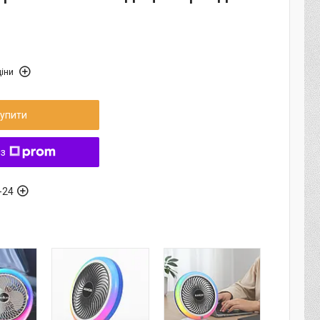
іни
упити
 з
-24