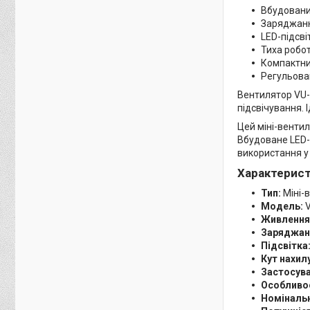
Вбудовани
Заряджанн
LED-підсві
Тиха робот
Компактни
Регульован
Вентилятор VU-
підсвічування.
Цей міні-вентил
Вбудоване LED-
використання у 
Характерист
Тип:
Міні-
Модель:
V
Живлення
Заряджан
Підсвітка
Кут нахилу
Застосува
Особливос
Номінальн