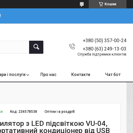
Кошик
!
+380 (50) 357-00-24
+380 (63) 249-13-03
Служба підтримки клієнтів
ари і послуги
Про нас
Контакти
Чат бот
ки
Код:
234578538
Оптом і в роздріб
илятор з LED підсвіткою VU-04,
Портативний кондиціонер від USB