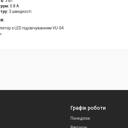
ть:
3 Вт
трум:
0.8 A
тру:
3 швидкості
я:
лятор з LED підсвічуванням VU-04
ь
Графік роботи
Понеділок
Вівторок