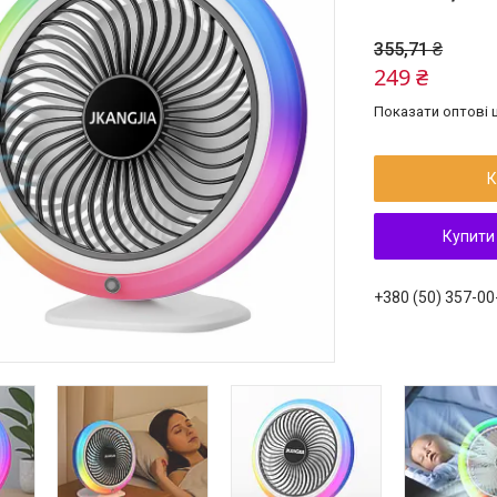
355,71 ₴
249 ₴
Показати оптові ц
К
Купити
+380 (50) 357-00