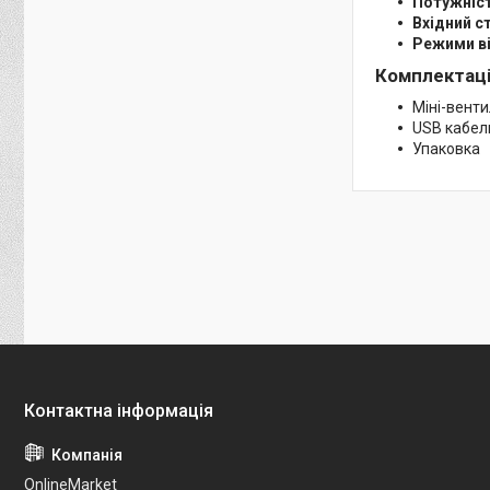
Потужніс
Вхідний с
Режими ві
Комплектаці
Міні-венти
USB кабел
Упаковка
OnlineMarket