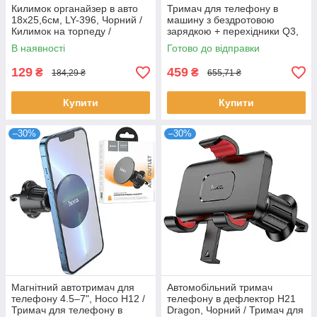
Килимок органайзер в авто
Тримач для телефону в
18х25,6см, LY-396, Чорний /
машину з бездротовою
Килимок на торпеду /
зарядкою + перехідники Q3,
Килимок для телефону в
Чорний / Автотримач
В наявності
Готово до відправки
машину
телефону в авто
129
459
₴
₴
184,29 ₴
655,71 ₴
Купити
Купити
–30%
–30%
Магнітний автотримач для
Автомобільний тримач
телефону 4.5–7", Hoco H12 /
телефону в дефлектор H21
Тримач для телефону в
Dragon, Чорний / Тримач для