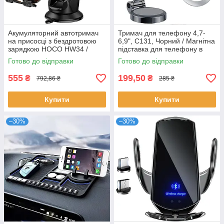
Акумуляторний автотримач
Тримач для телефону 4,7-
на присосці з бездротовою
6,9", C131, Чорний / Магнітна
зарядкою HOCO HW34 /
підставка для телефону в
Тримач MagSafe в авто /
машину / Автотримач для
Готово до відправки
Готово до відправки
Автомобільний тримач
телефону
555
199,50
₴
₴
792,86 ₴
285 ₴
Купити
Купити
–30%
–30%