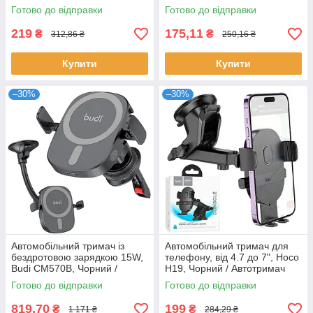
машину / Автомобільний
смартфона / Автотримач
Готово до відправки
Готово до відправки
тримач телефону
219
175,11
₴
₴
312,86 ₴
250,16 ₴
Купити
Купити
–30%
–30%
Автомобільний тримач із
Автомобільний тримач для
бездротовою зарядкою 15W,
телефону, від 4.7 до 7", Hoco
Budi CM570B, Чорний /
H19, Чорний / Автотримач
Тримач для телефону в
для телефону / Тримач
Готово до відправки
Готово до відправки
машину
мобільного для авто
819,70
199
₴
₴
1 171 ₴
284,29 ₴