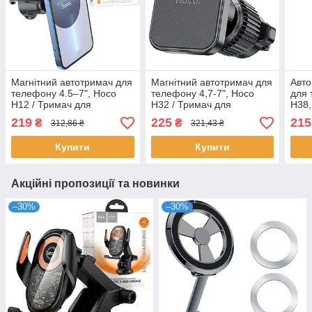
Магнітний автотримач для
Магнітний автотримач для
Авто
телефону 4.5–7", Hoco
телефону 4,7-7", Hoco
для 
H12 / Тримач для
H32 / Тримач для
H38,
телефону в машину /
телефону в машину /
для 
219
225
215
₴
₴
312,86 ₴
321,43 ₴
Автомобільний тримач
Автомобільний тримач
теле
телефону
для телефону
Купити
Купити
Акційні пропозиції та новинки
–30%
–30%