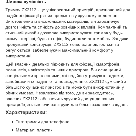
Широка сумісність
Тримач ZX2112 - це універсальний пристрій, призначений для
надійної фіксації різних предметів у зручному положенні.
Виготовлений із високоякісних матеріалів, він забезпечує
довговічність та стійкість до зовнішніх впливів. Компактний та
стильний дизайн дозволяє використовувати тримач у будь-
якому інтер'єрі, будь то офіс, будинок чи автомобіль. Завдяки
продуманій конструкції, ZX2112 легко встановлюється та
регулюється, забезпечуючи максимальний комфорт у
використанні.
Цей власник ідеально підходить для фіксації смартфонів,
планшетів, навігаторів та інших пристроїв. Він оснащений
спеціальними кріпленнями, які надійно утримують гаджети,
запобігаючи їх падінню та пошкодженню. ZX2112 сумісний з
більшістю сучасних пристроїв та може бути використаний у
різних умовах. Незалежно від того, де ви знаходитесь,
власник ZX2112 забезпечить зручний доступ до ваших
пристроїв, звільняючи ваші руки для більш важливих завдань.
Характеристики:
Тип: тримач для телефона
Матеріал: пластик