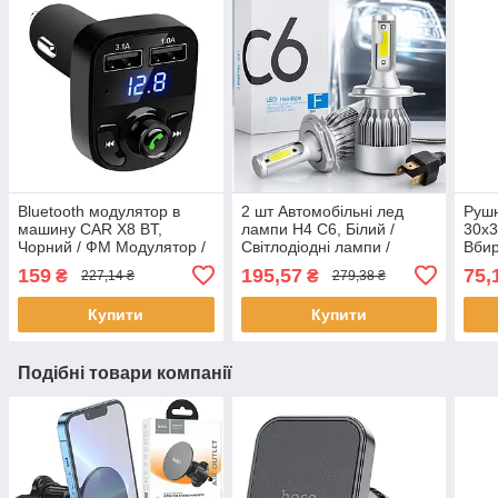
Bluetooth модулятор в
2 шт Автомобільні лед
Рушн
машину CAR X8 BT,
лампи H4 C6, Білий /
30х3
Чорний / ФМ Модулятор /
Світлодіодні лампи /
Вби
ФМ Трансмітер з блютуз /
Автолампи / Лед лампи
авто
159
195,57
75,
₴
₴
227,14 ₴
279,38 ₴
Блютуз модулятор
для авто
полі
Купити
Купити
Подібні товари компанії