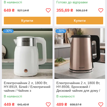
Термос-чайник електричний /
Тремос-чайник із ручкою /
В наявності
Готово до відправки
Електрочайник термос
Термокувшин для чаю
649
355,69
₴
₴
927,14 ₴
508,13 ₴
Купити
Купити
–30%
–30%
Електрочайник 2 л, 1800 Вт,
Електрочайник 2 л, 1800 Вт,
HY-8919, Білий / Електричний
HY-8936, Бронзовий /
чайник / Чайник з
Дисковий чайник для дому /
нержавіючої сталі / Дисковий
Електричний чайник / Чайник
В наявності
В наявності
чайник для дому
з нержавіючої сталі
449
489
₴
₴
641,43 ₴
698,57 ₴