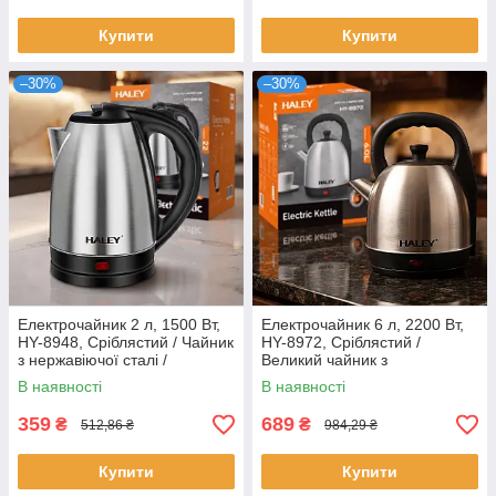
Купити
Купити
–30%
–30%
Електрочайник 2 л, 1500 Вт,
Електрочайник 6 л, 2200 Вт,
HY-8948, Сріблястий / Чайник
HY-8972, Сріблястий /
з нержавіючої сталі /
Великий чайник з
Дисковий чайник для дому /
нержавіючої сталі /
В наявності
В наявності
Електричний чайник
Електричний дисковий
чайник
359
689
₴
₴
512,86 ₴
984,29 ₴
Купити
Купити