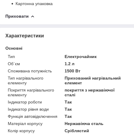
Картонна упаковка
Приховати
Характеристики
Основні
Тип
Електрочайник
Об`єм
1.2 л
Споживана потужність
1500 Вт
Тип нагрівального
Прихований нагрівальний
елементу
елемент
Покриття нагрівального
покриття з нержавіючої
елементу
сталі
Індикатор роботи
Так
Індикатор рівня води
Так
Функція автовідключення
Так
Матеріал корпусу
Нержавіюча сталь
Колір корпусу
Сріблястий