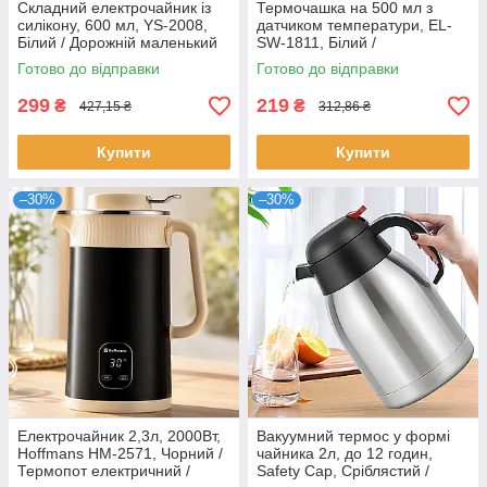
Складний електрочайник із
Термочашка на 500 мл з
силікону, 600 мл, YS-2008,
датчиком температури, EL-
Білий / Дорожній маленький
SW-1811, Білий /
електричний чайник
Термокружка з сенсорним
Готово до відправки
Готово до відправки
дисплеєм / Розумний термос
299
219
₴
₴
427,15 ₴
312,86 ₴
Купити
Купити
–30%
–30%
Електрочайник 2,3л, 2000Вт,
Вакуумний термос у формі
Hoffmans HM-2571, Чорний /
чайника 2л, до 12 годин,
Термопот електричний /
Safety Cap, Сріблястий /