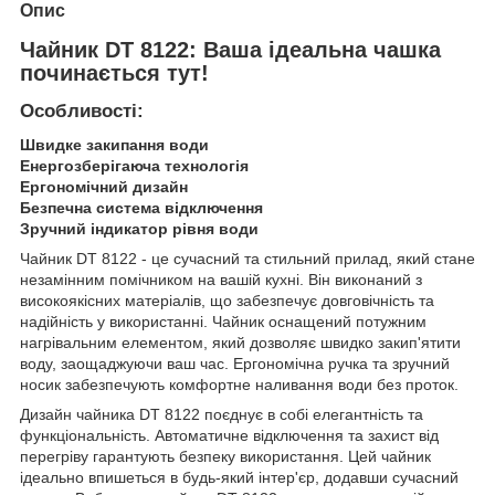
Опис
Чайник DT 8122: Ваша ідеальна чашка
починається тут!
Особливості:
Швидке закипання води
Енергозберігаюча технологія
Ергономічний дизайн
Безпечна система відключення
Зручний індикатор рівня води
Чайник DT 8122 - це сучасний та стильний прилад, який стане
незамінним помічником на вашій кухні. Він виконаний з
високоякісних матеріалів, що забезпечує довговічність та
надійність у використанні. Чайник оснащений потужним
нагрівальним елементом, який дозволяє швидко закип'ятити
воду, заощаджуючи ваш час. Ергономічна ручка та зручний
носик забезпечують комфортне наливання води без проток.
Дизайн чайника DT 8122 поєднує в собі елегантність та
функціональність. Автоматичне відключення та захист від
перегріву гарантують безпеку використання. Цей чайник
ідеально впишеться в будь-який інтер'єр, додавши сучасний