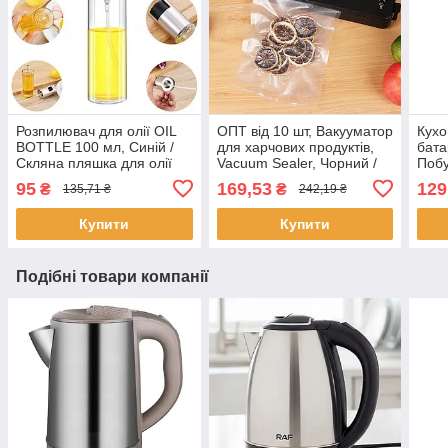
Розпилювач для олії OIL
ОПТ від 10 шт, Вакууматор
Кухо
BOTTLE 100 мл, Синій /
для харчових продуктів,
бата
Скляна пляшка для олії
Vacuum Sealer, Чорний /
Побу
Пакувальник вакуумний
дис
95
169,53
129
₴
₴
135,71 ₴
242,19 ₴
для їжі
Купити
Купити
Подібні товари компанії