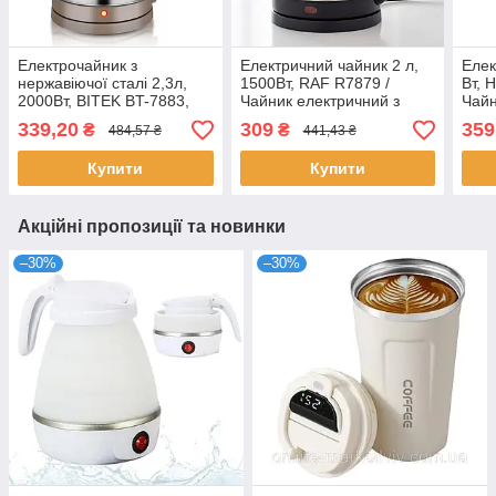
Електрочайник з
Електричний чайник 2 л,
Елек
нержавіючої сталі 2,3л,
1500Вт, RAF R7879 /
Вт, 
2000Вт, BITEK BT-7883,
Чайник електричний з
Чайн
Коричневий / Електричний
автовідключенням /
стал
339,20
309
359
₴
₴
484,57 ₴
441,43 ₴
чайник кухонний
Електрочайник з
для 
нержавіючої сталі
чайн
Купити
Купити
Акційні пропозиції та новинки
–30%
–30%