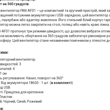
 на 360 градусів
.
ентилятор FAN-AF01 – це компактний та зручний пристрій, який заб
снащений потужним акумулятором і USB-зарядкою, цей вентилятор 
, пауербанк або адаптер живлення. Його стильний білий корпус гар
ятор можна легко закріпити на столі, полиці або навіть краю ліжка.
-AF01 пропонує три режими швидкості, що дозволяє вибрати опти
льна можливість обертання на 360 градусів забезпечує рівномірне
феру. Цей вентилятор стане незамінним помічником у спекотні дні,
ики:
уляторний вентилятор
швидкостей: 3
лопатей: 4
1 см
ь регулювання: Нахил, поворот на 360°
Від акумулятора 18650 - 1 шт. (
в комплекті
)
ід USB
і: Прищіпка для кріплення
 Пластик
ий, Чорний, Синій, Рожевий
я: