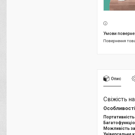
повернення тов
Опис
Свіжість н
Особливості
Портативність 
Багатофункціо
Можливість за
Універсальне к