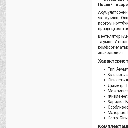
Повний поворот
Акумуляторний в
якому місці. О
портом, ноутбук
прищіпці вентил
Вентилятор FAN
та умов. Уніка
комфортну атмос
знаходилися.
Характерист
Тип: Акум
Кількість 
Кількість 
Діаметр: 1
Можливіст
Живлення: 
Зарядка: В
Особливост
Матеріал:
Колір: Біл
Комплектаці