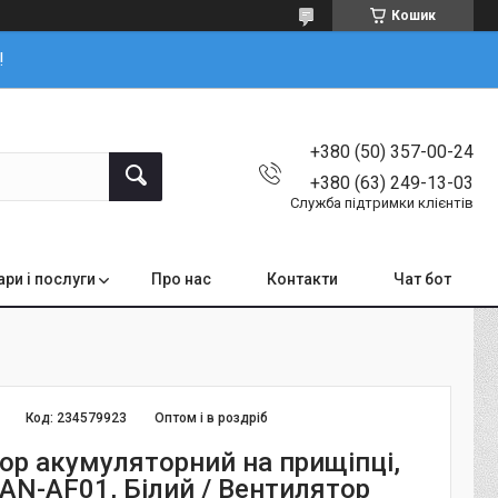
Кошик
!
+380 (50) 357-00-24
+380 (63) 249-13-03
Служба підтримки клієнтів
ари і послуги
Про нас
Контакти
Чат бот
Код:
234579923
Оптом і в роздріб
ор акумуляторний на прищіпці,
FAN-AF01, Білий / Вентилятор