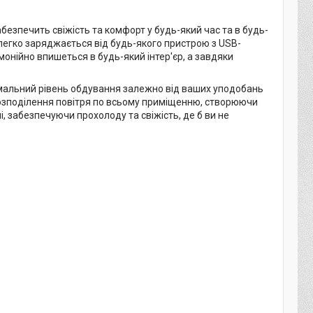
езпечить свіжість та комфорт у будь-який час та в будь-
легко заряджається від будь-якого пристрою з USB-
монійно впишеться в будь-який інтер'єр, а завдяки
мальний рівень обдування залежно від ваших уподобань
 розподілення повітря по всьому приміщенню, створюючи
 забезпечуючи прохолоду та свіжість, де б ви не