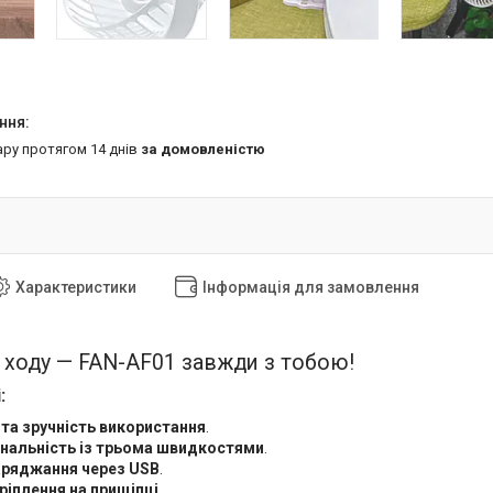
ару протягом 14 днів
за домовленістю
Характеристики
Інформація для замовлення
а ходу — FAN-AF01 завжди з тобою!
:
та зручність використання
.
нальність із трьома швидкостями
.
ряджання через USB
.
ріплення на прищіпці
.