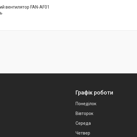
ий вентилятор FAN-AF01
ль
Графік роботи
Понеділок
Вівторок
Середа
Четвер