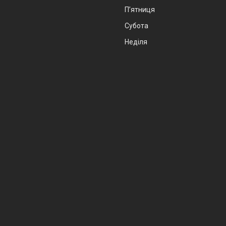
Пʼятниця
Субота
Неділя