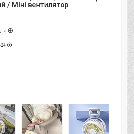
й / Міні вентилятор
іни
-24