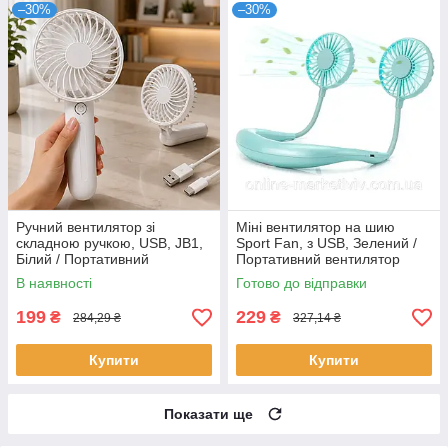
–30%
–30%
Ручний вентилятор зі
Міні вентилятор на шию
складною ручкою, USB, JB1,
Sport Fan, з USB, Зелений /
Білий / Портативний
Портативний вентилятор
вентилятор / Акумуляторний
акумуляторний для спорту
В наявності
Готово до відправки
вентилятор / Міні вентилятор
199
229
₴
₴
284,29 ₴
327,14 ₴
Купити
Купити
Показати ще