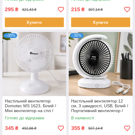
вентилятор для теплиці
вентилятор для дітей
295
215
₴
₴
421,43 ₴
307,14 ₴
Купити
Купити
–30%
–30%
Настільний вентилятор
Настільний вентилятор 12
Domotec MS 1623, Білий /
см, 3 швидкості, USB, Білий /
Міні вентилятор на стіл /
Портативний вентилятор /
Маленький вентилятор
Міні вентилятор /
Готово до відправки
В наявності
настільний
Акумуляторний вентилятор
345
355
₴
₴
492,86 ₴
507,14 ₴