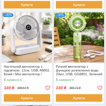
Купити
Купити
–30%
–30%
Настільний вентилятор з
Ручний вентилятор з
підсвіткою, 12см, USB, A8802,
функцією розпилення води,
Білий / Міні вентилятор /
20мл, USB, GG8801, Зелений
Портативний вентилятор /
/ Портативний вентилятор /
В наявності
В наявності
Акумуляторний вентилятор
Міні вентилятор
акумуляторний
349
249
₴
₴
498,57 ₴
355,71 ₴
Купити
Купити