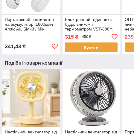
Портативний вентилятор
Електронний годинник з
ОПТ 
на акумуляторі 1800мАч
будильником і
нічн
Arctic Air, Білий / Міні
термометром VST-888Y,
неба
вентилятор на шию /
від мережі, Зелений /
пуль
315
239
₴
450 ₴
Акумуляторний
Дзеркальний годинник із
світ
вентилятор
зеленим LED
341,43
₴
Купити
Подібні товари компанії
Настільний вентилятор від
Настільний вентилятор від
Порт