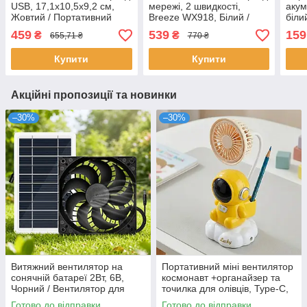
USB, 17,1х10,5х9,2 см,
мережі, 2 швидкості,
акум
Жовтий / Портативний
Breeze WX918, Білий /
біли
вентилятор / Міні
Маленький вентилятор
Міні
459
539
159
₴
₴
655,71 ₴
770 ₴
вентилятор на стіл
для столу
Купити
Купити
Акційні пропозиції та новинки
–30%
–30%
Витяжний вентилятор на
Портативний міні вентилятор
сонячній батареї 2Вт, 6В,
космонавт +органайзер та
Чорний / Вентилятор для
точилка для олівців, Type-C,
курника / Сонячний
Жовтий / Акумуляторний
Готово до відправки
Готово до відправки