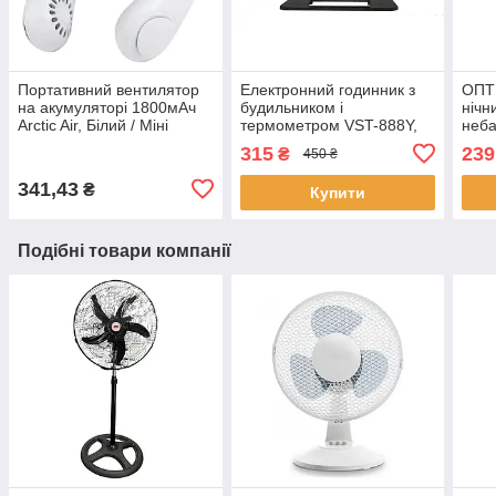
Портативний вентилятор
Електронний годинник з
ОПТ 
на акумуляторі 1800мАч
будильником і
нічн
Arctic Air, Білий / Міні
термометром VST-888Y,
неба
вентилятор на шию /
від мережі, Зелений /
пуль
315
239
₴
450 ₴
Акумуляторний
Дзеркальний годинник із
світ
вентилятор
зеленим LED
341,43
₴
Купити
Подібні товари компанії