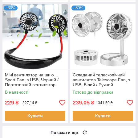
–30%
–30%
Міні вентилятор на шию
Складаний телескопічний
Sport Fan, з USB, Чорний /
вентилятор Telescope Fan, з
Портативний вентилятор
USB, Білий / Ручний
акумуляторний для спорту
настільний міні вентилятор
В наявності
Готово до відправки
229
239,05
₴
₴
327,14 ₴
341,50 ₴
Купити
Купити
Показати ще