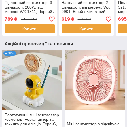
Підлоговий вентилятор, 3
Настільний вентилятор 2
Підл
швидкості, 200W, від
швидкості, від мережі, WX
3в1,
мережі, WX 1811, Чорний /
0901, Білий / Кімнатний
мере
Кімнатний вентилятор
вентилятор / Вентилятор
Кімн
789
619
695
₴
₴
1 127,14 ₴
884,29 ₴
побутовий / Вентилятор
настільний для дому
тран
для дому
Вент
Купити
Купити
Акційні пропозиції та новинки
–30%
Портативний міні вентилятор
космонавт +органайзер та
точилка для олівців, Type-C,
Міні вентилятор з підсвіткою