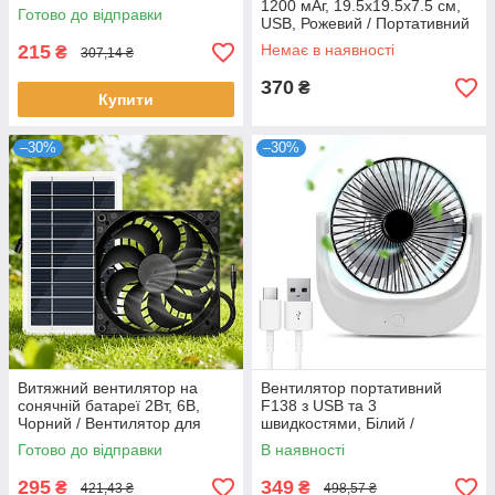
Жовтий / Акумуляторний
1200 мАг, 19.5х19.5х7.5 см,
Готово до відправки
вентилятор для дітей
USB, Рожевий / Портативний
вентилятор / Акумуляторний
215
Немає в наявності
₴
307,14 ₴
вентилятор
370
₴
Купити
–30%
–30%
Витяжний вентилятор на
Вентилятор портативний
сонячній батареї 2Вт, 6В,
F138 з USB та 3
Чорний / Вентилятор для
швидкостями, Білий /
курника / Сонячний
Безшумний побутовий
Готово до відправки
В наявності
вентилятор для теплиці
вентилятор
295
349
₴
₴
421,43 ₴
498,57 ₴