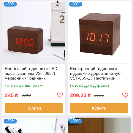
–30%
–30%
Настільний годинник з LED
Електронний годинник з
підсвічуванням VST-863-1,
підсвіткою дерев'яний куб
Червоний / Годинник
VST-869-1 / Настільний
настільний електронний
годинник з підсвіткою
Готово до відправки
Готово до відправки
245
209,30
₴
₴
350 ₴
299 ₴
Купити
Купити
–30%
–30%