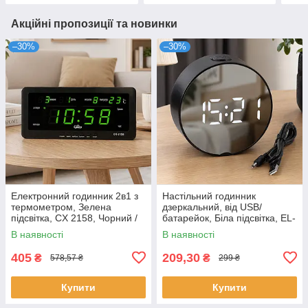
Акційні пропозиції та новинки
–30%
–30%
Електронний годинник 2в1 з
Настільний годинник
термометром, Зелена
дзеркальний, від USB/
підсвітка, CX 2158, Чорний /
батарейок, Біла підсвітка, EL-
Настільний годинник /
DT-6505, Чорний /
В наявності
В наявності
Настінний годинник
Електронний годинник /
Годинник на стіл
405
209,30
₴
₴
578,57 ₴
299 ₴
Купити
Купити