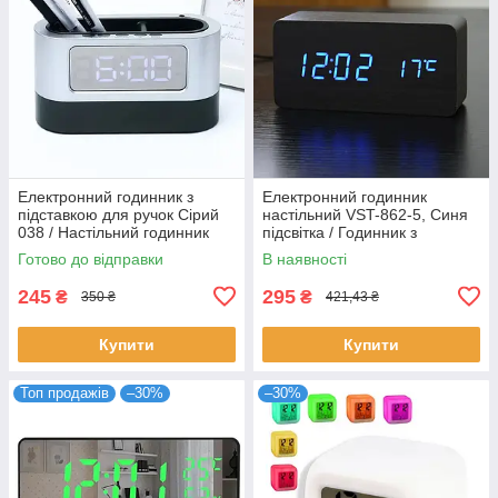
Електронний годинник з
Електронний годинник
підставкою для ручок Сірий
настільний VST-862-5, Синя
038 / Настільний годинник
підсвітка / Годинник з
підставка з USB
датчиком температури /
Готово до відправки
В наявності
Годинник з підсвіткою
245
295
₴
₴
350 ₴
421,43 ₴
Купити
Купити
Топ продажів
–30%
–30%