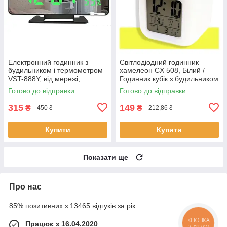
Електронний годинник з
Світлодіодний годинник
будильником і термометром
хамелеон CX 508, Білий /
VST-888Y, від мережі,
Годинник кубік з будильником
Зелений / Дзеркальний
і термометром /
Готово до відправки
Готово до відправки
годинник із зеленим LED
ЕлектроннийLED годинник-
нічник
315
149
₴
₴
450 ₴
212,86 ₴
Купити
Купити
Показати ще
Про нас
85% позитивних з 13465 відгуків за рік
Працює з 16.04.2020
КНОПКА
ЗВ'ЯЗКУ