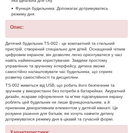
яка ідеальна для сну.
Функція будильника: Допомагає дотримуватись
режиму дня.
Опис:
Дитячий будильник TS-002 - це компактний та стильний
пристрій, створений спеціально для дітей. Оснащений чітким
цифровим екраном, він дозволяє легко орієнтуватися у часі
навіть найменшим користувачам. Завдяки простому
управлінню та зручному інтерфейсу, дитина зможе
самостійно налаштовувати час будильника, що сприяє
розвитку самостійності та дисципліни.
TS-002 живиться від USB, що робить його безпечним та
зручним у використанні без потреби в батарейках. Акуратний
дизайн, яскраве оформлення та м'яке підсвічування екрану
роблять цей будильник не лише функціональним, а й
приємним декоративним елементом у дитячій кімнаті. Це
розумне рішення для батьків, які хочуть навчити дитину
дотримуватися режиму дня в цікавій та сучасній формі.
Характеристики: