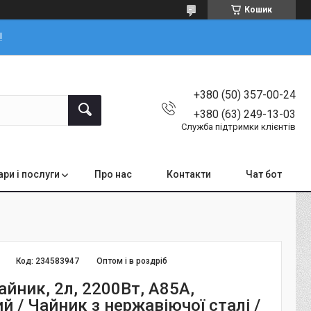
Кошик
!
+380 (50) 357-00-24
+380 (63) 249-13-03
Служба підтримки клієнтів
ари і послуги
Про нас
Контакти
Чат бот
Код:
234583947
Оптом і в роздріб
йник, 2л, 2200Вт, A85A,
й / Чайник з нержавіючої сталі /