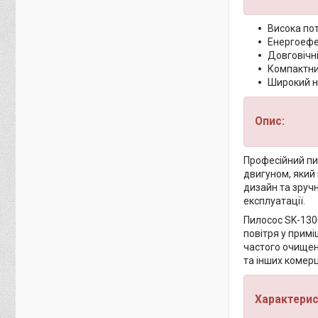
Висока по
Енергоефе
Довговічні
Компактни
Широкий на
Опис:
Професійний пи
двигуном, який
дизайн та зручн
експлуатації.
Пилосос SK-130
повітря у прим
частого очищен
та інших комер
Характерис