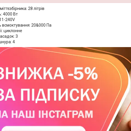
міттєзбірника: 28 літрів
: 4000 Вт
111-240V
ь всмоктування: 20&000 Па
ї: циклонне
насадок: 3
нура: 4