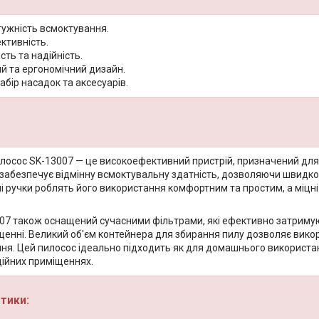
тужність всмоктування.
ктивність.
сть та надійність.
й та ергономічний дизайн.
бір насадок та аксесуарів.
лосос SK-13007 — це високоефективний пристрій, призначений для
 забезпечує відмінну всмоктувальну здатність, дозволяючи швидко 
і ручки роблять його використання комфортним та простим, а міцні 
07 також оснащений сучасними фільтрами, які ефективно затримуют
іщенні. Великий об'єм контейнера для збирання пилу дозволяє вико
ня. Цей пилосос ідеально підходить як для домашнього використанн
ційних приміщеннях.
тики: