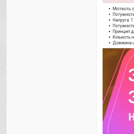
Місткість с
Потужність
Напруга: 
Потужніст
Принцип ді
Кількість 
Довжина ш