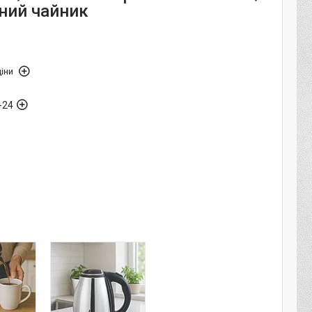
ний чайник
іни
-24