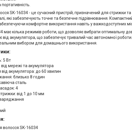
 портативність.
осся SK-16034 - це сучасний пристрій, призначений для стрижки та
алі, які забезпечують точне та безпечне підрівнювання. Компактн
 забезпечуючи комфортне використання навіть у важкодоступних мі
4 має кілька режимів роботи, що дозволяє вибрати оптимальну до
є від акумулятора, що забезпечує тривалий час автономної роботи.
еальним вибором для домашнього використання.
ики:
: 5 Вт
 від мережі та акумулятора
 від акумулятора: до 60 хвилин
жання: близько 8 годин
жавіюча сталь
насадок: 4
трижки: від 1 до 10 мм
 заряджання
ний
я:
я волосся SK-16034