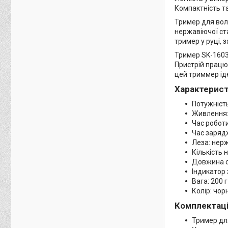
Компактність та
Тример для вол
нержавіючої ст
тример у руці,
Тример SK-1603
Пристрій працю
цей триммер ід
Характерист
Потужність
Живлення:
Час роботи
Час заряд
Леза: нер
Кількість 
Довжина с
Індикатор
Вага: 200 г
Колір: чор
Комплектаці
Тример дл