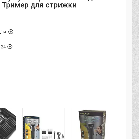
/ Тример для стрижки
іни
-24