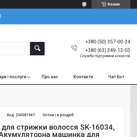
Кошик
!
+380 (50) 357-00-24
+380 (63) 249-13-03
Служба підтримки клієнтів
ари і послуги
Про нас
Контакти
Чат бот
Код:
234581947
Оптом і в роздріб
для стрижки волосся SK-16034,
 Акумуляторна машинка для