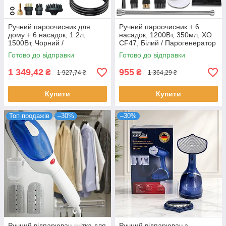
Ручний пароочисник для
Ручний пароочисник + 6
дому + 6 насадок, 1.2л,
насадок, 1200Вт, 350мл, XO
1500Вт, Чорний /
CF47, Білий / Парогенератор
Пароочисник високого тиску /
для прибирання /
Готово до відправки
Готово до відправки
Парогенератор для
Пароочисник для дому
прибирання
1 349,42
955
₴
₴
1 927,74 ₴
1 364,29 ₴
Купити
Купити
Топ продажів
–30%
–30%
Ручний відпарювач-щітка для
Ручний відпарювач з