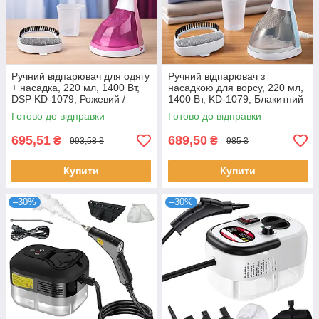
Ручний відпарювач для одягу
Ручний відпарювач з
+ насадка, 220 мл, 1400 Вт,
насадкою для ворсу, 220 мл,
DSP KD-1079, Рожевий /
1400 Вт, KD-1079, Блакитний
Вертикальний відпарювач /
/ Парова праска /
Готово до відправки
Готово до відправки
Парова праска
Вертикальний відпарювач
для одягу
695,51
689,50
₴
₴
993,58 ₴
985 ₴
Купити
Купити
–30%
–30%