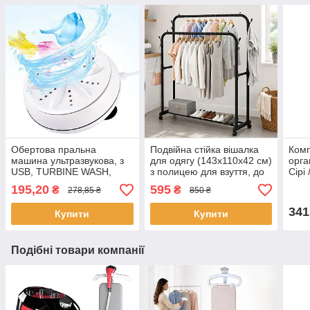
Обертова пральна
Подвійна стійка вішалка
Комп
машина ультразвукова, з
для одягу (143х110х42 см)
орга
USB, TURBINE WASH,
з полицею для взуття, до
Сірі
Біла / Портативна пральна
30 кг, Double floor Hanger,
збер
195,20
595
₴
₴
278,85 ₴
850 ₴
машинка
Чорний / Вішалка
шкар
металева
341
Купити
Купити
Подібні товари компанії