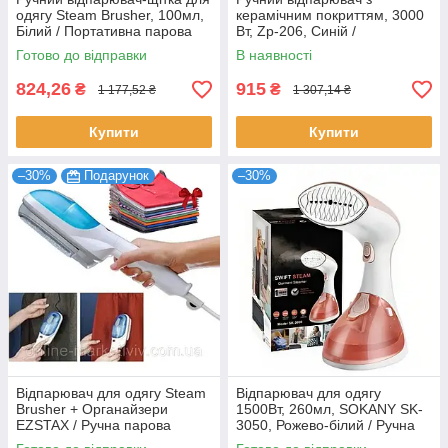
одягу Steam Brusher, 100мл,
керамічним покриттям, 3000
Білий / Портативна парова
Вт, Zp-206, Синій /
праска
Відпарювач для одягу /
Готово до відправки
В наявності
Вертикальний відпарювач
824,26
915
₴
₴
1 177,52 ₴
1 307,14 ₴
Купити
Купити
–30%
Подарунок
–30%
Відпарювач для одягу Steam
Відпарювач для одягу
Brusher + Органайзери
1500Вт, 260мл, SOKANY SK-
EZSTAX / Ручна парова
3050, Рожево-білий / Ручна
праска
вертикальна парова праска