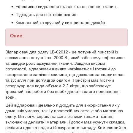
Ефективне видалення складок та освіження тканин.
Підходить для всіх типів тканин.
Компактний та зручний у використанні дизайн.
Опис:
Відпарювач для одягу LB-62012 - це потужний пристрій із
споживаною потужністю 2000 Вт, який забезпечує ефективне
та швидке розгладжування тканин. Завдяки високій
потужності, відпарювач швидко нагрівається і готовий до
використання за лічені хвилини, що дозволяє заощадити час
та зусилля при догляді за одягом. Пристрій має місткий
резервуар для води об'ємом 2.2 літри, що забезпечує
тривалий час роботи без необхідності частого поповнення
води.
Цей відпарювач ідеально підходить для використання як у
домашніх умовах, так і у професійних ательє або магазинах
одягу. Він легко справляється з різними типами тканин,
включаючи делікатні матеріали, і допомагає усунути складки,
освіжити одяг та надати їй акуратного вигляду. Компактний та