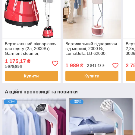
Вертикальний відпарювач
Вертикальний відпарювач
Верт
для одягу (2л, 2000Вт)
від мережі, 2000 Вт,
2,3л
Garment steamer,
LumaBella LB-62030,
3036
Червоний /
Рожевий / Ручна праска /
Паро
1 175,17
₴
Парогенератор / Парова
Вертикальна праска
/ Си
1 989
2 7
₴
2 841,43 ₴
1 678,81 ₴
праска
Купити
Купити
Акційні пропозиції та новинки
–30%
–30%