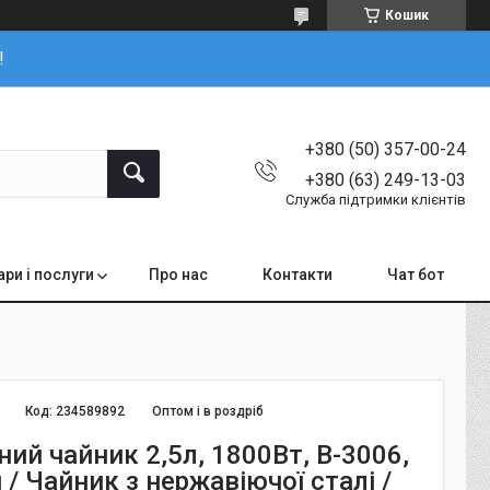
Кошик
!
+380 (50) 357-00-24
+380 (63) 249-13-03
Служба підтримки клієнтів
ари і послуги
Про нас
Контакти
Чат бот
Код:
234589892
Оптом і в роздріб
ий чайник 2,5л, 1800Вт, B-3006,
/ Чайник з нержавіючої сталі /