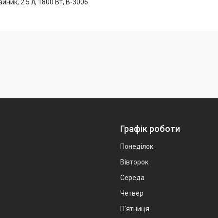
йник, 2.5 л, 1800 Вт, B-3006
Графік роботи
Понеділок
Вівторок
Середа
Четвер
Пʼятниця