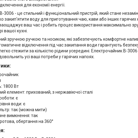
дключення для економії енергії.
-3006 - це стильний і функціональний пристрій, який стане незамінн
о закип'ятити воду для приготування чаю, кави або інших гарячих 
 заощаджує ваш час і робить процес використання максимально зру
рі вашої кухні.
ий зручною ручкою та носиком, які забезпечують комфортне налив
втоматичне відключення під час закипання води гарантують безпек
егко стежити за кількістю рідини усередині. Електрочайник B-3006
довольнить усі ваші потреби у гарячих напоях.
ики:
трочайник
л
: 1800 Вт
ий елемент: прихований, з нержавіючої сталі
роботи: є
рівня води: є
льтр: так (можна мити)
не вимкнення: так
ротова, обертання на 360°
я: