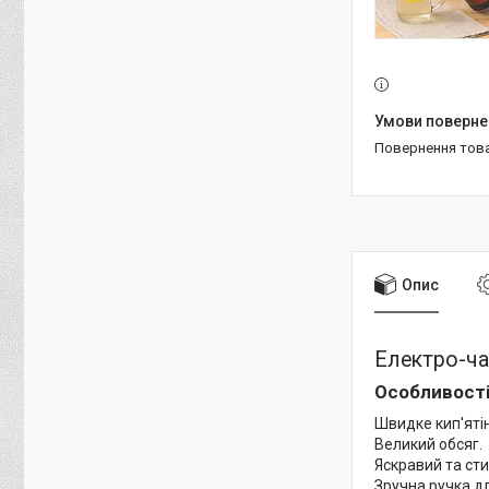
повернення тов
Опис
Електро-чай
Особливості
Швидке кип'яті
Великий обсяг.
Яскравий та ст
Зручна ручка д