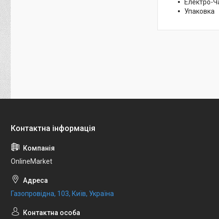
Електро-Ча
Упаковка
OnlineMarket
Газопровідна, 103, Київ, Україна