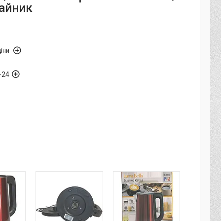
айник
іни
-24