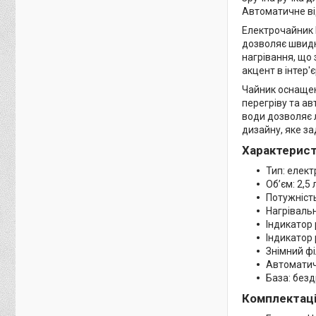
Автоматичне ві
Електрочайник B
дозволяє швидк
нагрівання, що
акцент в інтер'є
Чайник оснащен
перегріву та а
води дозволяє л
дизайну, яке за
Характерист
Тип: елек
Об’єм: 2,5 
Потужність
Нагрівальн
Індикатор 
Індикатор 
Знімний фі
Автоматич
База: безд
Комплектаці