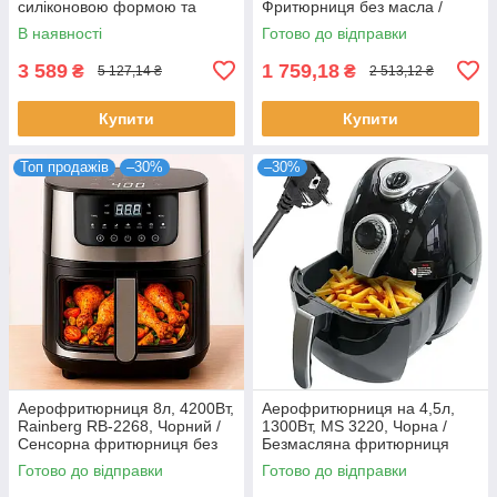
силіконовою формою та
Фритюрниця без масла /
двома тенами, Чорний /
Аерогриль / Мультипіч /
В наявності
Готово до відправки
Аерофритюрниця / Мультипіч
Повітряна фритюрниця
3 589
1 759,18
₴
₴
5 127,14 ₴
2 513,12 ₴
Купити
Купити
Топ продажів
–30%
–30%
Аерофритюрниця 8л, 4200Вт,
Аерофритюрниця на 4,5л,
Rainberg RB-2268, Чорний /
1300Вт, MS 3220, Чорна /
Сенсорна фритюрниця без
Безмасляна фритюрниця
олії / Мультипіч / Аерогриль
для дому / Мультипіч /
Готово до відправки
Готово до відправки
Аерогриль