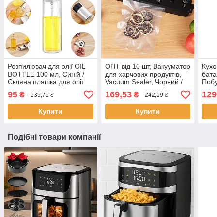
Розпилювач для олії OIL
ОПТ від 10 шт, Вакууматор
Кухо
BOTTLE 100 мл, Синій /
для харчових продуктів,
бата
Скляна пляшка для олії
Vacuum Sealer, Чорний /
Побу
Пакувальник вакуумний
дис
95
169,53
129
₴
₴
135,71 ₴
242,19 ₴
для їжі
Купити
Купити
Подібні товари компанії