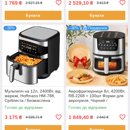
1 769
2 529,10
₴
₴
2 527,15 ₴
3 613 ₴
Купити
Купити
–30%
–30%
Подарунок
Мультипіч на 12л, 2400Вт, від
Аерофритюрниця 8л, 4200Вт,
мережі, Hoffmans HM-788,
RB-2268 + 100шт Форми для
Срібляста / Безмасляна
аерогриля, Чорний /
аерофритюрниця /
Фритюрниця / Мультипіч /
Готово до відправки
Готово до відправки
Аерогриль
Аерогриль
3 175
1 849,40
₴
₴
4 535,71 ₴
2 642 ₴
Купити
Купити