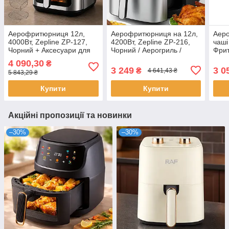
Аерофритюрниця 12л,
Аерофритюрниця на 12л,
Аер
4000Вт, Zepline ZP-127,
4200Вт, Zepline ZP-216,
чаші
Чорний + Аксесуари для
Чорний / Аерогриль /
Фрит
мультипеч, 12 предметів /
Мультипіч / Повітряна
Аеро
4 090,30
₴
Фритюрниця без олії /
фритюрниця без олії
дом
3 249
3 0
₴
4 641,43 ₴
5 843,29 ₴
Мультипіч
Купити
Купити
Акційні пропозиції та новинки
–30%
–30%