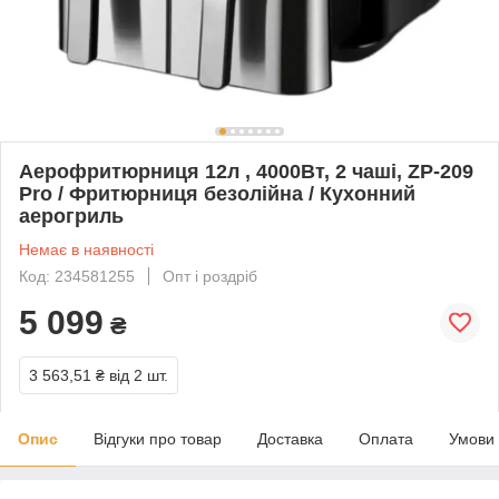
Аерофритюрниця 12л , 4000Вт, 2 чаші, ZP-209
Pro / Фритюрниця безолійна / Кухонний
аерогриль
Немає в наявності
Код: 234581255
Опт і роздріб
5 099
₴
3 563,51 ₴
від 2 шт.
Опис
Відгуки про товар
Доставка
Оплата
Умови