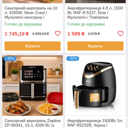
Сенсорний аерогриль на 10
Аерофритюрниця 4.8 л, 1500
л, 4200W, Silver Crest /
Вт, RAF R.5237, Біла /
Мультипіч сенсорна /
Мультипіч / Повітряна
Аерофритюрниця /
фритюрниця / Аерогриль /
Готово до відправки
Готово до відправки
Фритюрниця без олії
Фритюрниця безмасляна
1 745,19
1 589
₴
₴
2 493,13 ₴
2 270 ₴
Купити
Купити
–30%
–30%
Сенсорний аерогриль Zepline
Аерофритюрниця 1500Вт, 5л,
ZP-00341, 13 л, 4200 Вт, із
RAF R5232B, Чорна /