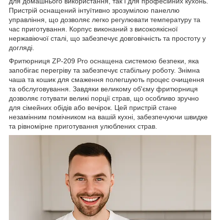
для домашнього використання, так і для професійних кухонь.
Пристрій оснащений інтуїтивно зрозумілою панеллю
управління, що дозволяє легко регулювати температуру та
час приготування. Корпус виконаний з високоякісної
нержавіючої сталі, що забезпечує довговічність та простоту у
догляді.
Фритюрниця ZP-209 Pro оснащена системою безпеки, яка
запобігає перегріву та забезпечує стабільну роботу. Знімна
чаша та кошик для смаження полегшують процес очищення
та обслуговування. Завдяки великому об'єму фритюрниця
дозволяє готувати великі порції страв, що особливо зручно
для сімейних обідів або вечірок. Цей пристрій стане
незамінним помічником на вашій кухні, забезпечуючи швидке
та рівномірне приготування улюблених страв.