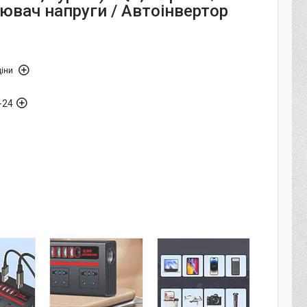
ювач напруги / Автоінвертор
іни
-24