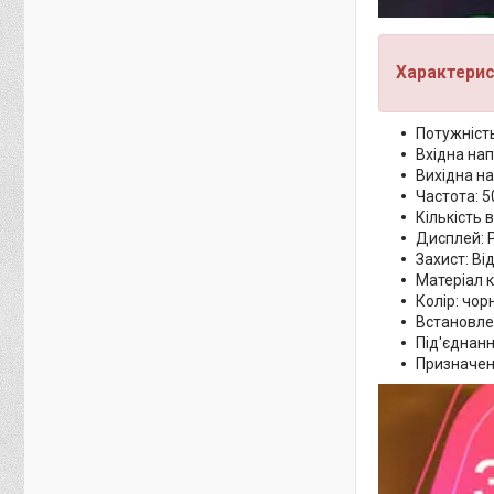
Характерис
Потужність
Вхідна нап
Вихідна на
Частота: 5
Кількість 
Дисплей: 
Захист: Ві
Матеріал 
Колір: чор
Встановле
Під'єднанн
Призначенн