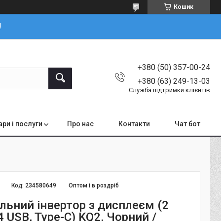
Кошик
!
+380 (50) 357-00-24
+380 (63) 249-13-03
Служба підтримки клієнтів
ари і послуги
Про нас
Контакти
Чат бот
Код:
234580649
Оптом і в роздріб
льний інвертор з дисплеєм (2
4 USB, Type-C) KQ2, Чорний /