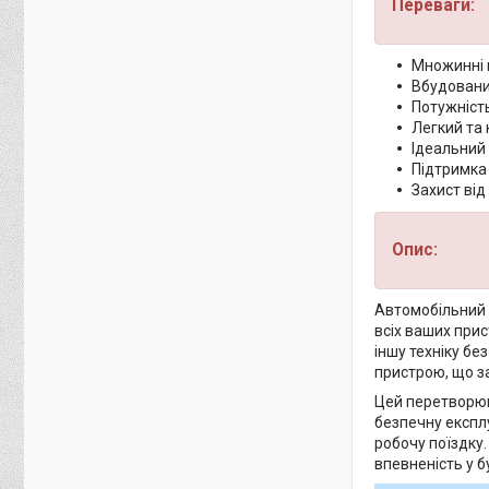
Переваги:
Множинні 
Вбудовани
Потужніст
Легкий та
Ідеальний
Підтримка
Захист від
Опис:
Автомобільний 
всіх ваших при
іншу техніку бе
пристрою, що за
Цей перетворюва
безпечну експл
робочу поїздку
впевненість у бу