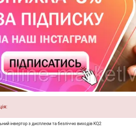
ія:
ьний інвертор з дисплеєм та безліччю виходів KQ2