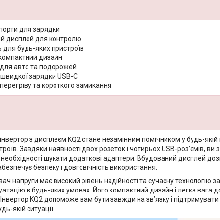
порти для зарядки
й дисплей для контролю
ь для будь-яких пристроїв
 компактний дизайн
 для авто та подорожей
 швидкої зарядки USB-C
 перегріву та короткого замикання
інвертор з дисплеєм KQ2 стане незамінним помічником у будь-якій 
строїв. Завдяки наявності двох розеток і чотирьох USB-роз’ємів, 
з необхідності шукати додаткові адаптери. Вбудований дисплей доз
безпечує безпеку і довговічність використання.
ч напруги має високий рівень надійності та сучасну технологію зах
уатацію в будь-яких умовах. Його компактний дизайн і легка вага 
. Інвертор KQ2 допоможе вам бути завжди на зв’язку і підтримуват
дь-якій ситуації.