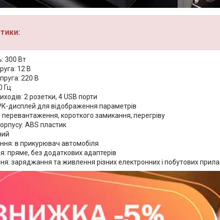
тики:
: 300 Вт
руга: 12 В
пруга: 220 В
0 Гц
виходів: 2 розетки, 4 USB порти
РК-дисплей для відображення параметрів
д перевантаження, короткого замикання, перегріву
корпусу: ABS пластик
ний
ння: в прикурювач автомобіля
я: пряме, без додаткових адаптерів
я: заряджання та живлення різних електронних і побутових прилад