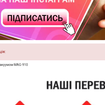
ія:
вакуумом MAG-910