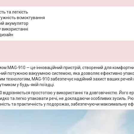
ть та легкість
тужність всмоктування
ий акумулятор
у використанні
дизайн
мом MAG-910 — це інноваційний пристрій, створений для комфортни
ий потужною вакуумною системою, яка дозволяє ефективно упаков
им технологіям, MAG-910 забезпечує надійний захист ваших речей 
тником у будь-якій поїздці.
відрізняється простотою у використанні та довговічністю. Його ер
дко та легко упаковати речі, не докладаючи особливих зусиль. Рю
чність та практичність у подорожах, забезпечуючи максимальну ефе