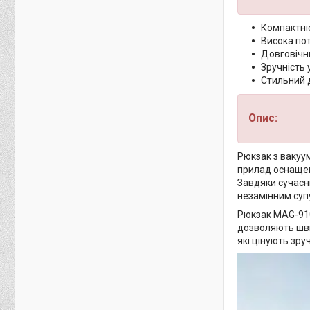
Компактніс
Висока по
Довговічн
Зручність 
Стильний 
Опис:
Рюкзак з вакуу
прилад оснащен
Завдяки сучасн
незамінним супу
Рюкзак MAG-910 
дозволяють шви
які цінують зру