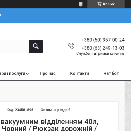
Кошик
!
+380 (50) 357-00-24
+380 (63) 249-13-03
Служба підтримки клієнтів
ари і послуги
Про нас
Контакти
Чат бот
Код:
234581896
Оптом і в роздріб
 вакуумним відділенням 40л,
 Чорний / Рюкзак дорожній /