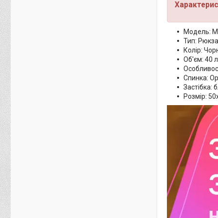
Характерис
Модель: 
Тип: Рюкза
Колір: Чор
Об'єм: 40 л
Особливос
Спинка: О
Застібка: 
Розмір: 50