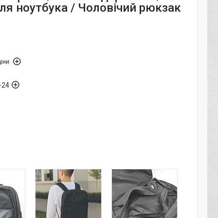
ля ноутбука / Чоловічий рюкзак
іни
-24