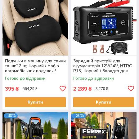
Подушки в машину для спини
Зарядний пристрій для
та шиї 2шт, Чорний / Набір
акумуляторів 12V/24V, HTRC
автомобільних подушок /
P15, Чорний / Зарядка для
Автоподушки
акумулятора авто
Готово до відправки
Готово до відправки
395
2 289
₴
₴
564,29 ₴
3 270 ₴
Купити
Купити
–30%
–30%