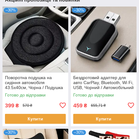
–30%
–30%
Поворотна подушка на
Бездротовий адаптер для
сидіння автомобіля
авто CarPlay, Bluetooth, Wi Fi,
43.5х40см, Чорна / Подушка
USB, Чорний / Автомобільний
в машину на сидіння /
адаптер / Карплей в машину
Готово до відправки
Готово до відправки
Подушка для сидіння в авто
/ Автоадаптер
399
459
₴
₴
570 ₴
655,71 ₴
Купити
Купити
–30%
–30%