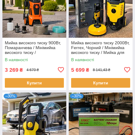
Мийка високого тиску 900Вт,
Мийка високого тиску 2000Вт,
Помаранчева / Мінімийка
Ferrex, Чорний / Мінімийка
високого тиску /
високого тиску / Мийка для
Автомобільна мийка / Мийка
авто
В наявності
В наявності
для авто
3 269
5 699
₴
₴
4 670 ₴
8 141,43 ₴
Купити
Купити
–30%
–30%