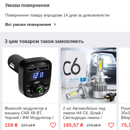
Умови повернення
Повернення товару впродовж 14 днів за домовленістю
Всі умови повернення
З цим товаром також замовляють
Bluetooth модулятор в
2 шт Автомобільні лед
Рушн
машину CAR X8 BT,
лампи H4 C6, Білий /
30х3
Чорний / ФМ Модулятор /
Світлодіодні лампи /
Вби
ФМ Трансмітер з блютуз /
Автолампи / Лед лампи
авто
159
195,57
75,
₴
₴
227,14 ₴
279,38 ₴
Блютуз модулятор
для авто
полі