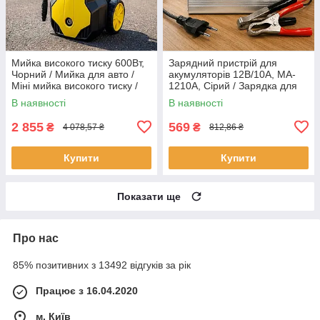
Мийка високого тиску 600Вт,
Зарядний пристрій для
Чорний / Мийка для авто /
акумуляторів 12В/10А, MA-
Міні мийка високого тиску /
1210A, Сірий / Зарядка для
Автомийка високого тиску
акумуляторів / Зарядне для
В наявності
В наявності
акумулятора
2 855
569
₴
₴
4 078,57 ₴
812,86 ₴
Купити
Купити
Показати ще
Про нас
85% позитивних з 13492 відгуків за рік
Працює з 16.04.2020
м. Київ