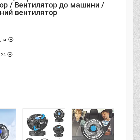
ор / Вентилятор до машини /
ний вентилятор
іни
-24