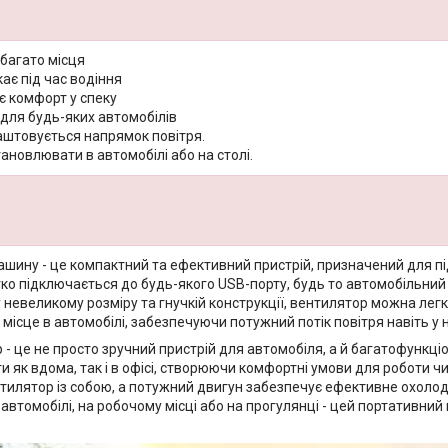
багато місця
кає під час водіння
є комфорт у спеку
для будь-яких автомобілів
аштовується напрямок повітря.
новлювати в автомобілі або на столі.
ашину - це компактний та ефективний пристрій, призначений для п
гко підключається до будь-якого USB-порту, будь то автомобільний
невеликому розміру та гнучкій конструкції, вентилятор можна легк
 місце в автомобілі, забезпечуючи потужний потік повітря навіть у
 - це не просто зручний пристрій для автомобіля, а й багатофункц
 як вдома, так і в офісі, створюючи комфортні умови для роботи ч
тилятор із собою, а потужний двигун забезпечує ефективне охолод
 автомобілі, на робочому місці або на прогулянці - цей портативн