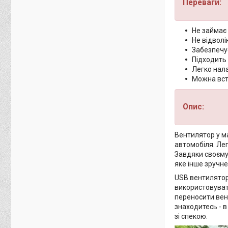
Переваги:
Не займає 
Не відволі
Забезпечу
Підходить 
Легко нал
Можна вста
Опис:
Вентилятор у м
автомобіля. Ле
Завдяки своєму 
яке інше зручне
USB вентилятор
використовувати
переносити вен
знаходитесь - в
зі спекою.