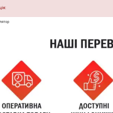
ія:
лятор