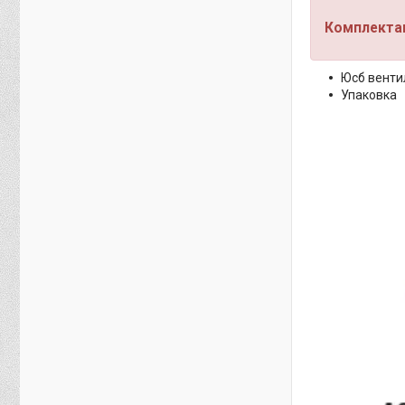
Комплектац
Юсб венти
Упаковка