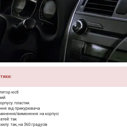
тики:
илятор юсб
ний
орпусу: пластик
ння: від прикурювача
імкнення/вимкнення: на корпусі
атей: так
хилу: так, на 360 градусів