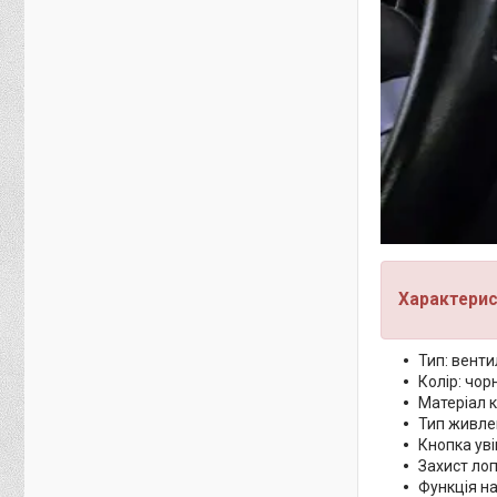
Характерис
Тип: вент
Колір: чор
Матеріал к
Тип живле
Кнопка ув
Захист лоп
Функція на