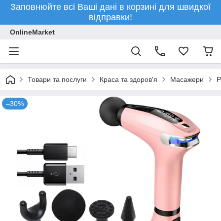
Заповнюйте всі Ваші дані в корзині для швидкої
відправки!
OnlineMarket
Товари та послуги
Краса та здоров'я
Масажери
Р
–30%