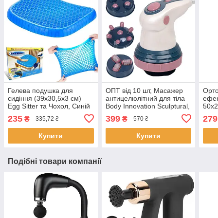
Гелева подушка для
ОПТ від 10 шт, Масажер
Орто
сидіння (39х30,5х3 см)
антицелюлітний для тіла
ефек
Egg Sitter та Чохол, Синій
Body Innovation Sculptural,
50x2
/ Ортопедична подушка
Білий / Ручний
Memo
235
399
279
₴
₴
335,72 ₴
570 ₴
для хребта
інфрачервоний
Поду
вібромасажер для тіла
сну
Купити
Купити
(77)
Подібні товари компанії