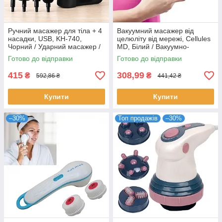
Ручний масажер для тіла + 4
Вакуумний масажер від
насадки, USB, KH-740,
целюліту від мережі, Cellules
Чорний / Ударний масажер /
MD, Білий / Вакуумно-
Портативний масажер /
роликовий прилад
Готово до відправки
Готово до відправки
Вібромасажер для м'язів
415
308,99
₴
₴
592,86 ₴
441,42 ₴
Купити
Купити
–30%
Топ продажів
–30%