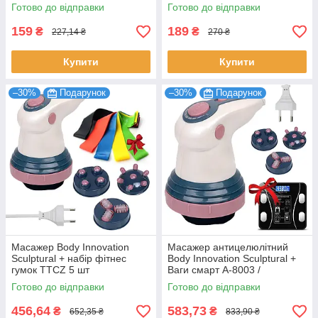
масажер з 3 насадками
насадками
Готово до відправки
Готово до відправки
159
189
₴
₴
227,14 ₴
270 ₴
Купити
Купити
–30%
Подарунок
–30%
Подарунок
Масажер Body Innovation
Масажер антицелюлітний
Sculptural + набір фітнес
Body Innovation Sculptural +
гумок TTCZ 5 шт
Ваги смарт A-8003 /
Вібромасажер для тіла
Готово до відправки
Готово до відправки
456,64
583,73
₴
₴
652,35 ₴
833,90 ₴