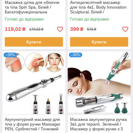
Масажна щітка для обличчя
Антицелюлітний масажер
та тіла Spin Spa, Білий /
для тіла 4в1, Body Innovation
Багатофункціональна
Sculptural, Білий /
масажна щітка для тіла
Електричний ручний
Готово до відправки
Готово до відправки
вібромасажер
119,02
399
₴
₴
170,03 ₴
570 ₴
Купити
Купити
–30%
–30%
Акупунктурний масажер для
Масажна акупунктурна ручка
тіла у формі ручки Massager
3в1 для терапії, Зелений /
PEN, Сріблястий / Точковий
Масажер у формі ручки з 3