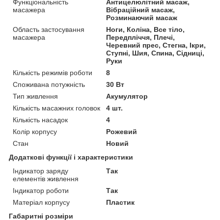
Функціональність
Антицелюлітний масаж,
масажера
Вібраційний масаж,
Розминаючий масаж
Область застосування
Ноги, Коліна, Все тіло,
масажера
Передпліччя, Плечі,
Черевний прес, Стегна, Ікри,
Ступні, Шия, Спина, Сідниці,
Руки
Кількість режимів роботи
8
Споживана потужність
30 Вт
Тип живлення
Акумулятор
Кількість масажних головок
4 шт.
Кількість насадок
4
Колір корпусу
Рожевий
Стан
Новий
Додаткові функції і характеристики
Індикатор заряду
Так
елементів живлення
Індикатор роботи
Так
Матеріал корпусу
Пластик
Габаритні розміри