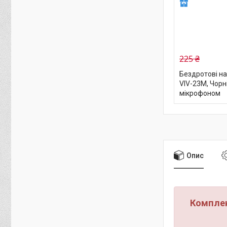
225 ₴
Бездротові н
VIV-23M, Чорн
мікрофоном
Опис
Комплек