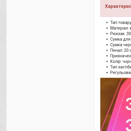
Характерис
Тип товару
Матеріал:
Рюкзак: 3
Сумка для 
Сумка чере
Пенал: 20 
Призначен
Колір: чор
Тип застіб
Регульован