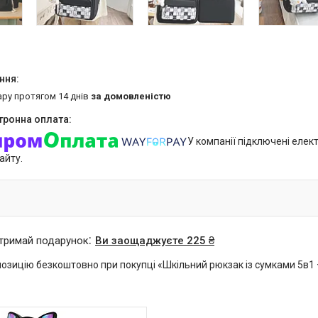
ару протягом 14 днів
за домовленістю
У компанії підключені елек
айту.
отримай подарунок
Ви заощаджуєте 225 ₴
озицію безкоштовно при покупці «Шкільний рюкзак із сумками 5в1 