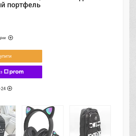
ий портфель
іни
упити
 з
-24