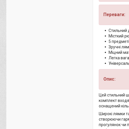
Переваги:
Стильний 
Місткий р
5 предмет
Зручні ля
Міцний ма
Легка ваг
Універсал
Опис:
Цей стильний шк
комплект входят
оснащений кіль
Широкі лямки та
створюючи гарм
прогулянок чи п