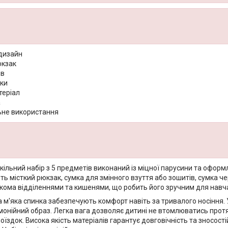
дизайн
юкзак
ів
мки
теріал
а
ьне використання
ільний набір з 5 предметів виконаний із міцної парусини та оформл
ь місткий рюкзак, сумка для змінного взуття або зошитів, сумка че
кома відділеннями та кишенями, що робить його зручним для навч
 м'яка спинка забезпечують комфорт навіть за тривалого носіння. 
онійний образ. Легка вага дозволяє дитині не втомлюватись протяг
оїздок. Висока якість матеріалів гарантує довговічність та зносост