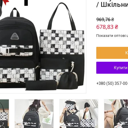
/ Шкільн
969,76 ₴
678,83 ₴
Показати оптові ц
К
Купити
+380 (50) 357-00