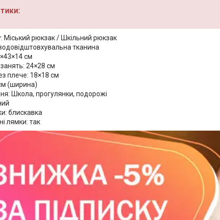
тики:
: Міський рюкзак / Шкільний рюкзак
 водовідштовхувальна тканина
0×43×14 см
занять: 24×28 см
з плече: 18×18 см
см (ширина)
ня: Школа, прогулянки, подорожі
ний
ки: блискавка
і лямки: так