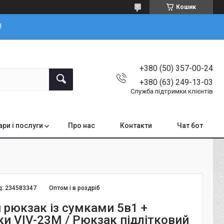
Кошик
!
+380 (50) 357-00-24
+380 (63) 249-13-03
Служба підтримки клієнтів
ари і послуги
Про нас
Контакти
Чат бот
д:
234583347
Оптом і в роздріб
 рюкзак із сумками 5в1 +
и VIV-23M / Рюкзак підлітковий