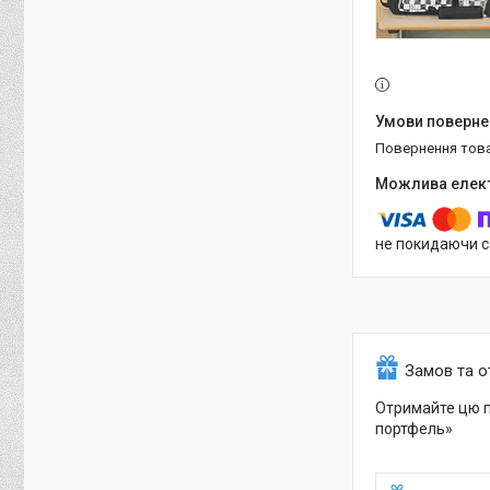
повернення тов
не покидаючи с
Замов та 
Отримайте цю п
портфель»