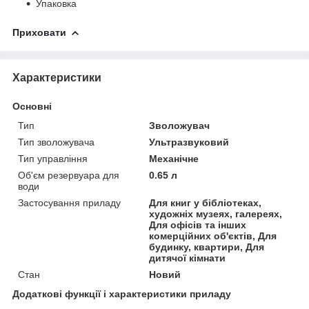
Упаковка
Приховати
Характеристики
Основні
Тип
Зволожувач
Тип зволожувача
Ультразвуковий
Тип управління
Механічне
Об'єм резервуара для
0.65 л
води
Застосування приладу
Для книг у бібліотеках,
художніх музеях, галереях,
Для офісів та інших
комерційних об'єктів, Для
будинку, квартири, Для
дитячої кімнати
Стан
Новий
Додаткові функції і характеристики приладу