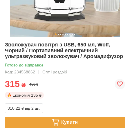
Зволожувач повітря з USB, 650 мл, Wolf,
Чорний / Портативний електричний
ультразвуковий зволожувач / Аромадифузор
Готово до відправки
Код: 234568862
Опт і роздріб
315
₴
450 ₴
Економія
135 ₴
310,22 ₴
від 2 шт.
Купити