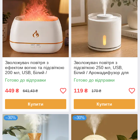
Зволожувач повітря з
Зволожувач повітря з
ефектом вогню та підсвіткою
підсвіткою 250 мл, USB,
200 мл, USB, Білий /
Білий / Аромадифузор для
Аромадифузор для дому /
дому / Нічник-зволожувач
Готово до відправки
Готово до відправки
Нічник-зволожувач
449
119
₴
₴
641,43 ₴
170 ₴
Купити
Купити
–30%
–30%