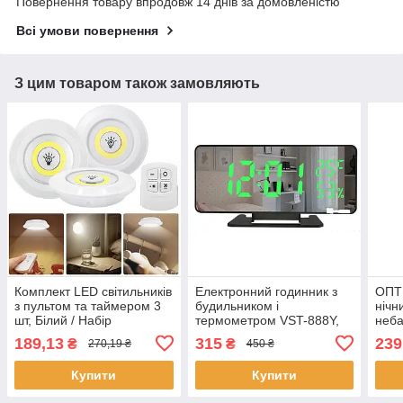
Повернення товару впродовж 14 днів за домовленістю
Всі умови повернення
З цим товаром також замовляють
Комплект LED світильників
Електронний годинник з
ОПТ 
з пультом та таймером 3
будильником і
нічн
шт, Білий / Набір
термометром VST-888Y,
неба
сенсорних нічників /
від мережі, Зелений /
пуль
189,13
315
239
₴
₴
270,19 ₴
450 ₴
Бездротові лед лампи
Дзеркальний годинник із
світ
зеленим LED
Купити
Купити