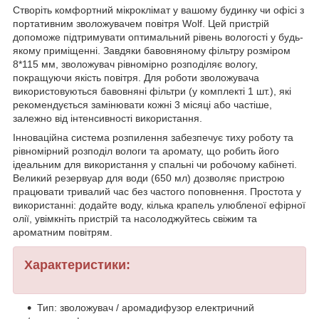
Створіть комфортний мікроклімат у вашому будинку чи офісі з
портативним зволожувачем повітря Wolf. Цей пристрій
допоможе підтримувати оптимальний рівень вологості у будь-
якому приміщенні. Завдяки бавовняному фільтру розміром
8*115 мм, зволожувач рівномірно розподіляє вологу,
покращуючи якість повітря. Для роботи зволожувача
використовуються бавовняні фільтри (у комплекті 1 шт.), які
рекомендується замінювати кожні 3 місяці або частіше,
залежно від інтенсивності використання.
Інноваційна система розпилення забезпечує тиху роботу та
рівномірний розподіл вологи та аромату, що робить його
ідеальним для використання у спальні чи робочому кабінеті.
Великий резервуар для води (650 мл) дозволяє пристрою
працювати тривалий час без частого поповнення. Простота у
використанні: додайте воду, кілька крапель улюбленої ефірної
олії, увімкніть пристрій та насолоджуйтесь свіжим та
ароматним повітрям.
Характеристики:
Тип: зволожувач / аромадифузор електричний