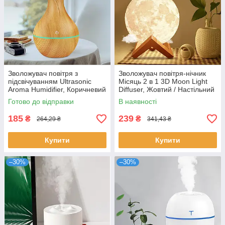
Зволожувач повітря з
Зволожувач повітря-нічник
підсвічуванням Ultrasonic
Місяць 2 в 1 3D Moon Light
Aroma Humidifier, Коричневий
Diffuser, Жовтий / Настільний
/ Безшумний
світильник з зволожувачем
Готово до відправки
В наявності
аромадиффузор
185
239
₴
₴
264,29 ₴
341,43 ₴
Купити
Купити
–30%
–30%