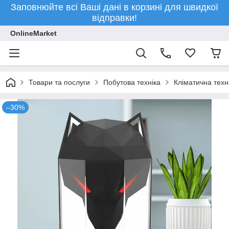
Заповнюйте всі Ваші дані в корзині для швидкої
відправки!
OnlineMarket
Товари та послуги
Побутова техніка
Кліматична техн
–30%