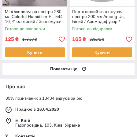
Міні зволожувач повітря 280
Портативний зволожувач
мл Colorful Humidifier EL-544-
повітря 200 мл Among Us,
10, Фіолетовий / Зволожувач-
Білий / Аромадифузор /
очисник повітря
Настільний зволожувач
Готово до відправки
Готово до відправки
повітря
125
165
₴
₴
178,57 ₴
235,71 ₴
Купити
Купити
Показати ще
Про нас
85% позитивних з 13434 відгуків за рік
Працює з 16.04.2020
м. Київ
Газопровідна, 103, Київ, Україна
Контакти