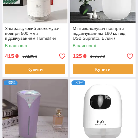
Ультразвуковий зволожувач
Міні зволожувач повітря з
повітря 500 мл з
підсвічуванням 180 мл від
підсвічуванням Humidifier
USB Supretto, Білий /
H2O / Безшумний
Безшумний аромадіфузор
В наявності
В наявності
аромадиффузор
415
125
₴
₴
592,86 ₴
178,57 ₴
Купити
Купити
–30%
–30%