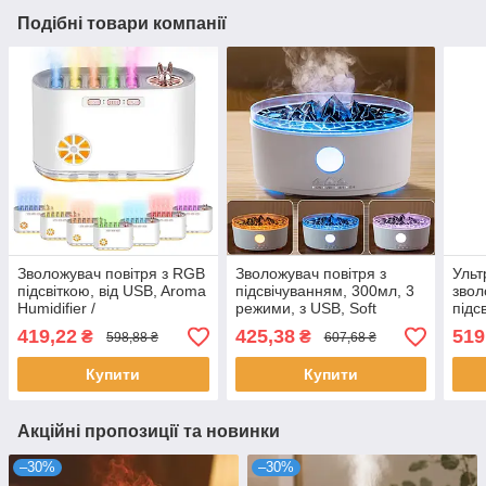
Подібні товари компанії
Зволожувач повітря з RGB
Зволожувач повітря з
Ульт
підсвіткою, від USB, Aroma
підсвічуванням, 300мл, 3
звол
Humidifier /
режими, з USB, Soft
підс
Ультразвуковий
Ambient Lighting, Білий /
USB,
419,22
425,38
519
₴
₴
598,88 ₴
607,68 ₴
аромадифузор для дому
Ультразвуковий
нічн
аромадифузор
Купити
Купити
Акційні пропозиції та новинки
–30%
–30%