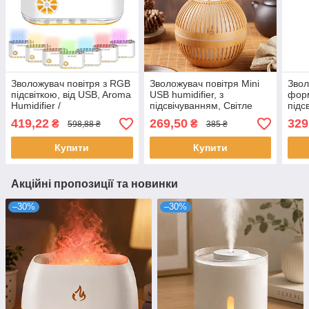
Зволожувач повітря з RGB
Зволожувач повітря Mini
Звол
підсвіткою, від USB, Aroma
USB humidifier, з
форм
Humidifier /
підсвічуванням, Світле
підс
Ультразвуковий
дерево / Міні
Нічн
419,22
269,50
329
₴
₴
598,88 ₴
385 ₴
аромадифузор для дому
аромадифузор для дому /
функ
Зволожувач-нічник
Аро
Купити
Купити
Акційні пропозиції та новинки
–30%
–30%