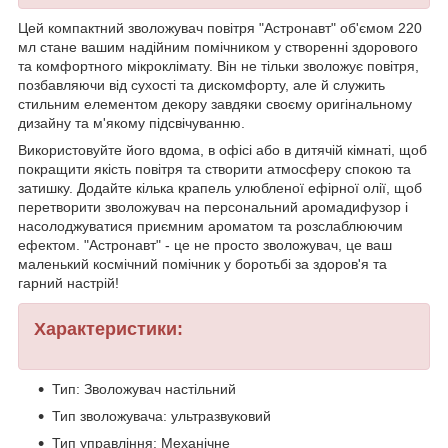
Цей компактний зволожувач повітря "Астронавт" об'ємом 220
мл стане вашим надійним помічником у створенні здорового
та комфортного мікроклімату. Він не тільки зволожує повітря,
позбавляючи від сухості та дискомфорту, але й служить
стильним елементом декору завдяки своєму оригінальному
дизайну та м'якому підсвічуванню.
Використовуйте його вдома, в офісі або в дитячій кімнаті, щоб
покращити якість повітря та створити атмосферу спокою та
затишку. Додайте кілька крапель улюбленої ефірної олії, щоб
перетворити зволожувач на персональний аромадифузор і
насолоджуватися приємним ароматом та розслаблюючим
ефектом. "Астронавт" - це не просто зволожувач, це ваш
маленький космічний помічник у боротьбі за здоров'я та
гарний настрій!
Характеристики:
Тип: Зволожувач настільний
Тип зволожувача: ультразвуковий
Тип управління: Механічне