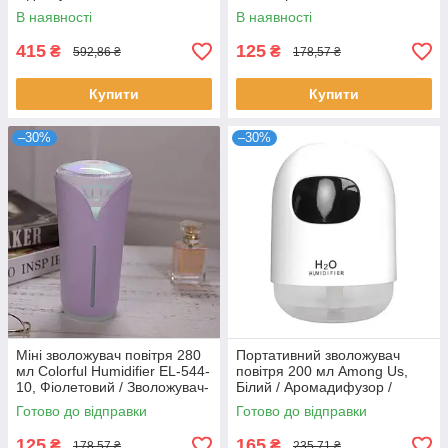
H2O / Безшумний
Безшумний аромадіфузор
В наявності
В наявності
аромадиффузор
415
125
₴
₴
592,86 ₴
178,57 ₴
Купити
Купити
–30%
–30%
Міні зволожувач повітря 280
Портативний зволожувач
мл Colorful Humidifier EL-544-
повітря 200 мл Among Us,
10, Фіолетовий / Зволожувач-
Білий / Аромадифузор /
очисник повітря
Настільний зволожувач
Готово до відправки
Готово до відправки
повітря
125
165
₴
₴
178,57 ₴
235,71 ₴