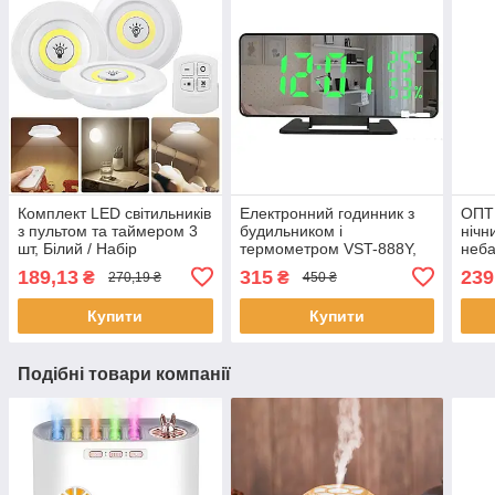
Комплект LED світильників
Електронний годинник з
ОПТ 
з пультом та таймером 3
будильником і
нічн
шт, Білий / Набір
термометром VST-888Y,
неба
сенсорних нічників /
від мережі, Зелений /
пуль
189,13
315
239
₴
₴
270,19 ₴
450 ₴
Бездротові лед лампи
Дзеркальний годинник із
світ
зеленим LED
Купити
Купити
Подібні товари компанії