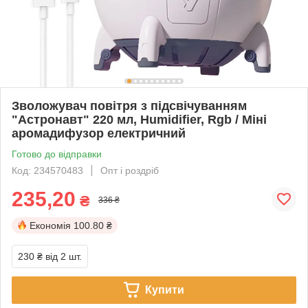
Зволожувач повітря з підсвічуванням
"Астронавт" 220 мл, Humidifier, Rgb / Міні
аромадифузор електричний
Готово до відправки
Код: 234570483
Опт і роздріб
235,20
₴
336 ₴
Економія
100.80 ₴
230 ₴
від 2 шт.
Купити