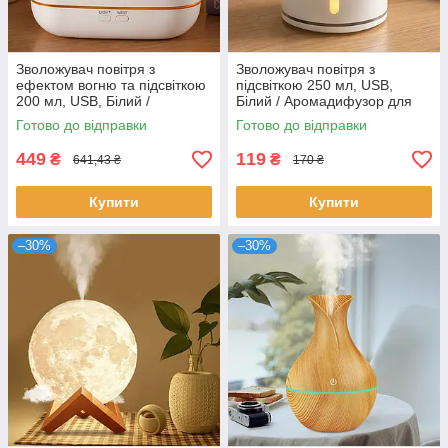
Зволожувач повітря з
Зволожувач повітря з
ефектом вогню та підсвіткою
підсвіткою 250 мл, USB,
200 мл, USB, Білий /
Білий / Аромадифузор для
Аромадифузор для дому /
дому / Нічник-зволожувач
Готово до відправки
Готово до відправки
Нічник-зволожувач
449
119
₴
₴
641,43 ₴
170 ₴
Купити
Купити
–30%
–30%