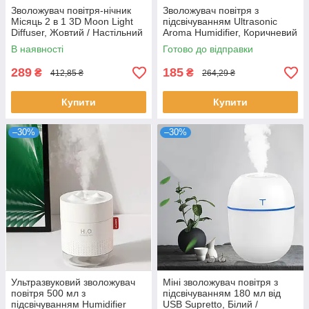
Зволожувач повітря-нічник
Зволожувач повітря з
Місяць 2 в 1 3D Moon Light
підсвічуванням Ultrasonic
Diffuser, Жовтий / Настільний
Aroma Humidifier, Коричневий
світильник з зволожувачем
/ Безшумний
В наявності
Готово до відправки
аромадиффузор
289
185
₴
₴
412,85 ₴
264,29 ₴
Купити
Купити
–30%
–30%
Ультразвуковий зволожувач
Міні зволожувач повітря з
повітря 500 мл з
підсвічуванням 180 мл від
підсвічуванням Humidifier
USB Supretto, Білий /